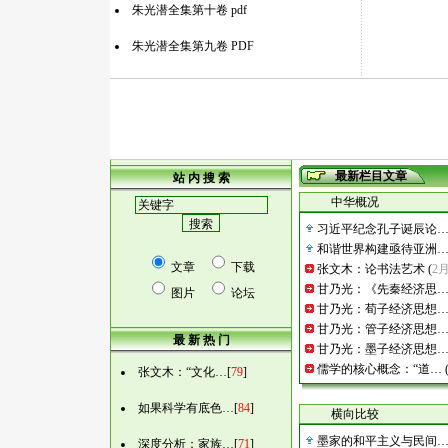
朱光潜全集第十卷 pdf
朱光潜全集第九卷 PDF
最新栏目文章
站 内 搜 索
中华概况
习近平纪念孔子诞辰论
和谐世界构建亟待亚洲
文章
下载
张文木：论书法艺术
(
2
甘乃光：《先秦经济思
图片
论坛
甘乃光：荀子经济思想
甘乃光：管子经济思想
最 新 热 门
甘乃光：墨子经济思想
儒学的核心概念：“道…
张文木：“文化…
[
79
]
如果科学有底色…
[
84
]
横向比较
墨家的和平主义与民间
深度分析：家族…
[
71
]