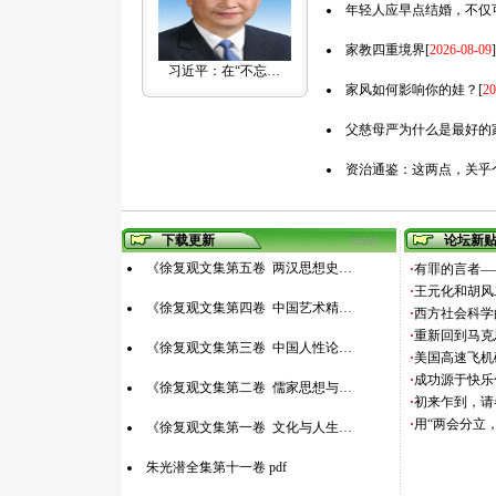
年轻人应早点结婚，不仅
家教四重境界
[
2026-08-09
]
习近平：在“不忘…
家风如何影响你的娃？
[
20
父慈母严为什么是最好的
资治通鉴：这两点，关乎
下载更新
more
论坛新
《徐复观文集第五卷 两汉思想史…
·
有罪的言者——
·
王元化和胡风
《徐复观文集第四卷 中国艺术精…
·
西方社会科学的
·
重新回到马克
《徐复观文集第三卷 中国人性论…
·
美国高速飞机破
·
成功源于快乐
《徐复观文集第二卷 儒家思想与…
·
初来乍到，请各
·
用“两会分立，
《徐复观文集第一卷 文化与人生…
朱光潜全集第十一卷 pdf