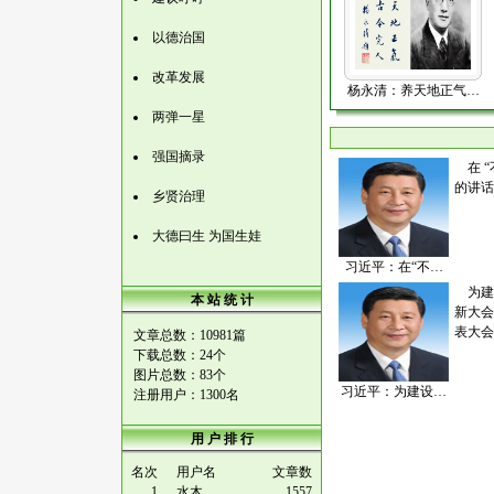
以德治国
改革发展
杨永清：养天地正气…
两弹一星
强国摘录
在 “
的讲话
乡贤治理
大德曰生 为国生娃
习近平：在“不…
为建
本 站 统 计
新大会
表大会
文章总数：10981篇
下载总数：24个
图片总数：83个
习近平：为建设…
注册用户：1300名
用 户 排 行
名次
用户名
文章数
1
水木
1557