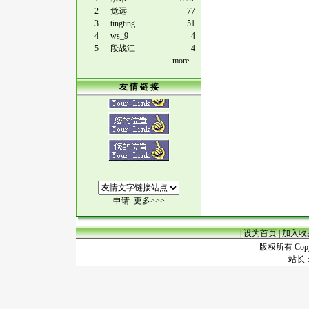
2
觉远
77
3
tingting
51
4
ws_9
4
5
段战江
4
more...
友 情 链 接
申请
更多>>>
|
设为首页
|
加入收
版权所有 Copyr
站长：谢昭