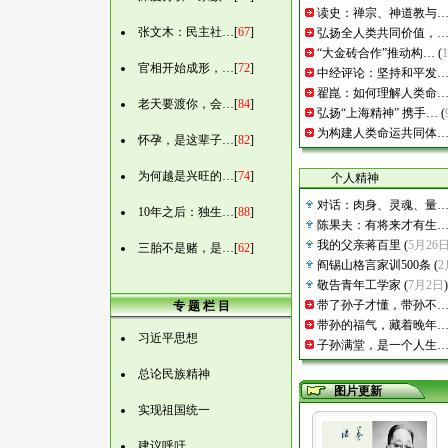
读史：禅宗、神道教与
张文木：民主社…
[
67
]
弘扬全人类共同价值，
“大金砖合作”推动构…
(
官相开始成形，…
[
72
]
中经评论：坚持和平发
翟崑：如何理解人类命
老天要渡你，会…
[
84
]
弘扬“上海精神” 携手…
(
为构建人类命运共同体
怀孕，是这辈子…
[
82
]
为何越是兴旺的…
[
74
]
个人精神
对话：肉身、灵魂、量
10年之后：独生…
[
88
]
陈果夫：有将来才有生
我的父亲蒋百里
(
5月26
三胎不是赌，是…
[
62
]
阎锡山格言家训500条
(
2
敬告青年工学家
(
7月2日
)
带了孙子才懂，带孙不
专 题 栏 目
带孙的福气，藏着晚年
习近平思想
子孙满堂，是一个人生
总论民族精神
图片更新
实现祖国统一
建议呼吁