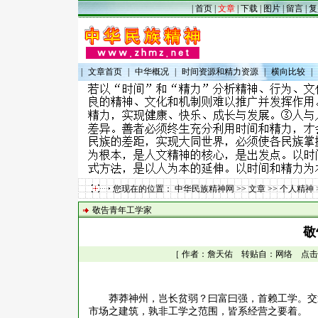
|
首页
|
文章
|
下载
|
图片
|
留言
|
复
|
文章首页
|
中华概况
|
时间资源和精力资源
|
横向比较
|
您现在的位置：
中华民族精神网
>>
文章
>>
个人精神
敬告青年工学家
敬
［ 作者：詹天佑 转贴自：网络 点击数：32
莽莽神州，岂长贫弱？曰富曰强，首赖工学。交
市场之建筑，孰非工学之范围，皆系经营之要着。