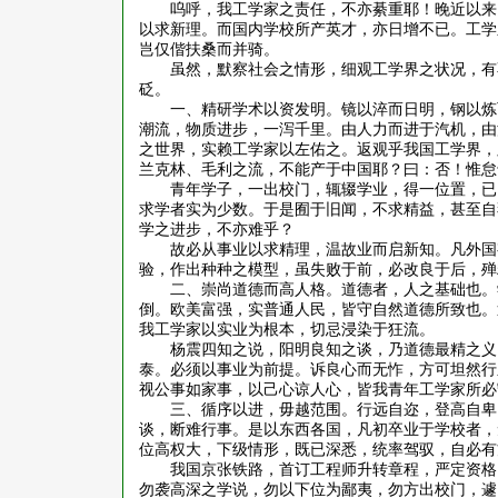
呜呼，我工学家之责任，不亦綦重耶！晚近以来
以求新理。而国内学校所产英才，亦日增不已。工学
岂仅偕扶桑而并骑。
虽然，默察社会之情形，细观工学界之状况，有
砭。
一、精研学术以资发明。镜以淬而日明，钢以炼
潮流，物质进步，一泻千里。由人力而进于汽机，由
之世界，实赖工学家以左佑之。返观乎我国工学界，
兰克林、毛利之流，不能产于中国耶？曰：否！惟怠
青年学子，一出校门，辄辍学业，得一位置，已
求学者实为少数。于是囿于旧闻，不求精益，甚至自
学之进步，不亦难乎？
故必从事业以求精理，温故业而启新知。凡外国
验，作出种种之模型，虽失败于前，必改良于后，殚
二、崇尚道德而高人格。道德者，人之基础也。
倒。欧美富强，实普通人民，皆守自然道德所致也。
我工学家以实业为根本，切忌浸染于狂流。
杨震四知之说，阳明良知之谈，乃道德最精之义
泰。必须以事业为前提。诉良心而无怍，方可坦然行
视公事如家事，以己心谅人心，皆我青年工学家所必
三、循序以进，毋越范围。行远自迩，登高自卑
谈，断难行事。是以东西各国，凡初卒业于学校者，
位高权大，下级情形，既已深悉，统率驾驭，自必有
我国京张铁路，首订工程师升转章程，严定资格
勿袭高深之学说，勿以下位为鄙夷，勿方出校门，遽