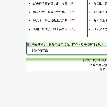
如果科学有底色，那一定是…
[
85
]
黄仁勋：
深度分析：家族兴衰分化的…
[
74
]
苏姿丰MI
张文木：民主社会主义及其…
[
70
]
Space
官相开始成形，脸上会先退…
[
75
]
带了孙子
网友评论：
（只显示最新10条。评论内容只代表网友观点
没有任何评论
|
设为首页
|
加入收
版权所有 Copyr
站长：谢昭