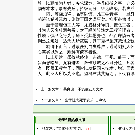
矜，以勤慎为方针，务求深造。举凡细微之事，亦必
物有本末，事有先后，拾级而登，终达峰极。若夫浮
四、筹画须详，临事以慎。凡工学青年，一旦身
苟筹谋稍涉疏忽，则群下因之误事矣。惟事必豫谋，
至于管理包工人等，尤必格外详慎。盖包工者，
其为人又多狡滑善辩，对于经验较浅之工程管理者，
性质，慎己之行为，鲜不受其愚弄也。然而详慎云者
则己之短处，适为人所窥破，其下更得施其蒙混之狡
就御下而言，过放任则自失尊严，遇苛刻则人怀
心翼翼以为之，则鲜有偾事者也。
以上所述，虽仅就修业、进德、守规、处事，而
旨而忽略焉。尤有进者，厥惟畛域之不可分也。凡各
者，既属工程学子，固皆以发扬国人技术，增进国家
人，此圣人所以为圣也。望群君其共勉之，不佞有厚
上一篇文章：
吴良镛：不负凌云万丈才
下一篇文章：
“生于忧患死于安乐”古今谈
最新5篇热点文章
张文木：“文化强国”能力…
[
79
]
潮汕人为什