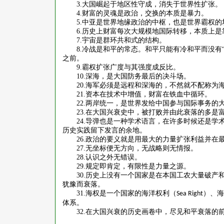
3.
大国崛起于地区性守成，消失于世界性扩张。
4.
财富的灵魂是政治，交换的本质是暴力。
5.
中亚是世界地缘政治的中枢，也是世界霸权的
6.
历史上财富每次大规模地国际转移，本质上是
7.
宇宙是群环共和式的结构。
8.
冷战是和平的常态。和平只能有冷和平而没有
之前。
9.
霸权扩张广度与其强度成反比。
10.
深海，是大国防务最后的决斗场。
20.
海军必须是远程和深海的，不然就不配称为
21.
资本在技术中增值，财富在铁血中循环。
22.
两岸统一，是世界发给中国参与国际事务的
23.
在大国兴衰史中，被打败并由此衰落的多是
24.
导弹也是一种学术语言，在许多时候还是学
历史实践留下发言的余地。
26.
政治的要义就是用最大的力量扩张利益并在
27.
无坐标便无方向，无战略则无情报。
28.
认识之外无错误。
29.
规定即肯定，有限性是力量之源。
30.
历史上没有一个国家是在本国工农大量破产
犹豫而衰落。
31.
海权是一个国家的海洋权利（
）、海
Sea Right
体系。
32.
在大国兴衰的历史画卷中，尽见和平衰落的