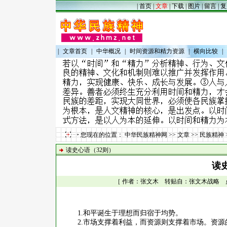
|
首页
|
文章
|
下载
|
图片
|
留言
|
复
|
文章首页
|
中华概况
|
时间资源和精力资源
|
横向比较
|
您现在的位置：
中华民族精神网
>>
文章
>>
民族精神
读史心语（32则）
读
［ 作者：张文木 转贴自：张文木战略 点击数：
1.
和平诞生于理想而归宿于均势。
2.
市场支撑着利益，而资源则支撑着市场。资源