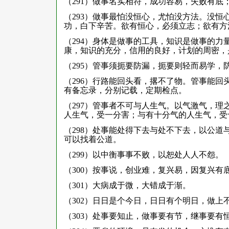
（291）做事名实相符，成功容易，失败有底
（293）做事最怕没恒心，尤怕没方法。没
功，白下辛苦。欲有恒心，必须立志；欲有方
（294）身体是做事的工具，知识是做事的
康，知识的充分，信用的良好，计划的周密，
（295）管事须扼要防漏，扼要则轻而易学，
（296）行路能回头看，撂不了物。管事能
有备忘录，分别记载，定期检点。
（297）管事者不可与人生气。以气激气，
人生气，受一分害；与有十分气的人生气，受
（298）处事能处得下去与处不下去，以公
可以找着公道。
（299）以中衡事事不败，以恕处人人不怨。
（300）按事说，创业难，复兴易，因复兴
（301）大病成于微，大错成于渐。
（302）日日是个今日，日日有个明日，做
（303）处事要知止，做事要有节，继事要有