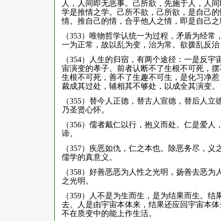
人，人间即无恶事。己所欲，先施于人，人间
学是推情之学。己所不欲，己所欲，是自己的
情。推自己的情，合乎他人之情，即是自己之
（353）唯物哲学认统一为过程，矛盾为经
一为正常，故以乱为变，治为常。欲拨乱反治
（354）人生的归宿，有两个途径：一是反
宙演变的孝子。前者认断不了生根不可死，摆
生根不可死，善不了生趣不可生，是化习净惹
裁成其过处，辅相其不够处，以成全其演变。
（355）替今人正德，替古人宣德，替后人
乃圣贤心怀。
（356）儒者戴仁以行，抱义而处。仁是爱
谛。
（357）疾恶如仇，仁之本也。除恶务尽，
儒学的真意义。
（358）好善恶恶为人性之光明，扬善去恶
之光明。
（359）人不是为生而生，是为结果而生。
去。人是由宇宙本体来，结果还应回宇宙本体
不在质变中的能上作生活。