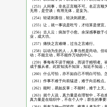
（253）人间事，非名正言顺不可。名正言
无用，是空谈；有用无体，是妄为。
（254）轻诺则寡信，轻决则易更。
（255）让，就一事说是吃亏，才结算是便
（256）古人云：病加于小愈。余深感事败
业，成大功。
（257）痛快之言难继，过当之言难行。
（258）以动为生的人，人事当然是尚动。
动；不能主动，即不能作万动的中心。
（259）事每有不误于糊涂，而误于精明者
成于服从者。此皆知浅不知深，知近不知远，
（260）什么可怕，亦不如自己不明白可怕。
（261）作事不难于向前猛进，难于向后检
（262）能时，易如反掌；不能时，难于上天
（263）就个人说，真力量是在理智中，不
真力量是在组织中，不在个人中；群生的事要
（264）所有之物一切皆空，惟惠人者为实；