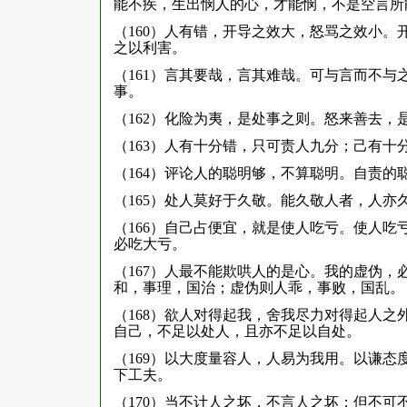
能不疾，生出悯人的心，才能悯，不是空言所
（160）人有错，开导之效大，怒骂之效小
之以利害。
（161）言其要哉，言其难哉。可与言而不
事。
（162）化险为夷，是处事之则。怒来善去，
（163）人有十分错，只可责人九分；己有十
（164）评论人的聪明够，不算聪明。自责的
（165）处人莫好于久敬。能久敬人者，人
（166）自己占便宜，就是使人吃亏。使人
必吃大亏。
（167）人最不能欺哄人的是心。我的虚伪
和，事理，国治；虚伪则人乖，事败，国乱。
（168）欲人对得起我，舍我尽力对得起人
自己，不足以处人，且亦不足以自处。
（169）以大度量容人，人易为我用。以谦
下工夫。
（170）当不计人之坏，不言人之坏；但不