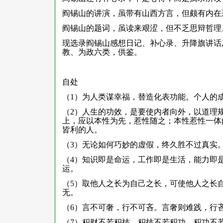
阎锡山的讲演，虽带有山西方言，但颇有内在
阎锡山的题词，虽读来艰涩，但不乏思辩哲理
现选录阎锡山感想日记、补心录、升降旗讲话
教、为政六类，供鉴。
自处
（1）为人类谋幸福，替造化表功能。个人的
（2）人生的功效，是要使内者向外，以道理
上，应以本性为先，惹性随之；本性惹性一体
皆利的人。
（3）无论如何巧妙的虚假，终久胜不过真实
（4）知识即是命运，工作即是生活，能力即
运。
（5）取他人之长为自己之长，可使他人之长
无。
（6）言不可奢，行不可吝。言奢则难践，行
（7）积财不若积技，积技不若积功，积功不