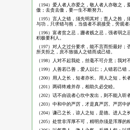
（194）爱人者人亦爱之，敬人者人亦敬之
傲；去贪去傲，要一生不断努力。
（195）言人之错，须先明其对；责人之咎
与功，只求错与咎，当值者不易接受，旁观者
（196）富者贫之忌，跚者贱之忌，强者弱
积极要利人。
（197）对人之过分要求，能不言而拒最好
所关拒之，庶不致循人之错而成己错。
（198）人对不起我处，丝毫不可介意；我对
（199）人善若己善，爱人以仁；人错若己错
（200）用人之长，短者亦长。用人之短，长
（201）两碍终难并存，相助久必交睦。
（202）话不由说者心坎中发出，则不能入听
（203）中和中的严厉，才是真严厉。严厉中
（204）谦己之长，谅人之短，是德。进人之
（205）处世非浑厚不可，精明亦须是浑厚的