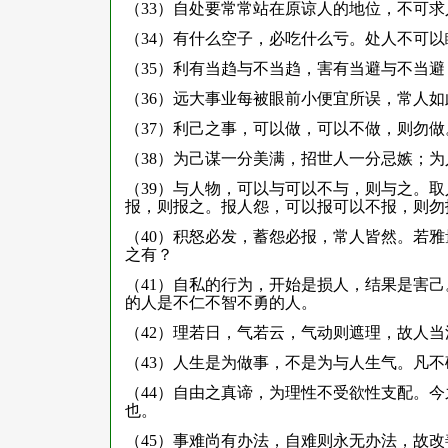
（33）自处要常常站在原谅人的地位，不可
（34）有什么空子，必吃什么亏。处人不可
（35）利有当趋与不当趋，害有当避与不当
（36）远大事业每被眼前小便宜所误，常人
（37）利己之事，可以做，可以不做，则勿
（38）为己谋一分美满，招世人一分忌嫉；
（39）与人物，可以与可以不与，则与之。
报，则报之。报人怨，可以报可以不报，则勿
（40）积怒必发，蓄怨必报，常人皆然。若
之有？
（41）自私的行为，开始是损人，结果是害
的人是不仁不智不勇的人。
（42）理若日，气若云，气动则遮理，故人
（43）人生是为做事，不是为与人生气。凡
（44）自由之真谛，为理性不受欲性支配。
也。
（45）事难尚有办法，自难则永无办法，故