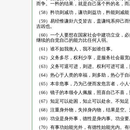
而争。一矜的结果，就是自己落个矜的名，而
（58）矜功则减功，谦功则益功，矜能则减
（59）易经惟谦卦六爻皆吉，盖谦纯系抑己
吉凶也。
（60）一个人要想在国家社会中建功立业，
继续的自觉自己的能力比任何人弱。
（61）谁不如我衡人，我不如谁任事。
（62）义务多尽，权利少享，是服务社会最宽
（63）义务可退可进，则进。权利可进可退，
（64）热心于人类的幸福，则多助，热心于
（65）本非危事，乃为己便而发危言者，小
（66）镜子的本领令人佩服，照喜自己不喜
（67）知足可以处困，知止可以处余。不知
（68）注重身外物，失掉身内物，结果是空
（69）功业是身外事，德性是身内事。功业
（70）有事功始能光外，有德性始能光内。