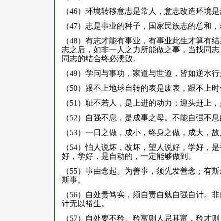
（46）环境转移意志是常人，意志改造环境是
（47）志是事业的种子，国家民族志的总和
（48）有志才能有事业，有事业此生才算有
志之后，如非一人之力所能做之事，当找同志
同志的结合终必溃败。
（49）学问与事功，家道与世道，皆如逆水
（50）跟不上地球自转的表是废表，跟不上
（51）耻不若人，是上进的动力；迎头赶上
（52）自强不息，是成事之母。不能自强不
（53）一日之做，成小，终身之做，成大，
（54）怕人说坏，改坏，望人说好，学好，
好，学好，是自动的，一定能够做到。
（55）事由念起。为善事，须先发善念；有
斯事。
（56）自处贵笃实，须自责自勉自强自计。
计无以裕生。
（57）自处要不矜。矜富则人忌其富，矜才