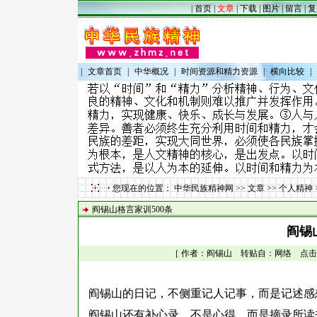
|
首页
|
文章
|
下载
|
图片
|
留言
|
复
|
文章首页
|
中华概况
|
时间资源和精力资源
|
横向比较
|
您现在的位置：
中华民族精神网
>>
文章
>>
个人精神
阎锡山格言家训500条
阎锡
［ 作者：阎锡山 转贴自：网络 点击数：54
阎锡山的日记，不侧重记人记事，而是记述感
阎锡山还有补心录，不是心得，而是摘录所读