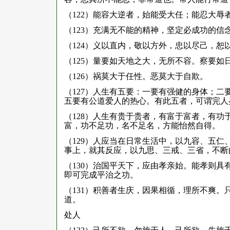
（122）能容大逆者，始能受大任；能忍大辱
（123）充满无不能的精神，坚定必成功的信
（124）义以直内，敬以方外，忠以尽己，
（125）量要如天地之大，无所不容。察要如
（126）祸莫大于任性。恶莫大于自欺。
（127）人生有五要：一要有强健的身体；
五要有公道爱人的热心。有此五者，可谓完人
（128）人生有贵于贵者，有富于富者，有
富，功不足功，名不足名，方能怡然自得。
（129）人应当在日常生活中，以九容、五
事上，就其反应，以九思、三戒、三省，不断
（130）治国平天下，应由孝亲始。能孝则
即可完成平治之功。
（131）积善者生庆，因果相循，理所不爽
道。
处人