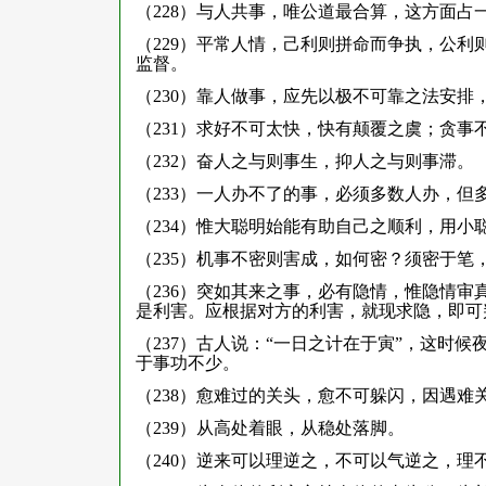
（228）与人共事，唯公道最合算，这方面占
（229）平常人情，己利则拼命而争执，公
监督。
（230）靠人做事，应先以极不可靠之法安排
（231）求好不可太快，快有颠覆之虞；贪事
（232）奋人之与则事生，抑人之与则事滞。
（233）一人办不了的事，必须多数人办，但
（234）惟大聪明始能有助自己之顺利，用小
（235）机事不密则害成，如何密？须密于笔
（236）突如其来之事，必有隐情，惟隐情
是利害。应根据对方的利害，就现求隐，即可
（237）古人说：“一日之计在于寅”，这时
于事功不少。
（238）愈难过的关头，愈不可躲闪，因遇
（239）从高处着眼，从稳处落脚。
（240）逆来可以理逆之，不可以气逆之，