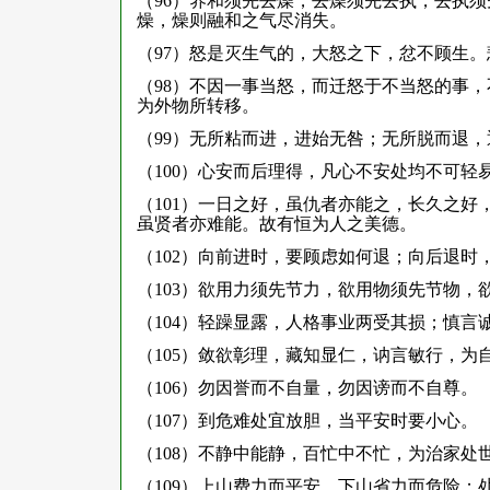
（96）养和须先去燥，去燥须先去执，去执
燥，燥则融和之气尽消失。
（97）怒是灭生气的，大怒之下，忿不顾生
（98）不因一事当怒，而迁怒于不当怒的事
为外物所转移。
（99）无所粘而进，进始无咎；无所脱而退
（100）心安而后理得，凡心不安处均不可轻
（101）一日之好，虽仇者亦能之，长久之
虽贤者亦难能。故有恒为人之美德。
（102）向前进时，要顾虑如何退；向后退时
（103）欲用力须先节力，欲用物须先节物
（104）轻躁显露，人格事业两受其损；慎言
（105）敛欲彰理，藏知显仁，讷言敏行，为
（106）勿因誉而不自量，勿因谤而不自尊。
（107）到危难处宜放胆，当平安时要小心。
（108）不静中能静，百忙中不忙，为治家处
（109）上山费力而平安，下山省力而危险