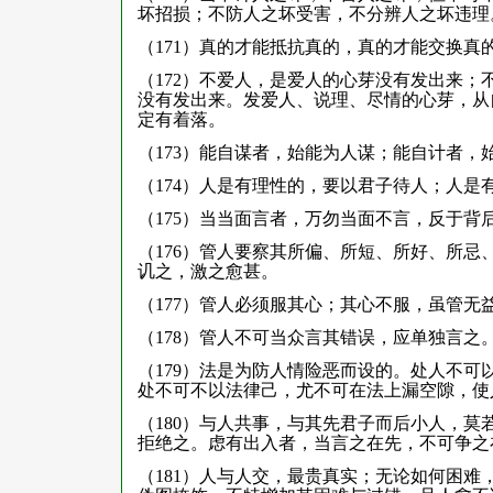
坏招损；不防人之坏受害，不分辨人之坏违理
（171）真的才能抵抗真的，真的才能交换真
（172）不爱人，是爱人的心芽没有发出来
没有发出来。发爱人、说理、尽情的心芽，从
定有着落。
（173）能自谋者，始能为人谋；能自计者，
（174）人是有理性的，要以君子待人；人是
（175）当当面言者，万勿当面不言，反于背
（176）管人要察其所偏、所短、所好、所
讥之，激之愈甚。
（177）管人必须服其心；其心不服，虽管无
（178）管人不可当众言其错误，应单独言之
（179）法是为防人情险恶而设的。处人不
处不可不以法律己，尤不可在法上漏空隙，使
（180）与人共事，与其先君子而后小人，
拒绝之。虑有出入者，当言之在先，不可争之
（181）人与人交，最贵真实；无论如何困