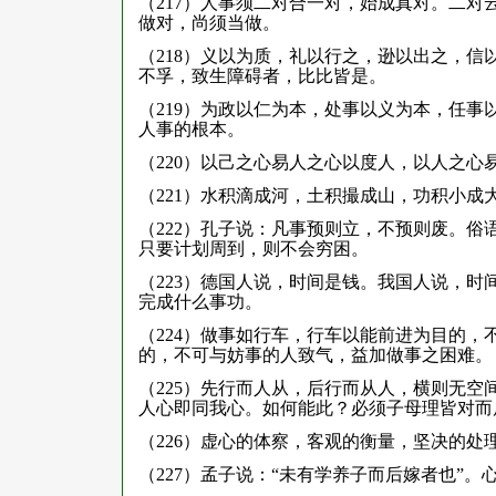
（217）人事须二对合一对，始成真对。二
做对，尚须当做。
（218）义以为质，礼以行之，逊以出之，
不孚，致生障碍者，比比皆是。
（219）为政以仁为本，处事以义为本，任
人事的根本。
（220）以己之心易人之心以度人，以人之心
（221）水积滴成河，土积撮成山，功积小成
（222）孔子说：凡事预则立，不预则废。
只要计划周到，则不会穷困。
（223）德国人说，时间是钱。我国人说，
完成什么事功。
（224）做事如行车，行车以能前进为目的
的，不可与妨事的人致气，益加做事之困难。
（225）先行而人从，后行而从人，横则无
人心即同我心。如何能此？必须子母理皆对而
（226）虚心的体察，客观的衡量，坚决的处
（227）孟子说：“未有学养子而后嫁者也”