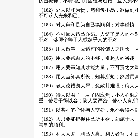
伪图掩饰，不特增加其困难与过错，且人愈不
（182）处人以和为贵，然和每不易，欲做
不可求人先来和己。
（183）对人谦和是为自己换顺利；对事谨慎
（184）不可因人错己亦错。人错了是人的
不对，落得个等于人或超乎人的不对。
（185）用人做事，应适时的矜饰人之所长；
（186）用人要帮助人的不够，引起人的兴趣
（187）用人要审知其才能力量，不可责之太
（188）用人当知其所长，知其所短；然后
（189）教人改错勿太严，免致其难堪；诲人
（190）待人以君子，君子固应然，小人亦
重，使君子得以容；防人要严密，使小人有所
（191）以共利的心怀与人交处，永不会得不
（192）人只要能把握住己所不欲，勿施于
与事的顺利。
（193）利人人助，利己人离。利人者智，利