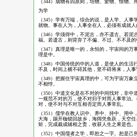
（344）成物有四原则，培物、爱物、惜物
为学
（345）学有万端，综合的说，是人学、人
就物。事在人为，人事全在人，必须有成就人
（346）学须得中，不泥古，亦不遗古。若
福。若遗古，则背弃了不偏、不过、不不及的
（347）真理是唯一的，永恒的，宇宙间的
理是中。
（348）中国传统的中的人道，是使人的生
不及，时间上横不碍其他，竖不碍将来，人事
（349）把握住宇宙真理的中，可为宇宙万
不相悖。
（350）中道文化是在不对的中间找对，非
一规范不对的万，使不对归于对而人事常治。
对，使不对与不对互相否定而人事常乱。
（351）儒学在教人识中、养中、持中、用
大海，踢开枷锁回故乡，海阔凭鱼跃，天空任
矩，完成裁成辅相之责，收获人生之果是也。
（352）中国儒者之学，即恕之一字。恕是