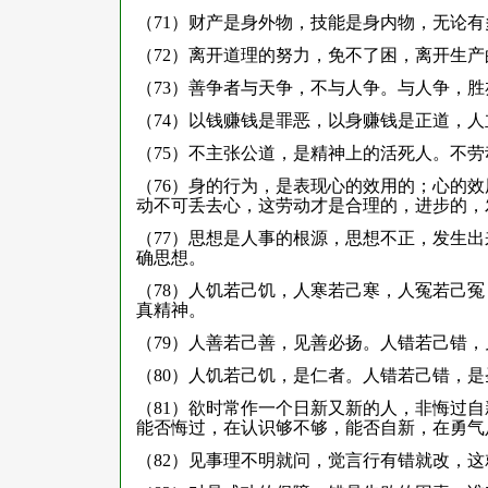
（71）财产是身外物，技能是身内物，无论
（72）离开道理的努力，免不了困，离开生
（73）善争者与天争，不与人争。与人争，
（74）以钱赚钱是罪恶，以身赚钱是正道，
（75）不主张公道，是精神上的活死人。不
（76）身的行为，是表现心的效用的；心的
动不可丢去心，这劳动才是合理的，进步的，
（77）思想是人事的根源，思想不正，发生
确思想。
（78）人饥若己饥，人寒若己寒，人冤若己
真精神。
（79）人善若己善，见善必扬。人错若己错
（80）人饥若己饥，是仁者。人错若己错，
（81）欲时常作一个日新又新的人，非悔过
能否悔过，在认识够不够，能否自新，在勇气
（82）见事理不明就问，觉言行有错就改，