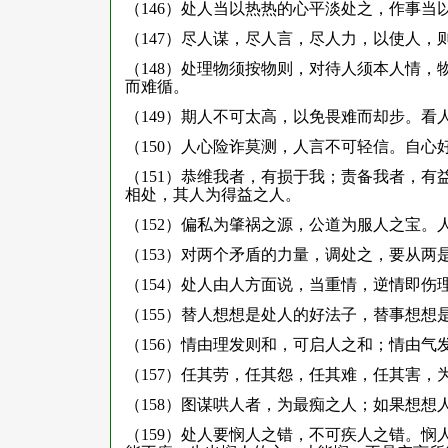
（146）处人当以热热的心平淡处之，作事当
（147）尽人谋，尽人言，尽人力，以使人，
（148）处理物须按物则，对待人须本人情
而难循。
（149）期人不可太高，以免畏难而却步。看
（150）人心险诈莫测，人言不可轻信。自心
（151）恭维我者，有损于我；责备我者，
相处，其人为得益之人。
（152）偏私为肇祸之源，公道为服人之宝
（153）对两个矛盾的力量，调处之，要从两
（154）处人由人方面说，当重情，逆情即
（155）替人想想是处人的好法子，替事想想
（156）情由理发则和，可启人之和；情由气
（157）任其劳，任其怨，任其难，任其害，
（158）图谋哄人者，为最痴之人；如果想
（159）处人要悯人之错，不可疾人之错。