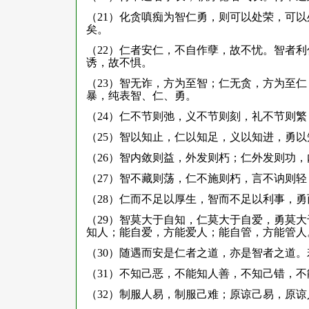
（21）化贪嗔痴为智仁勇，则可以处荣，可
矣。
（22）仁者安仁，不自作孽，故不忧。智者
诱，故不惧。
（23）智无诈，方为至智；仁无贪，方为至
暴，纯表智、仁、勇。
（24）仁不节则弛，义不节则刻，礼不节则
（25）智以知止，仁以知足，义以知进，勇
（26）智内敛则益，外发则朽；仁外发则功
（27）智不藏则荡，仁不施则朽，言不讷则
（28）仁而不足以厚生，智而不足以利事，
（29）智莫大于自知，仁莫大于自爱，勇莫
知人；能自爱，方能爱人；能自管，方能管人
（30）随遇而安是仁者之道，亦是智者之道
（31）不知己恶，不能知人善，不知己错，
（32）制服人易，制服己难；原谅己易，原