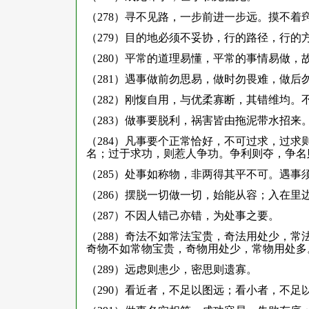
（278）寻不见路，一步前进一步远。摸不着
（279）目的地必须不妥协，行的路径，行
（280）平常的道理易懂，平常的事情易做，
（281）遇事做前勿思易，做时勿畏难，做后
（282）刚愎自用，与优柔寡断，其错维均
（283）做事要脱利，祸害皆由拖泥带水招来
（284）凡事要个正常恰好，不可过求，过
名；过于求功，则惹人争功。争利则夺，争名
（285）处事如称物，非两得其平不可。遇
（286）摆脱一切做一切，始能从容；入在里
（287）不因人错己亦错，为处事之要。
（288）奇法不如常法宝贵，奇法用处少，
奇物不如常物宝贵，奇物用处少，常物用处多
（289）远虑则患少，密思则遗寡。
（290）看近者，不足以图远；看小者，不足