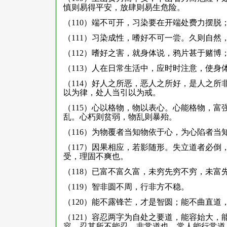
慎则易得平安，放肆则易生危险。
（110）端不可开，习染要在开端处费力摆
（111）习染成性，嗜好不可一尝。久则自然
（112）嗜好之害，就身体说，鸦片甚于赌博
（113）人在日常生活中，应时时注意，使身
（114）好人之所恶，恶人之所好，是人之
以为律，处人当引以为戒。
（115）心以格物，物以表心。心能格物，
乱。心朽则贫弱，物乱则暴殆。
（116）为物覆者当知物依于心，为心陷者
（117）因果相应，若影随形。失立道者必
受，理固不爽也。
（118）已富不富久富，未穷先穷不穷，未富
（119）智非圆不周，行非方不稳。
（120）能不露锋芒，才是智圆；能不曲直道
（121）容忍两字为自处之要道，能容始大
容，忍其所不能忍，非常道也。常人能行常道