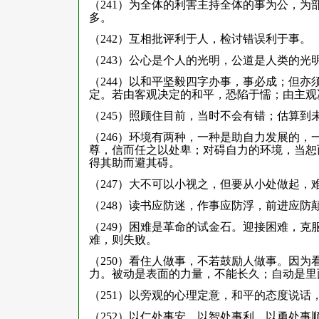
（241）为全体的利害主持全体的事为公，
多。
（242）互相批评利于人，检讨错误利于事。
（243）公心是个人的光明，公道是人类的光
（244）以和平坚毅四字办事，事必成；但
定。若由客观决定的和平，恐陷于懦；由主观
（245）照顾住目前，当时不会有错；估算到
（246）环境有两种，一种是助自力发展的
尊，信而任之以处卑；对碍自力的环境，当恕
得其助而避其碍。
（247）大不可以小视之，但要从小处做起，
（248）读书应防迷，作事应防浮，前进应防
（249）困难是革命的试金石。迎接困难，
难，则失败。
（250）看住人做事，不若鼓励人做事。因
力。被动是表面的力量，不能长久；自动是里
（251）以旁观的心理定意，和平的态度说话
（252）以仁处事安，以智处事利，以勇处事