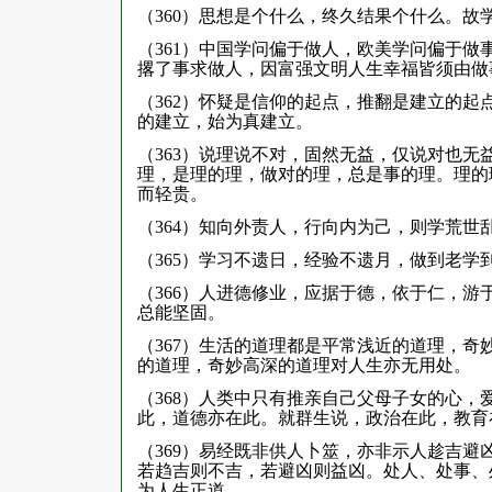
（360）思想是个什么，终久结果个什么。故
（361）中国学问偏于做人，欧美学问偏于
撂了事求做人，因富强文明人生幸福皆须由做
（362）怀疑是信仰的起点，推翻是建立的
的建立，始为真建立。
（363）说理说不对，固然无益，仅说对也
理，是理的理，做对的理，总是事的理。理的
而轻贵。
（364）知向外责人，行向内为己，则学荒
（365）学习不遗日，经验不遗月，做到老
（366）人进德修业，应据于德，依于仁，
总能坚固。
（367）生活的道理都是平常浅近的道理，
的道理，奇妙高深的道理对人生亦无用处。
（368）人类中只有推亲自己父母子女的心
此，道德亦在此。就群生说，政治在此，教育
（369）易经既非供人卜筮，亦非示人趁吉
若趋吉则不吉，若避凶则益凶。处人、处事、
为人生正道。