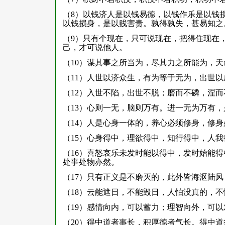
（8）以钱济人是以钱易德，以钱作乐是以钱
以钱损身，是以贱害贵。孰得孰失，甚易知之
（9）只有个现在，只可说现在，把得住现在
己，才可说他人。
（10）谋其事之所当为，尽其力之所能为，
（11）人世以济众生，有为等于无为，出世
（12）入世不陷，出世不脱；磨而不磷，涅而
（13）心则一无，脑则万有。进一无为万有
（14）人是心身一体的，养心必须修身，修
（15）心身得中，理欲得中，知行得中，人
（16）喜怒哀乐未发时能以得中，发时始能
处事处物亦然。
（17）只有正义是不磨灭的，此外皆海沤陆
（18）云能遮日，不能毁日，人怕没真的，
（19）感情向内，可以蓄力；理智向外，可
（20）得中道者事长，积厚德者气长。得中