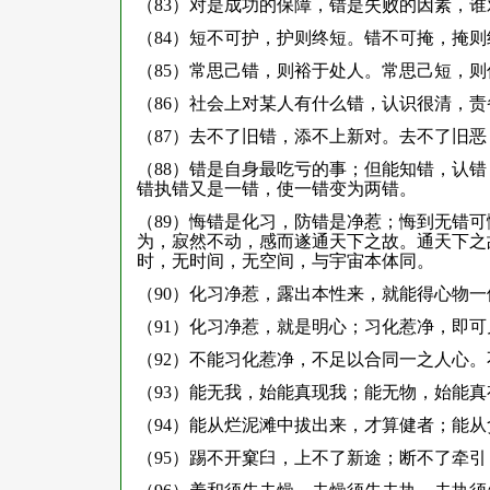
（83）对是成功的保障，错是失败的因素，
（84）短不可护，护则终短。错不可掩，掩
（85）常思己错，则裕于处人。常思己短，
（86）社会上对某人有什么错，认识很清，
（87）去不了旧错，添不上新对。去不了旧
（88）错是自身最吃亏的事；但能知错，认
错执错又是一错，使一错变为两错。
（89）悔错是化习，防错是净惹；悔到无错
为，寂然不动，感而遂通天下之故。通天下之
时，无时间，无空间，与宇宙本体同。
（90）化习净惹，露出本性来，就能得心物
（91）化习净惹，就是明心；习化惹净，即可
（92）不能习化惹净，不足以合同一之人心
（93）能无我，始能真现我；能无物，始能真
（94）能从烂泥滩中拔出来，才算健者；能
（95）踢不开窠臼，上不了新途；断不了牵