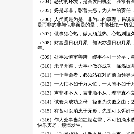
（304）恶劣的环境，是奋发的机会；亦惟有
（305）扬是却非，彰善去恶，为人生的责
（306）人类间是为是、非为非的事理，易
是而非的非与似非而是的是，才能杜绝一切乱
（307）做事须心热，做人须脸热。心热则恒
（308）财富是日积月累，知识亦是日积月
年。
（309）处事须慎审善辨，缓事不可一分早
（310）未旱开渠，大事小做亦成功；临渴
（311）一个革命者，必须站在对的前面领导
（312）一人忙不如千万人忙，一人智不如千
（313）声非和不入，言非顺不从，理非直不
（314）试验为成功之母，轻更为失败之由；
（315）有备可以消患于无形，先觉可以弭奸
（316）作人处事当如红烟点雪，不可如滴
快乐灭尽，烦恼发生。