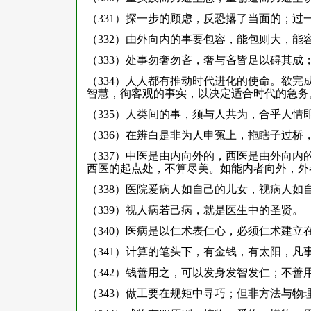
（331）探一步的顾虑，反恐撂了当面的；过
（332）由外向内的事要包容，能包则大，
（333）处事勿奢勿吝，奢与吝皆足以碍其成
（334）人人都有推动时代进化的使命。欲
智慧，徇客观的事实，以决定适合时代的急务
（335）人类间的事，须与人共为，合乎人
（336）在辨白是非为人申冤上，拖瞎子过桥
（337）中医是由内向外的，西医是由外向
西医的起点处，不算尽美。如能内者向外，外
（338）医院爱病人如自己的儿女，视病人如
（339）视人病若己病，就是医生中的圣贤。
（340）医病是以仁术表仁心，必须仁术建立
（341）计算的笔头下，有金钱，有太阳，
（342）钱善用之，可以发身发智发仁；不善
（343）做工要在规矩中寻巧；但非方法与