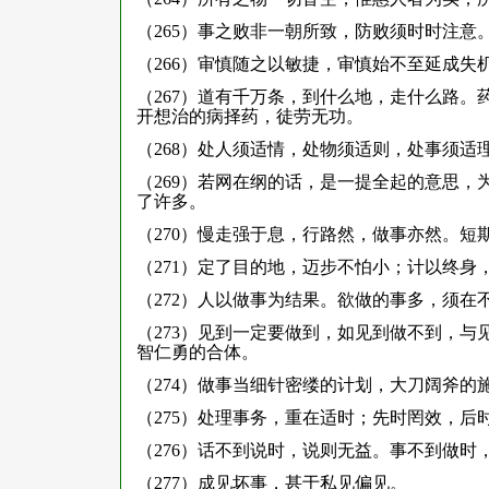
（265）事之败非一朝所致，防败须时时注
（266）审慎随之以敏捷，审慎始不至延成
（267）道有千万条，到什么地，走什么路
开想治的病择药，徒劳无功。
（268）处人须适情，处物须适则，处事须
（269）若网在纲的话，是一提全起的意思
了许多。
（270）慢走强于息，行路然，做事亦然。短
（271）定了目的地，迈步不怕小；计以终身
（272）人以做事为结果。欲做的事多，须在
（273）见到一定要做到，如见到做不到，
智仁勇的合体。
（274）做事当细针密缕的计划，大刀阔斧的
（275）处理事务，重在适时；先时罔效，后
（276）话不到说时，说则无益。事不到做时
（277）成见坏事，甚于私见偏见。