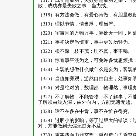
（317）成功是成功，失败亦是成功之事，
败，成功亦是失败之事，当力戒。
（318）有方法会做，有爱心肯做，有胆量敢
（319）理以节情，情当厚，理当严。
（320）宇宙间的万物万事，异处无一同，
（321）事初决定当慎重，事中更改勿轻为。
（322）根不深，枝不茂；理不真，事不稳。
（323）惊奇事平淡为之，可免许多忧患烦
（324）主观的想做什么做什么是妄为，客观
（325）当值如旁观，游然自由自主；处事如
（326）对是绝对的，数理然，物理然，事
（327）不了解物，不能管物；不了解事，
了解须由浅入深，由外向内，方能无遗无越。
（328）话不在多在中肯，事不在忙在得穷。
（329）过胆小的影响，等于过胆大的错误
对，方能做到无偏无过无不及。
（330）重实践而力避空想，重创造而力避空