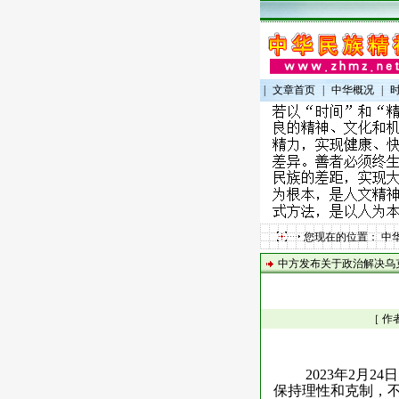
|
文章首页
|
中华概况
|
您现在的位置：
中
中方发布关于政治解决乌
［ 作
2023
年
2
月
24
日
保持理性和克制，