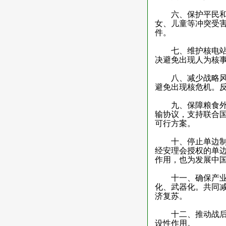
六、保护平民和战
女、儿童等冲突受
件。
七、维护核电站安
决避免出现人为核
八、减少战略风险
避免出现核危机。
九、保障粮食外运
输协议，支持联合
可行方案。
十、停止单边制裁
经安理会授权的单边
作用，也为发展中
十一、确保产业链
化、武器化。共同
济复苏。
十二、推动战后重
设性作用。