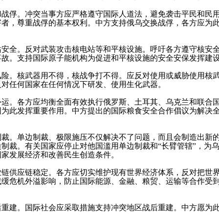
俘。冲突当事方应严格遵守国际人道法，避免袭击平民和民用
害者，尊重战俘的基本权利。中方支持俄乌交换战俘，各方应为
全。反对武装攻击核电站等和平核设施。呼吁各方遵守核安全
事故。支持国际原子能机构为促进和平核设施的安全安保发挥建
。核武器用不得，核战争打不得。应反对使用或威胁使用核武
反对任何国家在任何情况下研发、使用生化武器。
。各方应均衡全面有效执行俄罗斯、土耳其、乌克兰和联合国
国为此发挥重要作用。中方提出的国际粮食安全合作倡议为解决
。单边制裁、极限施压不仅解决不了问题，而且会制造出新的
制裁。有关国家应停止对他国滥用单边制裁和“长臂管辖”，为
国家发展经济和改善民生创造条件。
供应链稳定。各方应切实维护现有世界经济体系，反对把世界
减缓危机外溢影响，防止国际能源、金融、粮贸、运输等合作受
建。国际社会应采取措施支持冲突地区战后重建。中方愿为此