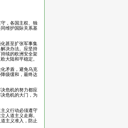
守，各国主权、独
共同维护国际关系基
化甚至扩张军事集
单解决办法。应坚持
可持续的欧洲安全架
亚欧大陆和平稳定。
化矛盾，避免乌克
势降级缓和，最终达
决危机的努力都应
解决危机的大门，为
主义行动必须遵守
建立人道主义走廊。
人道主义准入，防止
。