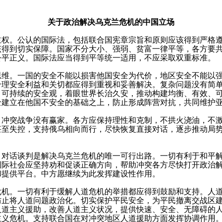
关于政治解决乌克兰危机的中国立场
。公认的国际法，包括联合国宪章宗旨和原则应该得到严格遵
该得到切实保障。国家不分大小、强弱、贫富一律平等，各方要
公平正义。国际法应当得到平等统一适用，不应采取双重标准。
。一国的安全不能以损害他国安全为代价，地区安全不能以强
合理安全利益和关切都应得到重视和妥善解决。复杂问题没有简
、可持续的安全观，着眼世界长治久安，推动构建均衡、有效、
全建立在他国不安全的基础之上，防止形成阵营对抗，共同维护
突战争没有赢家。各方应保持理性和克制，不拱火浇油，不激
甚至失控，支持俄乌相向而行，尽快恢复直接对话，逐步推动局
话谈判是解决乌克兰危机的唯一可行出路。一切有利于和平解
国际社会应坚持劝和促谈正确方向，帮助冲突各方尽快打开政治
和提供平台。中方愿继续为此发挥建设性作用。
。一切有利于缓解人道危机的举措都应得到鼓励和支持。人道
防止将人道问题政治化。切实保护平民安全，为平民撤离交战区
人道主义援助，改善人道主义状况，提供快速、安全、无障碍的
主义危机。支持联合国在对冲突地区人道援助方面发挥协调作用