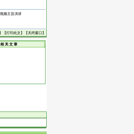
的视频主旨演讲
】【
打印此文
】【
关闭窗口
】
相 关 文 章