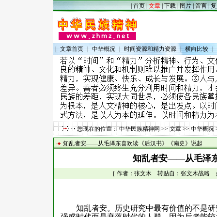
|
首页
|
文章
|
下载
|
图片
|
留言
|
复
|
文章首页
|
中华概况
|
时间资源和精力资源
|
横向比较
|
您现在的位置：
中华民族精神网
>>
文章
>>
中华概况
知乱者安——从毛泽东喜欢读《后汉书》《南史》说起
知乱者安——从毛泽
［ 作者：张文木 转贴自：张文木战略 点击数：
知乱者安。历史研究中最有价值的不是研
强盛时代而是衰落时代的人群，因为后者能较