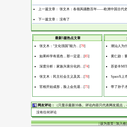
上一篇文章：
张文木：各领风骚数百年——欧洲中国古代
下一篇文章： 没有了
最新5篇热点文章
张文木：“文化强国”能力…
[
79
]
潮汕人为什
如果科学有底色，那一定是…
[
85
]
黄仁勋：
深度分析：家族兴衰分化的…
[
74
]
苏姿丰MI
张文木：民主社会主义及其…
[
70
]
Space
官相开始成形，脸上会先退…
[
75
]
带了孙子
网友评论：
（只显示最新10条。评论内容只代表网友观点
没有任何评论
|
设为首页
|
加入收