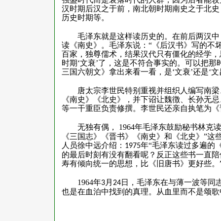
汉时期后汉之于前，南北朝时期南史之于北史
历史时期等。
毛泽东就是这样读历史的。在前后两汉中
读《南史》。毛泽东说：
“《后汉书》写的不
百家，独尊儒术，结果汉代只有僵化的经学，
时期‘文衰’了，这是不符合事实的。可以把
三国六朝文》拿出来看一看，是‘文衰’还是‘文
唐太宗李世民特别重视并组织人编写南梁
《南史》《北史》，并下诏让魏徴、长孙无忌
等一干重臣负责修撰。李世民还亲自执笔为《
无独有偶，
1964
年毛泽东鼓励秘书林克
《三国志》《晋书》《南史》和《北史》”这
人员徐中远介绍：
年“毛泽东读过多遍的
1975
的最后时刻有没有翻看呢？反正这些书一直陪
寿有倾向统一的思想，比《旧唐书》更好些。
1964
年
月
日，毛泽东在与薄一波等同志
3
24
也是在血泊中找到的真理。从血里而不是颂歌