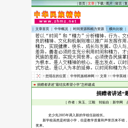
|
首页
|
文章
|
下载
|
图片
|
留言
|
复
|
文章首页
|
中华概况
|
时间资源和精力资源
|
横向比较
|
您现在的位置：
中华民族精神网
>>
文章
>>
中华英雄
捐赠者讲述“最结实希望小学”怎样建成
捐赠者讲述“
［ 作者：朱玉、江毅 转贴自：新华网 点击数：
史少先2005年调入新的学校任副校长。
新学校虽然是村级小学，但是教学质量和声誉历来不错，它
奖来。