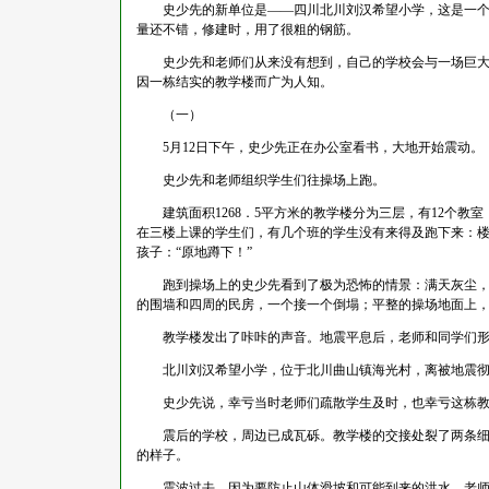
史少先的新单位是——四川北川刘汉希望小学，这是一个由
量还不错，修建时，用了很粗的钢筋。
史少先和老师们从来没有想到，自己的学校会与一场巨大灾
因一栋结实的教学楼而广为人知。
（一）
5月12日下午，史少先正在办公室看书，大地开始震动。
史少先和老师组织学生们往操场上跑。
建筑面积1268．5平方米的教学楼分为三层，有12个教室
在三楼上课的学生们，有几个班的学生没有来得及跑下来：
孩子：“原地蹲下！”
跑到操场上的史少先看到了极为恐怖的情景：满天灰尘，逼
的围墙和四周的民房，一个接一个倒塌；平整的操场地面上
教学楼发出了咔咔的声音。地震平息后，老师和同学们形
北川刘汉希望小学，位于北川曲山镇海光村，离被地震彻底摧
史少先说，幸亏当时老师们疏散学生及时，也幸亏这栋教
震后的学校，周边已成瓦砾。教学楼的交接处裂了两条细细
的样子。
震波过去，因为要防止山体滑坡和可能到来的洪水，老师们