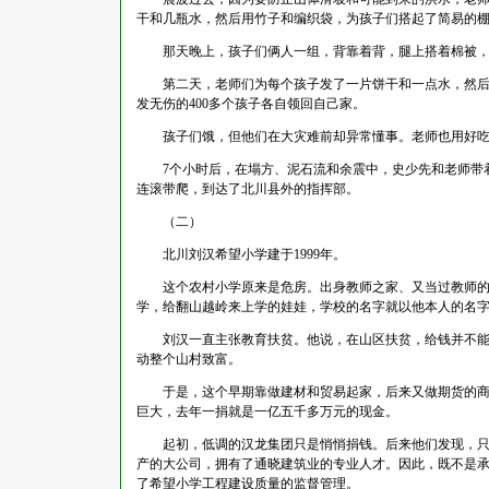
干和几瓶水，然后用竹子和编织袋，为孩子们搭起了简易的
那天晚上，孩子们俩人一组，背靠着背，腿上搭着棉被，
第二天，老师们为每个孩子发了一片饼干和一点水，然后拉着
发无伤的400多个孩子各自领回自己家。
孩子们饿，但他们在大灾难前却异常懂事。老师也用好吃的
7个小时后，在塌方、泥石流和余震中，史少先和老师带着
连滚带爬，到达了北川县外的指挥部。
（二）
北川刘汉希望小学建于1999年。
这个农村小学原来是危房。出身教师之家、又当过教师的刘
学，给翻山越岭来上学的娃娃，学校的名字就以他本人的名
刘汉一直主张教育扶贫。他说，在山区扶贫，给钱并不能解
动整个山村致富。
于是，这个早期靠做建材和贸易起家，后来又做期货的商人
巨大，去年一捐就是一亿五千多万元的现金。
起初，低调的汉龙集团只是悄悄捐钱。后来他们发现，只捐
产的大公司，拥有了通晓建筑业的专业人才。因此，既不是
了希望小学工程建设质量的监督管理。