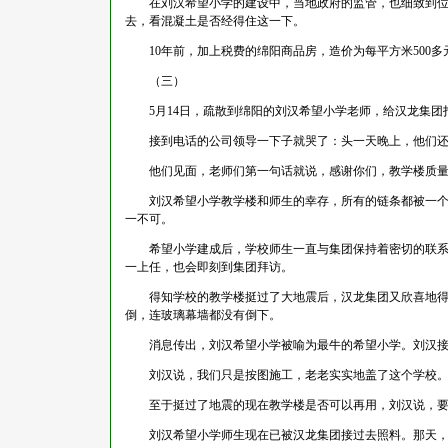
在刘汉希望小学的建设中，当地政府的监管，也细致到位。
去，看混凝土是否经得住这一下。
10年前，加上税费的绵阳商品房，造价为每平方米500多
（三）
5月14日，疏散到绵阳的刘汉希望小学老师，给汉龙集团
接到电话的公司领导一下子就哭了：头一天晚上，他们还
他们见面，老师们第一句话就说，感谢你们，教学楼质量
刘汉希望小学教学楼和师生的幸存，所有的链条都被一个关
一不可。
希望小学建成后，学校师生一直与集团保持着密切的联系，
一上任，也会即刻到集团拜访。
得知学校的教学楼挺过了大地震后，汉龙集团又欣喜地得知
倒，连玻璃幕墙都没有倒下。
消息传出，刘汉希望小学被喻为最牛的希望小学。刘汉接到
刘汉说，我们只是按图施工，老老实实地盖了这个学校。
至于挺过了地震的现在教学楼是否可以再用，刘汉说，要
刘汉希望小学师生现在已被汉龙集团接过去照料。那天，