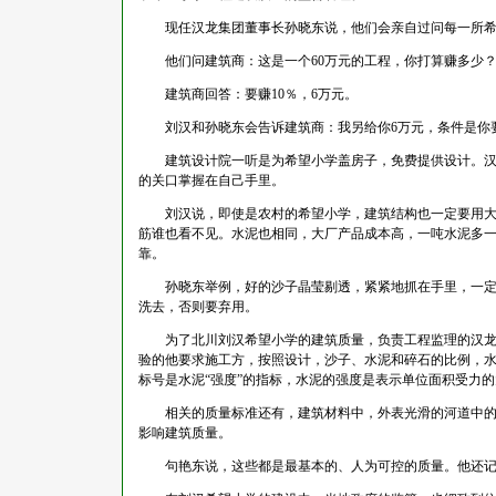
现任汉龙集团董事长孙晓东说，他们会亲自过问每一所希
他们问建筑商：这是一个60万元的工程，你打算赚多少
建筑商回答：要赚10％，6万元。
刘汉和孙晓东会告诉建筑商：我另给你6万元，条件是你要
建筑设计院一听是为希望小学盖房子，免费提供设计。汉龙
的关口掌握在自己手里。
刘汉说，即使是农村的希望小学，建筑结构也一定要用大厂
筋谁也看不见。水泥也相同，大厂产品成本高，一吨水泥多
靠。
孙晓东举例，好的沙子晶莹剔透，紧紧地抓在手里，一定会
洗去，否则要弃用。
为了北川刘汉希望小学的建筑质量，负责工程监理的汉龙集
验的他要求施工方，按照设计，沙子、水泥和碎石的比例，
标号是水泥“强度”的指标，水泥的强度是表示单位面积受力
相关的质量标准还有，建筑材料中，外表光滑的河道中的石
影响建筑质量。
句艳东说，这些都是最基本的、人为可控的质量。他还记