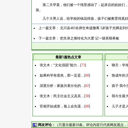
第二天早晨，他们被一个情景感动了：起床后的娃娃们，还
圾。
几个大男人说，给学校的钱花得值，孩子们被教育得真
上一篇文章：
北川县483名师生奇迹撤离 5岁孩子光脚走到
下一篇文章：
把失亲之痛转化为大爱 记一级英模蒋敏
最新5篇热点文章
张文木：“文化强国”能力…
[
73
]
聊天：学
如果科学有底色，那一定是…
[
69
]
致成年的
深度分析：家族兴衰分化的…
[
62
]
孩子 我今
张文木：民主社会主义及其…
[
58
]
我今生最
官相开始成形，脸上会先退…
[
68
]
儿子才是
网友评论：
（只显示最新10条。评论内容只代表网友观点