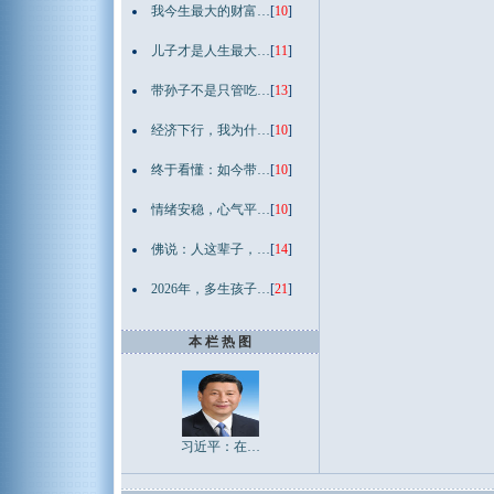
我今生最大的财富…
[
10
]
儿子才是人生最大…
[
11
]
带孙子不是只管吃…
[
13
]
经济下行，我为什…
[
10
]
终于看懂：如今带…
[
10
]
情绪安稳，心气平…
[
10
]
佛说：人这辈子，…
[
14
]
2026年，多生孩子…
[
21
]
本 栏 热 图
习近平：在…