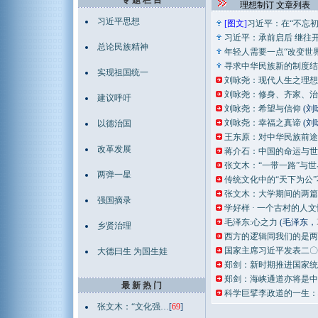
专 题 栏 目
理想制订 文章列表
习近平思想
[图文]
习近平：在“不忘
习近平：承前启后 继往开
总论民族精神
年轻人需要一点“改变世
寻求中华民族新的制度结
实现祖国统一
刘咏尧：现代人生之理想
刘咏尧：修身、齐家、治
建议呼吁
刘咏尧：希望与信仰
(刘
刘咏尧：幸福之真谛
(刘
以德治国
王东原：对中华民族前途
改革发展
蒋介石：中国的命运与世
张文木：“一带一路”与
两弹一星
传统文化中的“天下为公
张文木：大学期间的两篇
强国摘录
学好样 · 一个古村的人
毛泽东:心之力
(毛泽东，
乡贤治理
西方的逻辑同我们的是两
国家主席习近平发表二〇
大德曰生 为国生娃
郑剑：新时期推进国家统
郑剑：海峡通道亦将是中
最 新 热 门
科学巨擘李政道的一生：
张文木：“文化强…
[
69
]