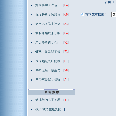
首页 
如果科学有底色，…
[
64
]
站内文章搜索：
深度分析：家族兴…
[
60
]
张文木：民主社会…
[
53
]
官相开始成形，脸…
[
64
]
老天要渡你，会让…
[
72
]
怀孕，是这辈子最…
[
73
]
为何越是兴旺的家…
[
61
]
10年之后：独生与…
[
78
]
三胎不是赌，是选…
[
51
]
最 新 推 荐
致成年的儿子：愿…
[
11
]
孩子 我今生最美的…
[
10
]