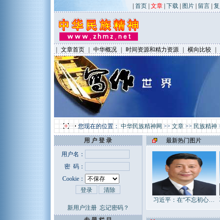
|
首页
|
文章
|
下载
|
图片
|
留言
|
复
|
文章首页
|
中华概况
|
时间资源和精力资源
|
横向比较
|
您现在的位置：
中华民族精神网
>>
文章
>>
民族精神
用 户 登 录
最新热门图片
用户名：
密 码：
Cookie：
习近平：在“不忘初心…
新用户注册
忘记密码？