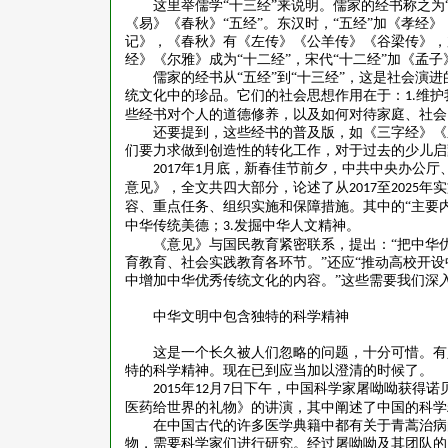
这里举儒学
“十三经”来说明。儒家的经书称之
《易》《春秋》“五经”。东汉时，“五经”加《孝经
记》，《春秋》有《左传》《公羊传》《谷梁传》，
经》《尔雅》成为“十二经”，宋代“十二经”加《孟子
儒家的经书从
“五经”到“十三经”，这是社会演
统文化中的珍品。它们的社会思想作用在于：
维护
1.
些经书对个人的道德修养，以及如何对待家庭、社会
还要提到，这些经书的普及版，如《三字经》《
们要力求做到创造性的转化工作，对于过去的少儿启
年
月底，新春佳节前夕，中共中央办公厅
2017
1
意见》，全文共四大部分，论述了从
至
年实
2017
2025
容、重点任务、组织实施和保障措施。其中的“主要
中华传统美德；
发掘中华人文精神。
3.
《意见》与国民教育紧密联系，提出：
“把中华
育教育、社会实践教育各环节。”还应“推动高校开
中增加中华优秀传统文化的内容。”这些需要我们深
中华文明中包含独特的科学精神
这是一个长久被人们忽略的问题，十分可惜。有
特的科学精神。现在已到应当加以澄清的时候了。
年
月
日下午，中国科学家屠呦呦获得诺
2015
12
7
医药给世界的礼物》的讲演，其中阐述了中国的科学
在中国古代的许多医学典籍中都有关于青蒿治病
物，需要科学家们进行研究。经过屠呦呦及其团队的