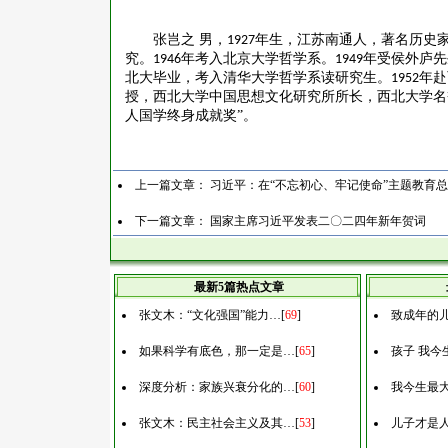
张岂之
男，
年生，江苏南通人，著名历史
1927
究。
年考入北京大学哲学系。
年受侯外庐先
1946
1949
北大毕业，考入清华大学哲学系读研究生。
年赴
1952
授，西北大学中国思想文化研究所所长，西北大学名
人国学终身成就奖”。
上一篇文章：
习近平：在“不忘初心、牢记使命”主题教育
下一篇文章：
国家主席习近平发表二〇二四年新年贺词
最新5篇热点文章
张文木：“文化强国”能力…
[
69
]
致成年的
如果科学有底色，那一定是…
[
65
]
孩子 我今
深度分析：家族兴衰分化的…
[
60
]
我今生最
张文木：民主社会主义及其…
[
53
]
儿子才是