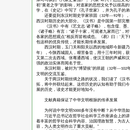
初“黄老之学”的影响，对道家的思想文化予以很高的
学，在《史记》中写了《孔子世家》，并为孔子的弟
还要提到东汉时期史学家班固（
年—
年），
32
92
西汉时期历史的大部分。《汉书》是中国第一部完整
《汉书》中有《艺文志
·诸子略》，包含儒、墨
《诸子略》有言：“诸子十家，可观者九家而已”，对
各家的思想观点“相反而皆相成也。《易》曰：‘天下
包这样的优良传统，才能长期传承发展。
西汉时期，玉门关和阳关以西的地域即今新疆乃
年），今陕西城固人，艰苦备尝，用十三年时间，获
又第二次去西域。张骞通西域，使汉王朝的声威和汉
强的政治实体而闻名于世。
东汉时期，被封为
“博望侯”的班超（
年—
32
102
文明的交流互鉴。
关于两汉时期丝绸之路的状况，我们读了《汉书
拓，将中外联结起来。这些历史的认知有助于我们今
展的历史，读史才能更好地知今。
文献典籍保证了中华文明根脉的传承发展
为何说中华文明
多年没有中断？从中华浩如
5000
习近平总书记在哲学社会科学工作座谈会上的讲
着丰富的哲学社会科学内容、治国理政智慧，为古人
容，为人类文明作出了重大贡献。”