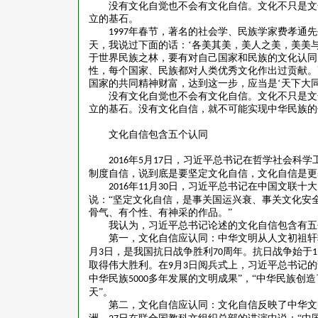
没有文化自觉也不会有文化自信。文化不只是文
立的基石。
年春节，著名的社会学、民族学家费孝通先
1997
天，我说过下面的话：‘各美其美，美人之美，美美与
于世界民族之林，要有对自己国家和民族的文化认同
性，每个国家、民族都对人类优秀文化作出过贡献。
国家的共同精神财富，达到这一步，应当是‘天下大同
没有文化自觉也不会有文化自信。文化不只是文
立的基石。没有文化自信，就不可能实现中华民族的
文化自信包含五个认同
年
月
日，习近平总书记在哲学社会科学
2016
5
17
制度自信，说到底是要坚定文化自信，文化自信是更
年
月
日，习近平总书记在中国文联十大
2016
11
30
说：“坚定文化自信，是事关国运兴衰、事关文化安
骨气、有个性、有神采的作品。”
我认为，习近平总书记论述的文化自信包含有五
第一，文化自信应认同：中华文明从人文初祖轩
月
日，是我国抗日战争胜利
周年。抗日战争始于
3
70
1
取得伟大胜利。在
月
日阅兵式上，习近平总书记的
9
3
中华民族
多年发展的文明成果”，“中华民族创造
5000
天”。
第二，文化自信应认同：文化自信反映了中华文