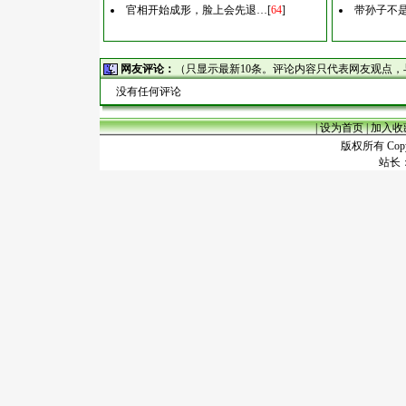
官相开始成形，脸上会先退…
[
64
]
带孙子不
网友评论：
（只显示最新10条。评论内容只代表网友观点
没有任何评论
|
设为首页
|
加入收
版权所有 Copyr
站长：谢昭