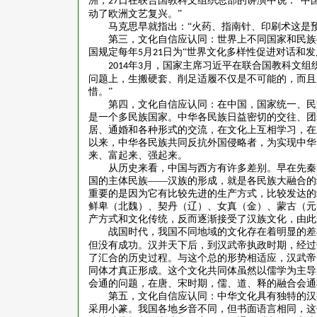
洲，
日在联合国教科文组织总部的讲演中说：“中
27
动了欧洲文艺复兴。”
马克思早就指出：
“火药、指南针、印刷术这是
第三，文化自信应认同：世界上不同国家和民族
国规定每年
月
日为“世界文化多样性促进对话和发
5
21
年
月，国家主席习近平在联合国教科文组
2014
3
问题上，生搬硬套、削足适履不仅是不可能的，而且
惜。”
第四，文化自信应认同：在中国，国家统一、民
是一个多民族国家。中华各民族日益密切的交往、团
居、通婚和各种形式的交流，在文化上互相学习，在
以来，中华各民族共同反抗外国侵略者，为实现中华
来、富起来、强起来。
从历史来看，中国与西方有许多差别。早在先秦
国的主体民族
——汉族的形成，就是各民族大融合的
重要的是因为它有比较先进的生产方式，比较发达的
鲜卑（北魏）、契丹（辽）、女真（金）、蒙古（元
产方式和文化传统，反而逐渐接受了汉族文化，由此
战国时代，我国不同地域的文化存在着明显的差
但没有成功。汉并天下后，到汉武帝执政时期，经过
了汇合的历史过程。与这个总的形势相适应，汉武帝
同体才真正形成。这个文化共同体虽然以儒学为主导
会通的问题，在唐、宋时期，儒、道、释的融合会通
第五，文化自信应认同：中华文化具有独特的汉
采用小篆。我国各地乡音不同，但书面语言相同，这