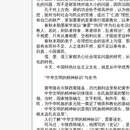
化的问题，而不是财富绝对值大小的问题，因而治国者
孔子对上古尧、舜的功业给予很高评价，认为他
想，面对当时社会与民众的苦难，提出了
“仁政”理
有自己的财产，更加重要的是要推行儒家教化，以孝
春秋末期墨家学派以
“兼爱”“尚同”作为社会
教人。若此，则饥者得食，寒者得衣，乱者得治”。
不相爱。只有从兼相爱、交相利出发，才能改变这种
春秋末期的老子，在理想社会的追求上与儒、墨
损有余而补不足。人之道则不然，损不足以奉有余。
归真，小国寡民。
儒、墨、道三家都关心社会现实问题的研究，从
化的特色。
今天，中国特色社会主义文化，就是从中华优秀
“中华文明的精神标识”与史书
黄帝陵在今陕西黄陵县，历代都到这里祭祀黄帝
中华文明的精神标识体现在：在氏族部落的繁衍
领。当时，国家雏形确立、文字初现。制作车、船，
民，为中华民族的多元统一奠定了物质和教化的基础
中华文明的精神标识是我们民族精神的源头，陕
根永远扎在这里”。
人们了解
“中华文明的精神标识”，需要读史。
司马迁，今陕西韩城人，他撰写的《史记》，是
亲司马谈的《六家之要指》；“六家”即六个思想文