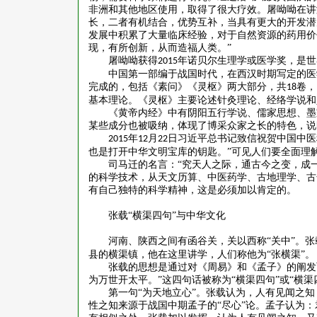
非洲和其他地区使用，取得了很大疗效。屠呦呦在讲
长，二者有机结合，优势互补，当具有更大的开发潜
发展中积累了大量临床经验，对于自然资源的药用价
现，有所创新，从而造福人类。”
屠呦呦获得
年诺贝尔生理学或医学奖，是世
2015
中国第一部编于战国时代，在西汉时期写定的医
完成的，包括《素问》《灵枢》两大部分，共
卷，
18
基本理论。《灵枢》主要论述针灸理论、经络学说和
《黄帝内经》中有阴阳五行学说、儒家思想、墨
某些成分也被吸纳，体现了博采众家之长的特色，说
年
月
日习近平总书记致信祝贺中国中医
2015
12
22
也是打开中华文明宝库的钥匙。”可见人们要全面理
司马迁的名言：
“究天人之际，通古今之变，成一
的科学技术，从天文历算、中医药学、古地理学、古
有自己独特的科学精神，这是必须加以肯定的。
张载
“横渠四句”与中华文化
河南、陕西之间有函谷关，关以西称
“关中”。
县的横渠镇，他在这里讲学，人们称他为“张横渠”。
张载的思想是通过对《周易》和《孟子》的阐发
为万世开太平。”这四句话被称为“横渠四句”或“横渠
第一句
“为天地立心”。张载认为，人有见闻之
性之知来源于战国中期孟子的“尽心”论。孟子认为：