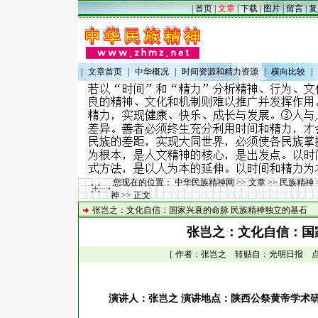
|
首页
|
文章
|
下载
|
图片
|
留言
|
复
|
文章首页
|
中华概况
|
时间资源和精力资源
|
横向比较
|
您现在的位置：
中华民族精神网
>>
文章
>>
民族精神
神
>> 正文
张岂之：文化自信：国家兴衰的命脉 民族精神独立的基石
张岂之：文化自信：国
［ 作者：张岂之 转贴自：光明日报 点击数：
演讲人：张岂之
演讲地点：陕西公祭黄帝学术