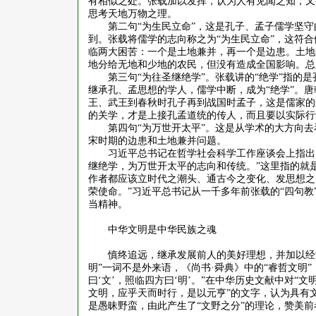
有相似之处。张载加以发挥，认为人有见闻之知，又
思考天地万物之理。
第二句
“为生民立命”，这是孔子、孟子儒学坚
到。张载将儒学的志向称之为“为生民立命”，这符
临两大困苦：一个是土地兼并，再一个是边患。土地
地分给无地和少地的农民，但没有造成全国影响。总
第三句
“为往圣继绝学”。张载讲的“绝学”指
继承孔、孟思想的学人，儒学中断，成为“绝学”。
王、武王到春秋时孔子再到战国时孟子，这是儒家的
的关学，才是上接孔孟道统的传人，而且要以实际行
第四句
“为万世开太平”。这是从学术的大方向
宋时期的边患和土地兼并问题。
习近平总书记在哲学社会科学工作座谈会上指出
继绝学，为万世开太平的志向和传统。”这里指的就是
作者都应该立时代之潮头、通古今之变化、发思想之
荣使命。”习近平总书记从一千多年前张载的“四句
当精神。
中华文明是中华民族之魂
慎终追远，继承发展前人的美好理想，并加以经
明”一词不是外来语，《尚书·舜典》中的“睿哲文明
曰‘文’，照临四方曰‘明’。”在中华历史文献中对“
文明，应乎天而时行，是以元亨”的文字，认为具有
是愚昧野蛮，由此产生了“文野之分”的理论，赞美