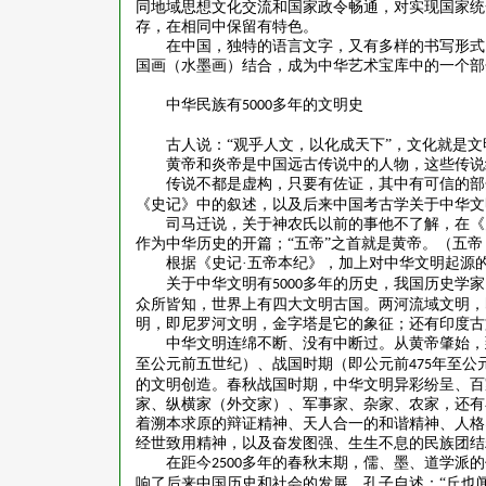
同地域思想文化交流和国家政令畅通，对实现国家统
存，在相同中保留有特色。
在中国，独特的语言文字，又有多样的书写形式
国画（水墨画）结合，成为中华艺术宝库中的一个部
中华民族有
多年的文明史
5000
古人说：
“观乎人文，以化成天下”，文化就是
黄帝和炎帝是中国远古传说中的人物，这些传说
传说不都是虚构，只要有佐证，其中有可信的部
《史记》中的叙述，以及后来中国考古学关于中华文
司马迁说，关于神农氏以前的事他不了解，在《
作为中华历史的开篇；“五帝”之首就是黄帝。（五
根据《史记
·五帝本纪》，加上对中华文明起源
关于中华文明有
多年的历史，我国历史学家
5000
众所皆知，世界上有四大文明古国。两河流域文明，
明，即尼罗河文明，金字塔是它的象征；还有印度古
中华文明连绵不断、没有中断过。从黄帝肇始，
至公元前五世纪）、战国时期（即公元前
年至公
475
的文明创造。春秋战国时期，中华文明异彩纷呈、百
家、纵横家（外交家）、军事家、杂家、农家，还有在
着溯本求原的辩证精神、天人合一的和谐精神、人格
经世致用精神，以及奋发图强、生生不息的民族团结
在距今
多年的春秋末期，儒、墨、道学派的
2500
响了后来中国历史和社会的发展。孔子自述：“丘也