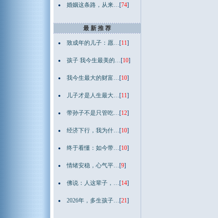
婚姻这条路，从来…
[
74
]
最 新 推 荐
致成年的儿子：愿…
[
11
]
孩子 我今生最美的…
[
10
]
我今生最大的财富…
[
10
]
儿子才是人生最大…
[
11
]
带孙子不是只管吃…
[
12
]
经济下行，我为什…
[
10
]
终于看懂：如今带…
[
10
]
情绪安稳，心气平…
[
9
]
佛说：人这辈子，…
[
14
]
2026年，多生孩子…
[
21
]