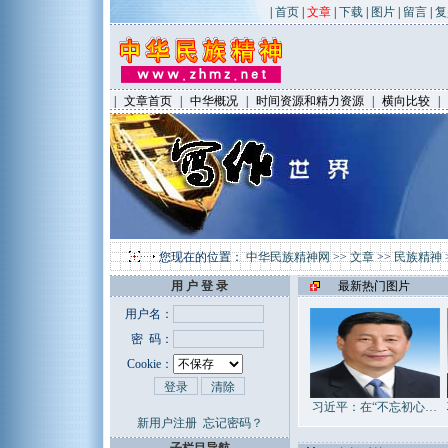
|
首页
|
文章
|
下载
|
图片
|
留言
|
复
|
文章首页
|
中华概况
|
时间资源和精力资源
|
横向比较
|
您现在的位置：
中华民族精神网
>>
文章
>>
民族精神
用 户 登 录
最新热门图片
用户名：
密 码：
Cookie：
习近平：在“不忘初心…
新用户注册
忘记密码？