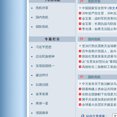
子栏目导航
危机对策
危机对策
中国国家安全哲学
(张文
30年前严控生育，30
国内危机
金宝善：战时军民营养问题
金宝善：长期抗战与防疫（
国际危机
李光满：如果无法阻止和
专 题 栏 目
国内危机
坚决打胜抗震救灾这场硬
习近平思想
百年前鸦片毁国人，如今
总论民族精神
鼓励生育政策落实进展与
从“生育友好型社会”看
实现祖国统一
高校给生二胎教职工奖励
建议呼吁
国际危机
中方发布关于政治解决乌
以德治国
朝着构建人类命运共同体
改革发展
在联合国旗帜下实现更大
携手共创更加美好的世界
两弹一星
全球最大自贸区开建是多
强国摘录
站内文章搜索：