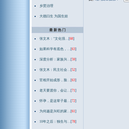
乡贤治理
大德曰生 为国生娃
最 新 热 门
张文木：“文化强…
[
68
]
如果科学有底色，…
[
63
]
深度分析：家族兴…
[
59
]
张文木：民主社会…
[
52
]
官相开始成形，脸…
[
63
]
老天要渡你，会让…
[
71
]
怀孕，是这辈子最…
[
72
]
为何越是兴旺的家…
[
61
]
10年之后：独生与…
[
78
]