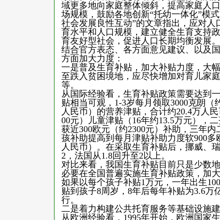
域更多地向家庭整体倾斜，提高家庭人
场规模，鼓励各地创新“托幼一体化”模
社会发展良性互动”的文章指出，应对人
育水平和人口规模，建立健全生育支持
育友好型社会，促进人口长期均衡发展
结合官方表态、各方面意见建议、以及
方面加大力度：
一是普及生育补贴，加大补贴力度，大
至跌入贫困境地，应尽快增加对育儿家
等。
从国际经验看，生育补贴政策需要达到
贴相当可观，1-3岁每月领取3000克朗（约
人民币）的营养津贴，合计约20.4万人民
00元）儿童津贴（16年约13.5万元
获近300欧元（约2300元）补助，三年
孩补助提高到每月津贴补助力度软900多欧
人民币）。在采取生育补贴后，挪威、瑞典总
2，法国从1.8回升至2以上。
对比来看，我国生育补贴目前只是少数
必要在全国普遍实施生育补贴政策，加大
如果以每个孩子补贴1万元，一年出生10
贴到孩子8周岁，8年后每年补贴为3.6
行。
二是着力构建公共托育服务等基础设施建
从欧洲经验看，1995年开始，欧洲国