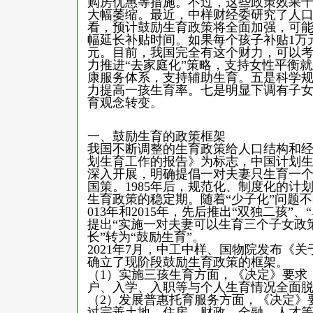
购房优惠等措施。不过，这些政策效果
大幅萎缩。最近，中样财经委研究了人
看，预计鼓励生育政策将全面加强，可
幅延长补贴时间。如果每个孩子补贴1万元
元。目前，我国完全有这个财力，可以
力推进“去家庭化”策略，支持女性平衡
康服务体系，支持辅助生育。五是科学
力提高一孩生育率。七是明显下调有子女
育观念转变。
一、鼓励生育的政策框架
我国不断调整的生育政策给人口结构和经
划生育工作的报告》为标志，中国计划生
深入开展，明确提倡一对夫妻只生育一个
国策。1985年后，规范化、制度化的计划
生育政策的稳定期。随着“少子化”问题不
013年和2015年，先后推出“双独二孩”、
提出“实施一对夫妻可以生育三个子女政
长”转为“鼓励生育”。
2021年7月，中工中样、国物院发布《
确立了现阶段鼓励生育政策的框架。
（1）实施三孩生育方面，《决定》要求
户、入学、入职等与个人生育情况全面
（2）发展普惠托育服务方面，《决定》
过完善土地、住房、财政、金融、人才