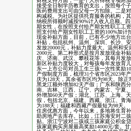
财税支持方面，一是个人所得税专项附
接受全日制学历教育的支出，按照每个子
医药费用支出可由父母一方扣除。二是
构减税。为社区提供托育服务的机构，
纳税所得额时减按90%计入收入总额。
期女性，在按照支付给产期女性职工工
照支付给产期女性职工工资的100%加计
现金补贴方面，目前，已有不少地方出
补贴，包括杭州、温州、深圳、长沙、
发放20000元，补贴力度最大。温州和
2000元。第二种形式是按月发放现金补
庆、济南、武汉、攀枝花等，其每月发放金
新区补贴力度较大，对每孩每年发放育儿
东一上市公司对员工生三孩一次性奖励1
产假制度方面，梳理31个省市区2023
庆为128天，其余省市区均为98天。除
黑龙江额外增加82天产假；广东和陕西分
南、吉林、江西、辽宁、内蒙古、宁夏、
外增加60天产假；湖北、江苏、上海、天
假，包括北京、福建、西藏、浙江、青
为188天；福建和西藏产假最短为98天。
住房优惠方面，今年以来，多地将生育
助房地产去库存。比如，江苏海安对二孩和
贴。浙江宁波对二孩或三孩家庭公积金贷款
孩家庭购买房屋最高奖励14000元/套