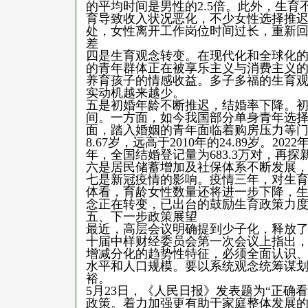
的平均时间是男性的2.5倍。此外，生
育导致收入状况恶化，不少女性选择推
处，女性离开工作岗位时间过长，重新
差
四是生育观念转变。在现代化和全球化
的青年群体正在被享乐主义与消费主义
养育孩子的情感收益。多子多福的生育观
实动机越来越少。
五是初婚年龄不断推迟，结婚率下降。
间。一方面，如今我国部分单身青年选
面，踏入婚姻的青年面临着购房压力等门槛
8.67岁，远高于2010年的24.89岁。202
年，全国结婚登记量为683.3万对，再探新低
六是居民储蓄增加及社保体系不断发展，
七是新冠疫情的影响。疫情三年，对生
体看，育龄女性数量还将进一步下降，
念正在转变，已出台的鼓励生育政策力
五、下一步政策展望
最近，高层会议明确提到少子化，释放了
十届中样财经委员会第一次会议上指出
增减分化的趋势性特征，必须全面认识
水平和人口规模。要以系统观念统筹谋
裕。
5月23日，《人民日报》发表题为“正确
政策。着力加强更有助于家庭整体发展