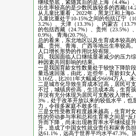
继续垫底，紧随其后的是上海（4.4‰）、江
出生率较高的是少数民族较多的西藏(14.2‰)
从儿童比重看，2022年，黑龙江和上海0-1
儿童比重处于10-15%之间的包括辽宁（10
3.2%）、天津（13.3%）、内蒙古（13.
的包括西藏（24.7%）、贵州（23.5%）、广西
0.9%)、青海(20.7%)。
总的看来，东北地区以及生育成本较高
藏、贵州、青海、广西等地出生率较高
人口增长形势的作用比较有限。
四、我国面临人口继续显著减少的压力
种因素共同影响的结果。
一是我国育龄女性数量处于较快下降阶段
量迅速回落，由此，近些年，育龄妇女人数持
3.16亿，比2011年大幅减少6694万
二是城市化导致生育成本过高，居民可
不过，城镇房价高，生活成本高，生育
并没有充分体现为居民可支配收入增长。2
3%，处于改革开放以来的较低水平，也显
力，令很多家庭不敢多生。
三是女性受教育程度越来越高，生育对女
性的劳动参与率和总和生育率之间是“反
升而下降，尚未出现教育率水平继续提
升，造成了中国女性就业责任和家务负担并
达61.1%，远高于世界平均水平47.3