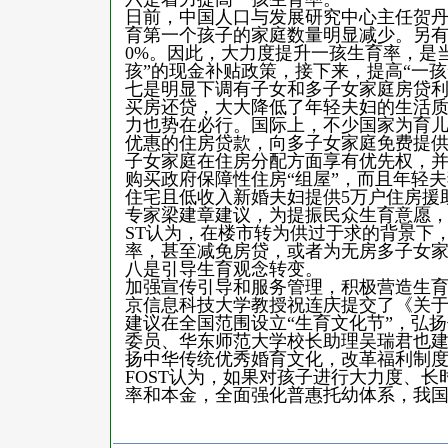
日前，中国人口与发展研究中心主任贺丹
育第一个孩子的家庭数量明显减少。另有调
0%。因此，大力度提升一孩生育率，是
孩”的现金补贴政策，接下来，提高“一孩
七是明显下调有子女和多子女家庭房贷
买房还贷，大大降低了年轻夫妇的生活
力也势在必行。国际上，不少国家为育
优惠的住房贷款，向多子女家庭免费提
子女家庭在住房分配方面享有优先权，
购买政府保障性住房“组屋”，而且年轻
住宅且低收入新婚夫妇提供5万户住房援
专家梁建章建议，为提振民众生育意愿，
ST认为，在楼市转为供过于求的背景下
率，甚至减免房贷，或者为无房多子女
八是引导生育观念转变。
加强宣传引导和服务管理，积极营造生
京信息科技大学教授祝连庆提交了《关于
建议在全国范围设立“生育文化节”，弘
委员、华东师范大学校长助理吴瑞君也建
扬中华传统优秀婚育文化，改革福利制
FOST认为，如果对孩子进行大力度、
率和本金，全面强化普惠托幼体系，我