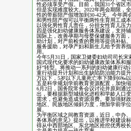
性必须享受产假。目前，我国31个省区市的
但是实现难度较大。2022年两会期限
性的带薪陪产假增加到30-42天。今年
和男性陪产假可以平衡两性生育用工成
以强化男性育儿责任，分担女性育儿压
四是强化妇幼健康服务体系建设，支持
国际上，改善孕期与母婴保健服务方面
助计划，对产前检查的费用等提供补贴
服务援助，对孕产妇和新生儿给予营养指
用。
今年5月31日，国家卫健委妇幼司司长
国式现代化要求的妇幼健康政策体系和服
好”转型。将推动一系列的妇幼健康行动
童行动提升计划和出生缺陷防治能力提升计划
万以下，5岁以下儿童死亡率下降到6‰
五是科学规划学前教育资源配置，加快
6月2日，国务院常务会议讨论并原则通
出，要根据新型城镇化进程和学龄人口
需求，也避免造成资源浪费。要加强财
地区、民族地区倾斜力度，增加学前学
展。
为平衡区域之间教育资源，近日，中办
务体系的意见》提出，以推进学校建设
得从中西部地区、东北地区抢挖优秀校
六是着力提高一孩生育率。