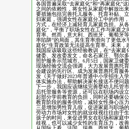
各国普遍采取“去家庭化”和“再家庭化”
之间的依赖性，将女性从家庭中解放出
要措施包括完善托儿服务、托育补贴、立
归家庭，强调女性在家庭分工中的作用
方式，在经济上减轻育儿家庭负担。从各
庭化”，平衡了职场女性在工作与家庭之
育率。然而，意大利、西班牙、葡萄牙等
率陷阱”的局面，其生育率滑向了更低水
庭化”生育政策无法提高生育率。未来，政
我国应该吸取这些经验教训，在“去家庭
健委、发改委发文，命名石家庄、鄂尔多
照护服务示范城市。6月5日，国家卫健
现场经验交流会强调，大力发展普惠托
会建设的先行区、成为发展普惠托育服务
发《关于做好2023年普通中小学招生
体实施办法，帮助解决家长接送不便问
下一步，我国应该继续完善婴幼儿托管
后托管服务等资源，还可以在职场内设
起部分学前教育的负担，同时还要确保
教育阶段的服务供给，减轻女性身心压
三是增加男性育儿假，促进家庭与职场
劳动力市场对女性的就业歧视往往由于
孩子的时间，来促进男女在职场和家庭
歧视，也可以减少女性的生育压力，改
从国际上看，法国、瑞典、西班牙、葡