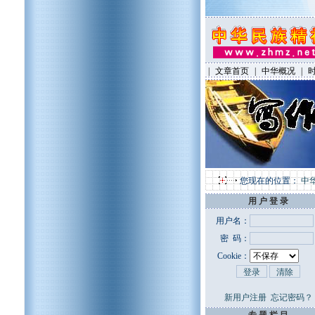
|
文章首页
|
中华概况
|
您现在的位置：
中
用 户 登 录
用户名：
密 码：
Cookie：
新用户注册
忘记密码？