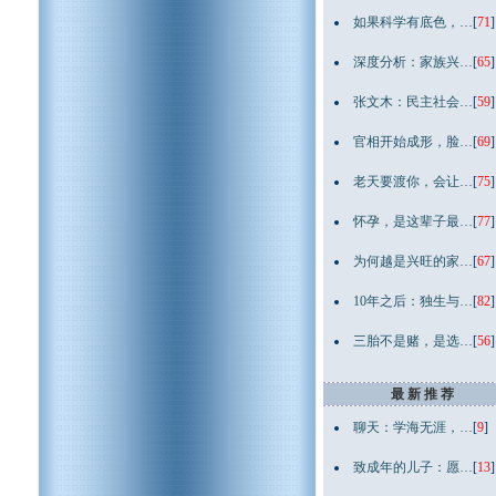
如果科学有底色，…
[
71
]
深度分析：家族兴…
[
65
]
张文木：民主社会…
[
59
]
官相开始成形，脸…
[
69
]
老天要渡你，会让…
[
75
]
怀孕，是这辈子最…
[
77
]
为何越是兴旺的家…
[
67
]
10年之后：独生与…
[
82
]
三胎不是赌，是选…
[
56
]
最 新 推 荐
聊天：学海无涯，…
[
9
]
致成年的儿子：愿…
[
13
]