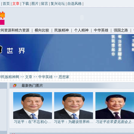
|
首页
|
文章
|
下载
|
图片
|
留言
|
复兴论坛
|
自选风格
|
时间资源和精力资源
|
横向比较
|
民族精神
|
个人精神
|
中华英雄
|
强国之路
|
华民族精神网
>>
文章
>>
中华英雄
>>
思想家
最新热门图片
习近平：在“不忘初心…
习近平：为建设世界科…
习近平在常委见面会上