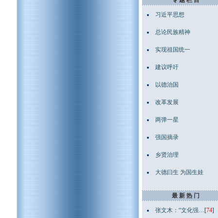
专 题 栏 目
习近平思想
总论民族精神
实现祖国统一
建议呼吁
以德治国
改革发展
两弹一星
强国摘录
乡贤治理
大德曰生 为国生娃
最 新 热 门
张文木：“文化强…
[
74
]