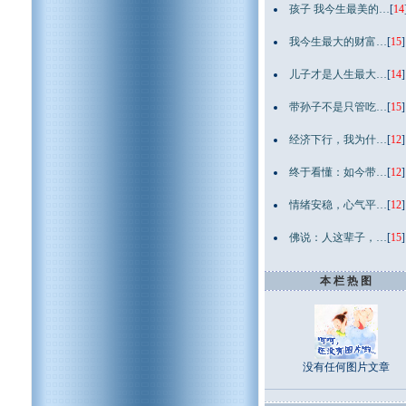
孩子 我今生最美的…
[
14
我今生最大的财富…
[
15
]
儿子才是人生最大…
[
14
]
带孙子不是只管吃…
[
15
]
经济下行，我为什…
[
12
]
终于看懂：如今带…
[
12
]
情绪安稳，心气平…
[
12
]
佛说：人这辈子，…
[
15
]
本 栏 热 图
没有任何图片文章