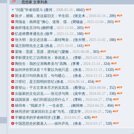
思想家 文章列表
“问题”学者胡星斗
(唐河，
2008-05-20
，6842)
除夕，感慨，发这篇旧文：半生回…
(张文木，
2026-02-16
，209)
周瑞金：南师是“佛心、道骨、儒…
(周瑞金，
2025-12-04
，263)
南怀瑾名言28句
(南怀瑾，
2025-12-04
，205)
忆老师费孝通先生
(徐平，
2025-11-23
，180)
张大明：杂文还活着——聂绀弩杂…
(张大明，
2025-11-02
，188)
谒王阳明先生之墓
(佚名，
2025-10-01
，141)
梁衡：觅渡，觅渡，渡何处?
(梁衡，
2025-06-08
，303)
李昕撰文忆三访周有光：恭祝老人…
(李昕，
2025-03-22
，304)
陶恒生：我的父亲陶希圣与“高陶…
(李菁，
2024-11-14
，324)
如何评价郭沫若？不要以为他只是…
(佚名，
2024-11-13
，1320)
郭沫若33句经典名言，句句暖心，…
(佚名，
2024-11-13
，243)
21世纪，是王阳明的世纪
(佚名，
2024-09-14
，454)
蔡登山：千古文章未尽才的吴其昌…
(蔡登山，
2024-08-04
，352)
出版家的文化识见——张元济与商…
(吴中杰，
2024-05-27
，338)
战国策派：他们到底说过些什么？…
(李钧，
2024-04-27
，374)
林同奇：“我家才子，一生命苦。…
(林同奇，
2024-04-25
，494)
林同济的“道家回归主义者”与毛…
(雷文学，
2024-04-25
，724)
不懈追求的学者林同济
(王鹏，
2024-04-25
，428)
中国思想史的奠基人——侯外庐先…
(佚名，
2024-03-17
，528)