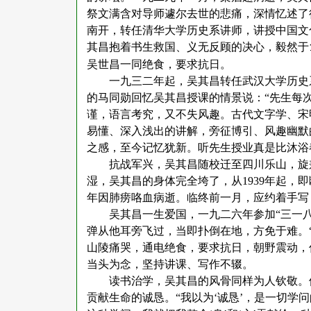
祭文满含对导师遽尔去世的悲痛，深情忆述了
南开，转任清华大学历史系讲师，讲授中国文
其昌抱着书生救国、义无反顾的决心，毅然于
吴世昌一同绝食，要求抗日。
一九三二年起，吴其昌转任武汉大学历史
的马同勋回忆吴其昌授课的情景说：
“先生每
谨，语言考究，又不失风趣。古代文字学、宋
易懂、深入浅出的讲解，旁征博引、风趣幽默
之感，至今记忆犹新。听先生授业真是比沐浴
抗战军兴，吴其昌随校迁至四川乐山，旋
湿，吴其昌的身体完全垮了，从
1939
年起，即
年因肺痨咯血病逝。临终前一月，应约着手写
吴其昌一生爱国，一九二六年参加
“三一
弹从他耳旁飞过，当即扑倒在地，方免于难。
山陵痛哭，通电绝食，要求抗日，朝野震动，
当头为念，坚持讲课、写作不辍。
读书治学，吴其昌的风骨同样为人钦敬。
贡献生命的诚恳。
“我以为‘诚恳’，是一切