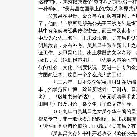
这种学问，我就把我整个‘身’和‘心’贡献给
一种学问。”吴其昌在国学上的成就为学界共
吴其昌在甲骨、金文等方面颇有建树，当
了，他的《卜辞所见殷先公先王三续考》是继
其中有龟契与经典传说密合，而王未及勘者；
中殷先公先王名号，王未发现者。吴其昌也认
明其故者，亦有补考。吴其昌主张在新出土之
证工作。从甲骨龟片、出土彝器的文字考释，
探求，如《说据樻声例》、《先秦入声的收声
代的社会、文化、制度状况。更进一步专为金
方国疏证等。这是一个多么庞大的工程！
一九三六年，日本汉学家桥川时雄在所编
丰，治学范围广博，除前所述外，于训诂、音
考》、《殷墟书契解诂》、《宋元明清学术史
田制史》以及时论、杂文集《子馨文存》等。
二００九年由吴其昌之女吴令华主编的皇
都是专书，非一般读者所能阅读，因此我根据
可读性而具史料价值的，而编成《吴其昌文存
《吴其昌文存》书中开卷收录《梁任公先