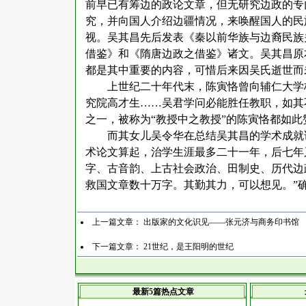
前早已有筹边的政论文章，但无研究边政的专
究，并向国人介绍边疆情况，来唤醒国人的民
视。吴其昌先后发表《秦以前华族与边裔民族
借鉴》和《隋唐边政之借鉴》诸文。吴其昌原
都是其中重要的内容，可惜后来因吴氏逝世而
上世纪二十年代末，陈寅恪曾向辅仁大学
究院高才生……吴君学问必能胜任教职，如其
之一，被称为“教授中之教授”的陈寅恪都如
而其女儿吴令华在总结吴其昌的学术成就
术论文算起，治学生涯最多二十一年，后七年
字、古音韵、上古社会政治、田制史、历代边
救国文章数十万字。其勤其力，可以想见。”
上一篇文章：
出版家的文化识见——张元济与商务印书馆
下一篇文章：
21世纪，是王阳明的世纪
最新5篇热点文章