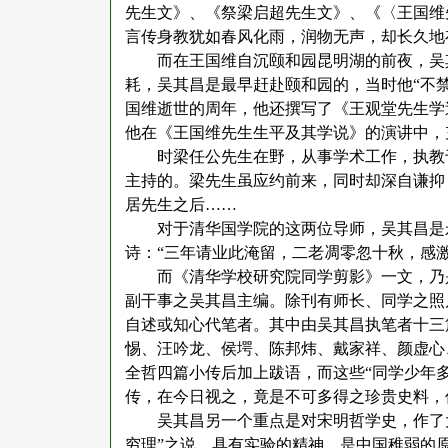
先生文》、《祭梁启超先生文》、《〈王国维
言传身教犹如春风化雨，润物无声，却长久地
而在王国维自沉颐和园昆明湖的前夜，吴
耗，吴其昌是最早赶赴颐和园的，当时他
“不
国维逝世的周年，他还撰写了《王观堂先生学
他在《王国维先生生平及其学说》的演讲中，
时梁任公先生在野，从事学术工作，执教
主持的。梁先生虽应约前来，同时却深自谦抑
居先生之后
……
对于清华国学院的这两位导师，吴其昌是
诗：
“三年请业此淹留，二老凋零忽十秋，感
而《清华学校研究院同学剪影》一文，乃
副干事之吴其昌主编。除刊有师长、同学之照
自述或知心代笔者。其中由吴其昌执笔者十三
惕、汪吟龙、侯堮、陈邦炜、戴家祥、颜虚心
全哲四篇小传后加上跋语，而这些“同学少年
传，在今日视之，竟是不可多得之珍贵史料，
吴其昌另一个重点是对宋明哲学史，作了
穷理”之说，具有实验的精神，是中国稚弱的