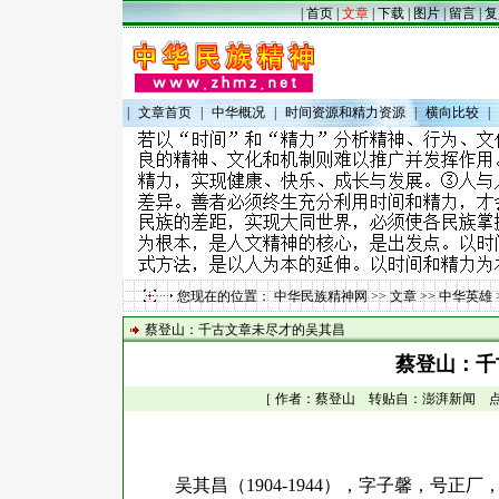
|
首页
|
文章
|
下载
|
图片
|
留言
|
复
|
文章首页
|
中华概况
|
时间资源和精力资源
|
横向比较
|
您现在的位置：
中华民族精神网
>>
文章
>>
中华英雄
蔡登山：千古文章未尽才的吴其昌
蔡登山：千
［ 作者：蔡登山 转贴自：澎湃新闻 点击数：
吴其昌（
1904-1944
），
字子馨，号正厂