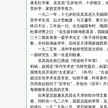
著名红学家。吴其昌“五岁知书，十岁能文，
苦好学，家愈贫而学愈力。
一九二一年，十七岁的吴其昌进入无锡国
其学术生涯。以才思敏捷，与王蘧常、唐兰合
终日不出，三年如一日。在无锡国专时，慨国
杜甫诗赞之曰：“吴生拔剑斫地歌莫哀，我能
二十二期发表第一篇学术论文《朱子传经史略
教，并扶助弟妹求学。后转至天津周家做西席
一九二五年，清华学校研究院首次招生，
一届研究生，第一名是刘盼遂。
吴其昌此前已撰成《明道程子年谱》、《
初稿，故择定
“宋代学术史”为研究题目，由
国维先后开设的“古史新证”、《尚书》、“古
超治文化学术史及宋史。钻研不辍，时有著作
共同发起组织了“实学社”，并创办《实学》月
每期都有吴其昌的文章。
后来梁启超邀吴其昌去天津协助办理文案
簀。同时在一九二八年，因梁启超的举荐，吴
的讲坛。一九二九年一月，梁启超病逝，吴其