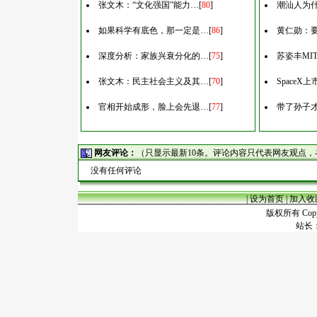
张文木：“文化强国”能力…
[
80
]
潮汕人为什
如果科学有底色，那一定是…
[
86
]
黄仁勋：
深度分析：家族兴衰分化的…
[
75
]
苏姿丰MI
张文木：民主社会主义及其…
[
70
]
Space
官相开始成形，脸上会先退…
[
77
]
带了孙子
网友评论：
（只显示最新10条。评论内容只代表网友观点
没有任何评论
|
设为首页
|
加入收
版权所有 Copyr
站长：谢昭