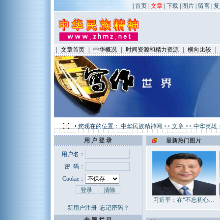
|
首页
|
文章
|
下载
|
图片
|
留言
|
复
|
文章首页
|
中华概况
|
时间资源和精力资源
|
横向比较
|
您现在的位置：
中华民族精神网
>>
文章
>>
中华英雄
用 户 登 录
最新热门图片
用户名：
密 码：
Cookie：
习近平：在“不忘初心…
新用户注册
忘记密码？