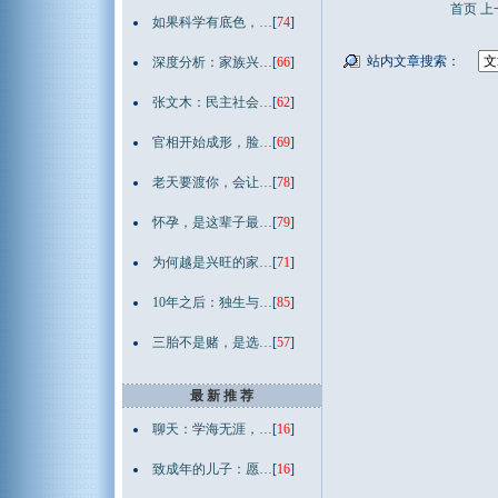
首页
上
如果科学有底色，…
[
74
]
站内文章搜索：
深度分析：家族兴…
[
66
]
张文木：民主社会…
[
62
]
官相开始成形，脸…
[
69
]
老天要渡你，会让…
[
78
]
怀孕，是这辈子最…
[
79
]
为何越是兴旺的家…
[
71
]
10年之后：独生与…
[
85
]
三胎不是赌，是选…
[
57
]
最 新 推 荐
聊天：学海无涯，…
[
16
]
致成年的儿子：愿…
[
16
]