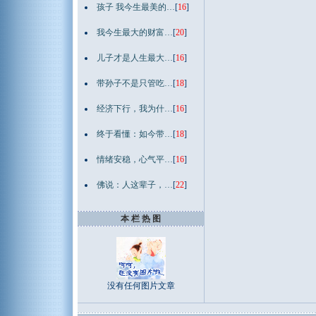
孩子 我今生最美的…
[
16
]
我今生最大的财富…
[
20
]
儿子才是人生最大…
[
16
]
带孙子不是只管吃…
[
18
]
经济下行，我为什…
[
16
]
终于看懂：如今带…
[
18
]
情绪安稳，心气平…
[
16
]
佛说：人这辈子，…
[
22
]
本 栏 热 图
没有任何图片文章