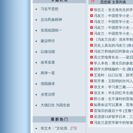
专 题 栏 目
思想家 文章列表
习近平思想
张岂之：史念海先生的学
冯友兰：中国哲学小史—
总论民族精神
冯友兰：中国哲学小史—
冯友兰：中国哲学小史—
实现祖国统一
冯友兰：中国哲学小史—
《冯友兰自述》清末帝制
建议呼吁
历史上真实的冯友兰
(佚
冯友兰和他的旧邦新命
(
以德治国
高士茔地青长在——梁启
改革发展
学人本色：潘光旦的参政
国学大师钱穆的一生
(陈
两弹一星
王造时：以口以笔，探求
郭齐勇：王阳明的坎坷人
强国摘录
张文木：学习唐三藏——
张文木：半生回忆半生谢
乡贤治理
郭小凌：生不逢时的雷海
如果命运可以重来，雷海
大德曰生 为国生娃
雷海宗的最后十年
(王敦
吴清源14岁留学日本，
最 新 热 门
冯友兰是哲学家中的智者
张文木：“文化强…
[
75
]