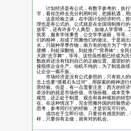
计划经济是有公式，有数字参考的，执行
字，看你怎样去充分利用时间，把握机遇，用
这是经验之谈，在中国计划经济时代，曾
理也是有公式的。公式就是在全国强制推行的各
放军”，还有许多个人典型，如做人学雷锋，
筑英，服务学张秉贵，公交学李淑丽，等等。
们的精神，却成了照搬他们的做法。于是就出现
水，只能种旱季作物；南方有的地方为了“学
渡槽，到处深翻地，到处推广“营养钵”；全民搞
大跳“忠字舞”，等等。这些虽然都已经成为
数政府还没有找到自己的正确位置。愿望好的
接指挥企业生产。动机不纯的，为了制造政绩
让企业一瘸不振。
市场经济是没有公式参照的，只有前人的
念上也要“摸着石头过河”，用探索的精神进
营经验。但是，有一点需要注意：西方的经济
牵涉到的就是市场价值、市场份额、成本竞争
规范，还正处于制度、观念和各种规矩的转型
在。在这种情况下，完全照搬外国的经验势必
思考，参考同行们的经验，才是切实可行的。
成功在于立即行动。只要你有感觉到的，
样，只要你有去做，就有对的机会。