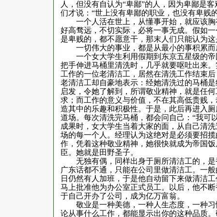
人，但没有自认为“卑鄙”的人，因为卑鄙是
们才说：“世上没有卑鄙的职业，也没有卑贱
一个人活在世上，从懂事开始，就应该胸
好高骛远，不切实际，必将一事无成。假如一
是卑贱的，都不愿意干，那末人们只能认为这
一切伟大的事业，都是从最小的事积累而
一个女大学生利用假期到东京五星级的帝
把手伸进马桶里清洗时，几乎就要呕吐出来。
工作的一位老清洁工，居然在清洗工作结束后
老清洁工却自豪地表示：经她清洗过的马桶是
启发，令她了解到，所谓敬业精神，就是任何
求；而工作的意义与价值，不在其高低贵贱，
造其中的乐趣和积极性。于是，此后再进入厕
道场。每次清洗完马桶，都会问自己：“我可
成果时，女大学生当着大家的面，从自己清洗
场的每一个人。经理认为这绝对是必须要招揽
作，凭着这种敬业精神，她很快就成为帝国饭
臣。她就是田野圣子。
无独有偶，同样出身于厕所清洁工的，是
广东话都不通，只能在公司里做清洁工。一般
日仍然有人加班，于是他自动留下来做清洁工
马上批准他为办公室正式员工。以后，他不断
于自己开办了公司，成为亿万富翁。
敬业是一种美德，一种人生态度，一种习
论从事什么工作，都能显示出你的这种品质。