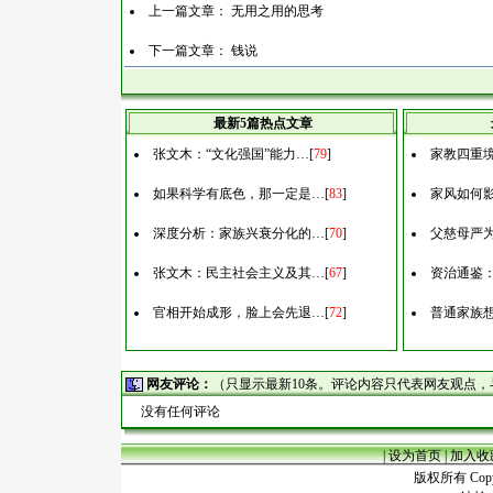
上一篇文章：
无用之用的思考
下一篇文章：
钱说
最新5篇热点文章
张文木：“文化强国”能力…
[
79
]
家教四重
如果科学有底色，那一定是…
[
83
]
家风如何
深度分析：家族兴衰分化的…
[
70
]
父慈母严
张文木：民主社会主义及其…
[
67
]
资治通鉴
官相开始成形，脸上会先退…
[
72
]
普通家族
网友评论：
（只显示最新10条。评论内容只代表网友观点
没有任何评论
|
设为首页
|
加入收
版权所有 Copyr