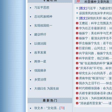
专 题 栏 目
科普播种 文章列表
习近平思想
[图文]
习近平：为建设世
误国害民的泡沫学术何以
总论民族精神
[图文]
深情的关怀 倾心
王懋廷：科学之范围及方
实现祖国统一
华为任正非最新讲话：AI
杨振宁：美在科学与艺术
建议呼吁
杨振宁：最顶尖的学生不
怀念杨振宁先生：若干往
以德治国
巨星归航，山河念之：10
改革发展
向宇宙问路，杨振宁先生
科学的星空，他已归航—
两弹一星
“输”在起跑线的科学“赢家
“开局不利”不可怕，科
强国摘录
研究生从小白到高手，必
席南华批“唯顶刊论”：
乡贤治理
我亦为之泪千行——悼念
时代楷模张国春：命为志
大德曰生 为国生娃
兵棋专家张国春语录
(佚
王兴兴：为科技树再添枝
最 新 热 门
“清谈盛而晋室衰”——
张文木：“文化强…
[
73
]