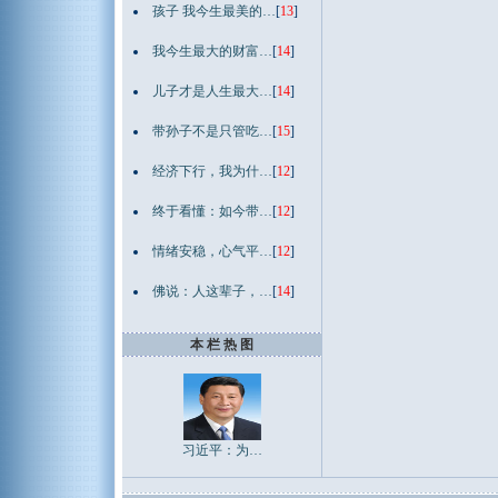
孩子 我今生最美的…
[
13
]
我今生最大的财富…
[
14
]
儿子才是人生最大…
[
14
]
带孙子不是只管吃…
[
15
]
经济下行，我为什…
[
12
]
终于看懂：如今带…
[
12
]
情绪安稳，心气平…
[
12
]
佛说：人这辈子，…
[
14
]
本 栏 热 图
习近平：为…