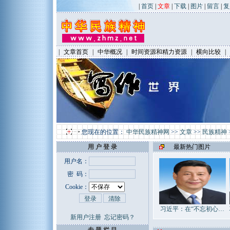
|
首页
|
文章
|
下载
|
图片
|
留言
|
复
|
文章首页
|
中华概况
|
时间资源和精力资源
|
横向比较
|
您现在的位置：
中华民族精神网
>>
文章
>>
民族精神
用 户 登 录
最新热门图片
用户名：
密 码：
Cookie：
习近平：在“不忘初心…
新用户注册
忘记密码？