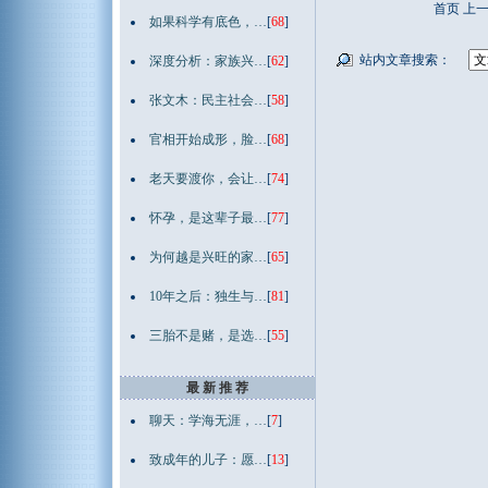
首页 上
如果科学有底色，…
[
68
]
站内文章搜索：
深度分析：家族兴…
[
62
]
张文木：民主社会…
[
58
]
官相开始成形，脸…
[
68
]
老天要渡你，会让…
[
74
]
怀孕，是这辈子最…
[
77
]
为何越是兴旺的家…
[
65
]
10年之后：独生与…
[
81
]
三胎不是赌，是选…
[
55
]
最 新 推 荐
聊天：学海无涯，…
[
7
]
致成年的儿子：愿…
[
13
]