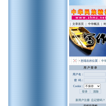
|
文章首页
|
中华概况
|
您现在的位置：
中
用 户 登 录
用户名：
密 码：
Cookie：
新用户注册
忘记密码？