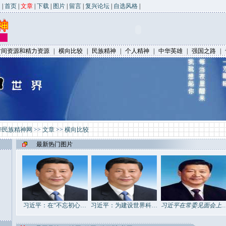
|
首页
|
文章
|
下载
|
图片
|
留言
|
复兴论坛
|
自选风格
|
时间资源和精力资源
|
横向比较
|
民族精神
|
个人精神
|
中华英雄
|
强国之路
|
华民族精神网
>>
文章
>>
横向比较
最新热门图片
习近平：在“不忘初心…
习近平：为建设世界科…
习近平在常委见面会上