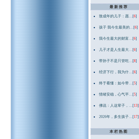
最 新 推 荐
致成年的儿子：愿…
[
6
]
孩子 我今生最美的…
[
6
]
我今生最大的财富…
[
6
]
儿子才是人生最大…
[
6
]
带孙子不是只管吃…
[
8
]
经济下行，我为什…
[
6
]
终于看懂：如今带…
[
5
]
情绪安稳，心气平…
[
5
]
佛说：人这辈子，…
[
13
]
2026年，多生孩子…
[
17
]
本 栏 热 图