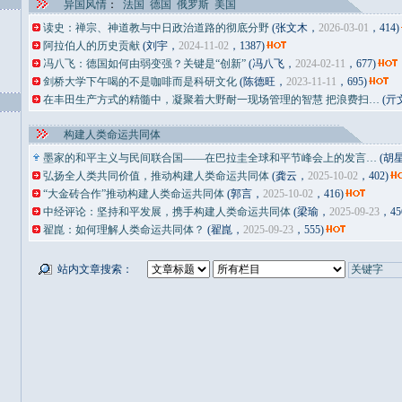
异国风情
：
法国
德国
俄罗斯
美国
读史：禅宗、神道教与中日政治道路的彻底分野
(张文木，
2026-03-01
，414)
阿拉伯人的历史贡献
(刘宇，
2024-11-02
，1387)
冯八飞：德国如何由弱变强？关键是“创新”
(冯八飞，
2024-02-11
，677)
剑桥大学下午喝的不是咖啡而是科研文化
(陈德旺，
2023-11-11
，695)
在丰田生产方式的精髓中，凝聚着大野耐一现场管理的智慧 把浪费扫…
(亓
构建人类命运共同体
墨家的和平主义与民间联合国——在巴拉圭全球和平节峰会上的发言…
(胡
弘扬全人类共同价值，推动构建人类命运共同体
(龚云，
2025-10-02
，402)
“大金砖合作”推动构建人类命运共同体
(郭言，
2025-10-02
，416)
中经评论：坚持和平发展，携手构建人类命运共同体
(梁瑜，
2025-09-23
，45
翟崑：如何理解人类命运共同体？
(翟崑，
2025-09-23
，555)
站内文章搜索：