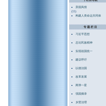
子栏目导航
异国风情
(11)
构建人类命运共同体
专 题 栏 目
习近平思想
总论民族精神
实现祖国统一
建议呼吁
以德治国
改革发展
两弹一星
强国摘录
乡贤治理