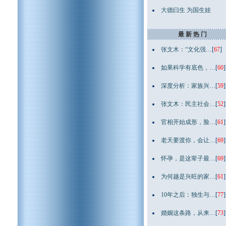
大德曰生 为国生娃
最 新 热 门
张文木：“文化强…
[
67
]
如果科学有底色，…
[
60
]
深度分析：家族兴…
[
59
]
张文木：民主社会…
[
52
]
官相开始成形，脸…
[
61
]
老天要渡你，会让…
[
69
]
怀孕，是这辈子最…
[
69
]
为何越是兴旺的家…
[
61
]
10年之后：独生与…
[
77
]
婚姻这条路，从来…
[
73
]