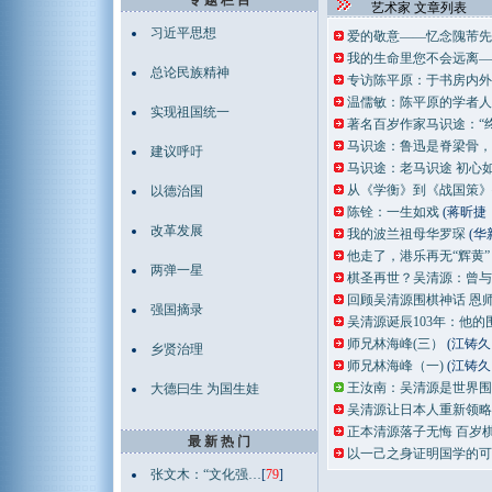
专 题 栏 目
艺术家 文章列表
习近平思想
爱的敬意——忆念隗芾先
我的生命里您不会远离—
总论民族精神
专访陈平原：于书房内外
温儒敏：陈平原的学者人
实现祖国统一
著名百岁作家马识途：“
马识途：鲁迅是脊梁骨，
建议呼吁
马识途：老马识途 初心
从《学衡》到《战国策》
以德治国
陈铨：一生如戏
(蒋昕捷
改革发展
我的波兰祖母华罗琛
(华
他走了，港乐再无“辉黄”
两弹一星
棋圣再世？吴清源：曾与
回顾吴清源围棋神话 恩
强国摘录
吴清源诞辰103年：他的
师兄林海峰(三）
(江铸久
乡贤治理
师兄林海峰（一)
(江铸久
王汝南：吴清源是世界围
大德曰生 为国生娃
吴清源让日本人重新领略
正本清源落子无悔 百岁
最 新 热 门
以一己之身证明国学的可
张文木：“文化强…
[
79
]