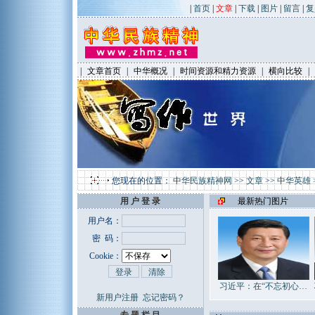
|
首页
|
文章
|
下载
|
图片
|
留言
|
复
|
文章首页
|
中华概况
|
时间资源和精力资源
|
横向比较
|
您现在的位置：
中华民族精神网
>>
文章
>>
中华英雄
用 户 登 录
最新热门图片
用户名：
密 码：
Cookie：
习近平：在“不忘初心…
新用户注册
忘记密码？