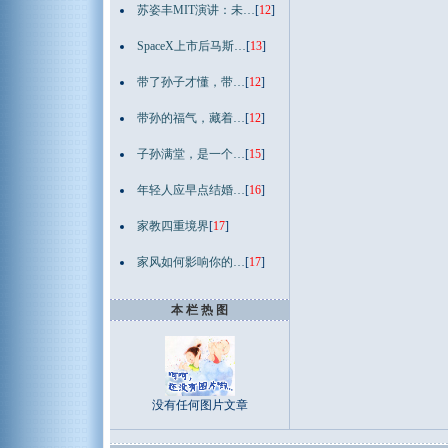
苏姿丰MIT演讲：未…
[
12
]
SpaceX上市后马斯…
[
13
]
带了孙子才懂，带…
[
12
]
带孙的福气，藏着…
[
12
]
子孙满堂，是一个…
[
15
]
年轻人应早点结婚…
[
16
]
家教四重境界
[
17
]
家风如何影响你的…
[
17
]
本 栏 热 图
没有任何图片文章