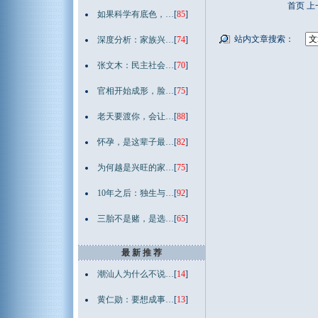
首页 
如果科学有底色，…
[
85
]
站内文章搜索：
深度分析：家族兴…
[
74
]
张文木：民主社会…
[
70
]
官相开始成形，脸…
[
75
]
老天要渡你，会让…
[
88
]
怀孕，是这辈子最…
[
82
]
为何越是兴旺的家…
[
75
]
10年之后：独生与…
[
92
]
三胎不是赌，是选…
[
65
]
最 新 推 荐
潮汕人为什么不说…
[
14
]
黄仁勋：要想成事…
[
13
]