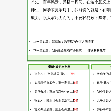
术史，百年风云，弹指一挥间。在这个意义上
师生、同学兼竞争对手，我能说的就是：在叩
毅力。祝大家尽力而为，不要轻易败下阵来。
上一篇文章：
温儒敏：陈平原的学者人间情怀
下一篇文章：
我的生命里您不会远离——怀念爸爸隗芾
最新5篇热点文章
张文木：“文化强国”能力…
[
69
]
致成年的
如果科学有底色，那一定是…
[
65
]
孩子 我今
深度分析：家族兴衰分化的…
[
60
]
我今生最
张文木：民主社会主义及其…
[
53
]
儿子才是
官相开始成形，脸上会先退…
[
64
]
带孙子不