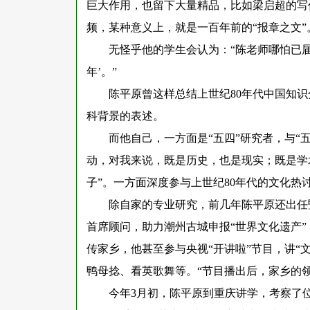
巨大作用，也留下大量精品，比如梁启超的写
频，某种意义上，就是一百年前的“报章之文
无怪乎他的学生会认为：
“陈老师哪怕已
年’。”
陈平原曾这样总结上世纪
80年代中国知
科背景的表述。
而他自己，一方面是
“五四”研究者，与“
动，对我来说，既是历史，也是现实；既是学
子”。一方面深度参与上世纪80年代的文化热
除自家的专业研究，前几年陈平原还出任
首席顾问，助力潮州古城申报
“世界文化遗产
传家乡，他甚至参与央视“开讲啦”节目，讲“
鸭母捻、看英歌舞等。“节目播出后，家乡的
今年
3月初，陈平原到重庆讲学，考察了