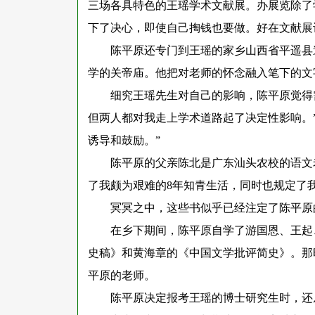
三场各具特色的王瑶学术文献展。办展览除了
下了决心，即使自己掏钱也要做。好在文献展
陈平原还专门到王瑶的家乡山西省平遥县
学的关帝庙。他把对老师的怀念融入笔下的文
细究王瑶先生对自己的影响，陈平原觉得
但两人都对我走上学术道路起了决定性影响。
诱导和鼓励。”
陈平原的父亲陈北是广东汕头农校的语文
了我颇为艰难的8年知青生活，同时也规定了
冥冥之中，这些书似乎已经注定了陈平原
在乡下期间，陈平原自学了游国恩、王起
史稿》和黄海章的《中国文学批评简史》。那
平原的老师。
陈平原决定报考王瑶的博士研究生时，还