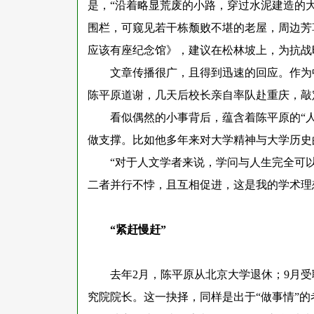
是，“沿着略显荒废的小路，穿过水泥建造的
围栏，可窥见若干栋颓败不堪的老屋，周边芳
应该有座纪念馆》，建议在松林坡上，为抗战
文章传播很广，且得到迅速的回应。作为
陈平原道谢，几天后校长亲自率队赴重庆，敲
看似偶然的小事背后，蕴含着陈平原的
“
做支撑。比如他多年来对大学精神与大学历史
“对于人文学者来说，学问与人生完全可
二者并行不悖，且互相促进，这是我的学术理
“紧赶慢赶”
去年
2月，陈平原从北京大学退休；9月
究院院长。这一抉择，同样是出于“做事情”