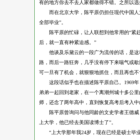
有的地方你去不去人家都做得不错。之所以选
而在北京大学，陈平原仍担任现代中国人
全部毕业”。
陈平原的忙碌，让人联想到他常用的
“紧
后，就一直有种紧迫感。”
他谈及乐黛云的一段广为流传的话，是这
路，而后一路狂奔，几乎没有停下来喘气或歇
可一旦有了机会，就狠狠地抓住，而且再也不
这段话似乎也在描述陈平原自己。
196
弟弟一起回到老家，在一个离潮州城十多公里
师，还念了两年高中，直到恢复高考后考入中
陈平原曾询问与他同龄的文史学者王德威
上大学，他已经去美国读博士了”。
“上大学那年我24岁，现在已经是硕士毕