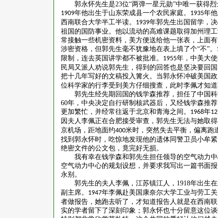
郭永怀先生是
23
位“两弹一星元勋”中唯一获得
年他出生于山东荣成县一个农民家庭。
年他
1909
1935
西南联合大学半工半读。
年郭先生出国留学，决
1939
祖国的国防事业。他以流动的高难课题取得加州理工
常接触一些机密资料，美方便送给他一张表，上面有
涉密资格，但郭先生毫不犹豫地在表上填了个“不”。
限制，连去英国讲学都不被批准。
年，中美大使
1955
民局又派人劝说郭先生，得到的回答也是坚决要回国
把十几年写好的文稿投入篝火。当郭永怀冲破美国政
位科学家的行李受到美方仔细搜查，此时李佩才知道
郭先生经先期回国的钱学森推荐，担任了中国科
60
年，中央决定自行研制核武器后，又经钱学森推荐
更加繁忙，并经常往返于北京和青海之间。
年
1968
12
因夫人李佩正在合肥接受审查，郭先生无法与她取得
京机场，距地面约
米时，突然失去平衡，偏离跑
400
找到郭永怀时，吃惊地发现他的遗体同警卫员小牟紧
绝密文件的公文包，竟完好无损。
我有幸在钱学森和郭先生担任领导的空气动力中
空气动力中心的规划设想，并要求我写出一篇书面报
永别。
郭先生的夫人李佩，江苏镇江人，
1918
年出生在
副主席。
年李佩赴美国康奈尔大学工业与劳工关
1947
者做报告，她跑去听了，才知道报告人就是在西南联
实的学者留下了深刻印象；郭永怀也十分留意这位谈