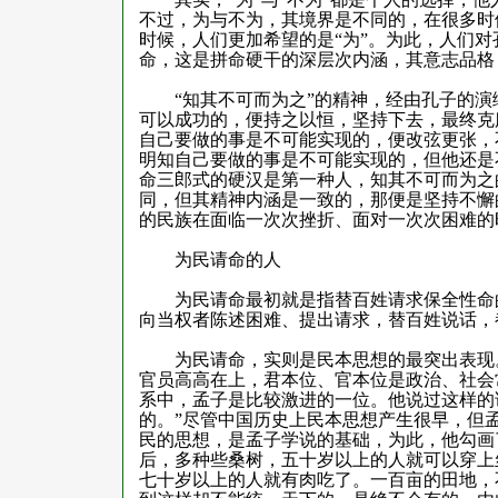
不过，为与不为，其境界是不同的，在很多时候
时候，人们更加希望的是“为”。为此，人们对
命，这是拼命硬干的深层次内涵，其意志品格
“知其不可而为之”的精神，经由孔子的演
可以成功的，便持之以恒，坚持下去，最终克
自己要做的事是不可能实现的，便改弦更张，
明知自己要做的事是不可能实现的，但他还是
命三郎式的硬汉是第一种人，知其不可而为之
同，但其精神内涵是一致的，那便是坚持不懈
的民族在面临一次次挫折、面对一次次困难的
为民请命的人
为民请命最初就是指替百姓请求保全性命的
向当权者陈述困难、提出请求，替百姓说话，
为民请命，实则是民本思想的最突出表现。
官员高高在上，君本位、官本位是政治、社会
系中，孟子是比较激进的一位。他说过这样的
的。”尽管中国历史上民本思想产生很早，但
民的思想，是孟子学说的基础，为此，他勾画
后，多种些桑树，五十岁以上的人就可以穿上
七十岁以上的人就有肉吃了。一百亩的田地，