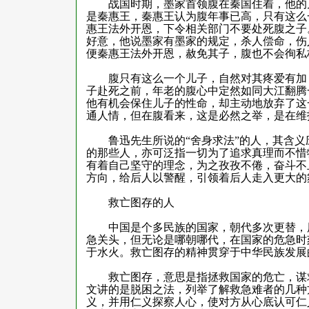
战国时期，墨家首领腹在秦国住着，他的儿
是秦惠王，秦惠王认为腹年事已高，只有这么
惠王法外开恩，下令相关部门不要处死腹之子
好意，他说墨家有墨家的规定，杀人偿命，伤
便秦惠王法外开恩，赦免其子，腹也不会徇私
腹只有这么一个儿子，自然对其疼爱有加，
子赴死之前，年老的腹心中定然如同大江翻腾
他有机会保住儿子的性命，却主动地放弃了这
通人情，但在腹看来，这是必然之举，是在维
鲁迅先生所说的“舍身求法”的人，其含义
的那些人，亦可泛指一切为了追求真理而不惜
有着自己坚守的理念，为之孜孜不倦，奋斗不
方向，给后人以警醒，引领着后人走入更大的
救亡图存的人
中国是个多民族的国家，朝代多次更替，历
急关头，但无论是哪朝哪代，在国家的危急时
于水火。救亡图存的精神贯穿于中华民族发展
救亡图存，意思是指拯救国家的危亡，谋求
文讲的是脱困之法，列举了解救急难者的几种方
义，并用仁义探察人心，使对方从心底认可仁