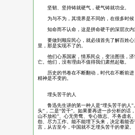
坚韧、坚持铸就硬气，硬气铸就功业。
为与不为，其境界是不同的，在很多时候，“
知命而不认命，这是拼命硬干的深层次内
要做到顺应民心，就必须首先了解百姓心里
里，那是实现不了的。
他们心系国家，情系民众，变法图强，济世
亡。他们，没有理由不值得我们肃然起敬。
历史的书卷在不断翻动，时代在不断前进，
精神是不变的。
埋头苦干的人
鲁迅先生讲的第一种人是“埋头苦干的人”。
头”，二是“苦干”。如果要再进一步分析的话
山不放松”、心无旁骛、专心致志、不务虚名
怨、尽力工作。能不能埋下头来，决定着能否
言，从古至今，中国就不乏埋头苦干的脊梁。