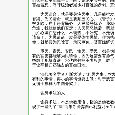
到这样却不能统一天下的，是绝不会有的。由
百姓着想，呼吁统治者减少对百姓的盘剥。毫
为民请命，就是要关注民生。凡是能把发展
脊梁。为民请命，就是要顺应民心。《管子》
被废除，在于违背民心。人民厌恶忧劳，我就
危难，我就使他们安定；人民厌恶绝后，我就
百姓心里在想什么，不调查，不研究，不走访
请命了。为民请命，就是要体恤民情。作为执
命，就是要为民除害，为民申冤，替百姓解忧
重民、贵民、安民、恤民、爱民，都是为民
有的官吏都能够为民请命，因为这需要有勇气
徵敢于犯颜直谏；宋代的包拯不惧权贵，敢于
于让宰相归还强占的百姓田地。
清代著名学者万斯大说：“利民之事，丝发
有利的事情，再小的事情也要去做；对于残害
无愧于被称为中国脊梁了。
舍身求法的人
舍身求法，本是佛教用语，指的是佛教教徒
现了一些为了“法”而果断舍弃自己利益乃至生