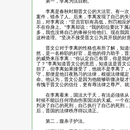
第一，李离为法自刎。
李离是春秋时期晋文公的大法官。有一次，
案件，错杀了人。后来，李离发现了自己的失
后，对李离说：“官员官职有高低，刑罚相应
不在你身上。”李离却说：“我的职位要比下
多，我也没将自己的俸禄分给他们。现在我因
这种道理。”坚决不接受晋文公为其开脱的好
晋文公对于李离的性格也有所了解，知道他
然，是一名称职的好官，是他的得力助手，晋
的威势来压李离：“你认定自己有罪，你是我
了？”李离知道晋文公的意思，知道这是晋文
担了，但李离如果接受了，他就不是李离了，
守，那便是他日夜熟习的法律，根据法律规定
命。他认为，晋文公是因为他能够听微决疑才
有愧于晋文公的信任，更有辱法律之尊严。就
在李离看来，国法大于天，有法必须依从，
时候不能以任何理由伤害国法的天威。一个在
判决了自己的死刑，自己执行了自己的死刑，
后，晋国的法律秩序得以清正。
第二，腹杀子护法。