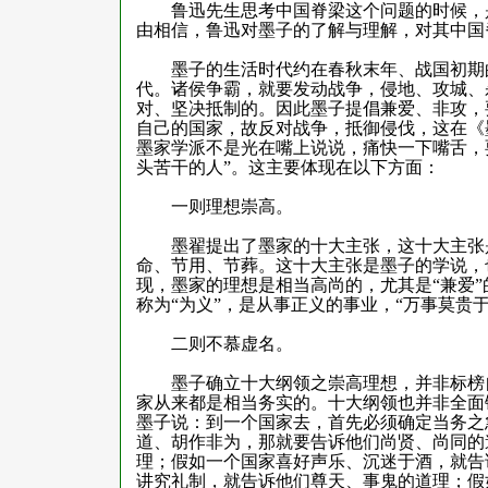
鲁迅先生思考中国脊梁这个问题的时候，是
由相信，鲁迅对墨子的了解与理解，对其中国
墨子的生活时代约在春秋末年、战国初期的
代。诸侯争霸，就要发动战争，侵地、攻城、
对、坚决抵制的。因此墨子提倡兼爱、非攻，
自己的国家，故反对战争，抵御侵伐，这在《
墨家学派不是光在嘴上说说，痛快一下嘴舌，
头苦干的人”。这主要体现在以下方面：
一则理想崇高。
墨翟提出了墨家的十大主张，这十大主张是
命、节用、节葬。这十大主张是墨子的学说，
现，墨家的理想是相当高尚的，尤其是“兼爱
称为“为义”，是从事正义的事业，“万事莫贵于
二则不慕虚名。
墨子确立十大纲领之崇高理想，并非标榜自
家从来都是相当务实的。十大纲领也并非全面
墨子说：到一个国家去，首先必须确定当务之
道、胡作非为，那就要告诉他们尚贤、尚同的
理；假如一个国家喜好声乐、沉迷于酒，就告
讲究礼制，就告诉他们尊天、事鬼的道理；假