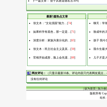
下一篇文章：
曾子从政道德名言50句
最新5篇热点文章
张文木：“文化强国”能力…
[
74
]
聊天：学
如果科学有底色，那一定是…
[
71
]
致成年的
深度分析：家族兴衰分化的…
[
65
]
孩子 我今
张文木：民主社会主义及其…
[
59
]
我今生最
官相开始成形，脸上会先退…
[
69
]
儿子才是
网友评论：
（只显示最新10条。评论内容只代表网友观点
没有任何评论
|
设为首页
|
加入收
版权所有 Copyr
站长：谢昭