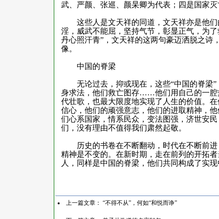
武、严颜、张巡、颜杲卿为代表；四是国家灭
这些人是文天祥的同道，文天祥亦是他们的
淫，威武不能屈，坚持气节，彰显正气，为了
丹心照汗青”，文天祥的这两句豪迈洒脱之诗
像。
中国的脊梁
无论过去，抑或现在，这些“中国的脊梁”
身求法，他们救亡图存……他们用自己的一腔
代壮歌，也最大限度地实现了人生的价值。在
信心，他们的顽强意志，他们的进取精神，他
们心系国家，情系民众，变法图强，济世安民
们，没有理由不值得我们肃然起敬。
历史的书卷在不断翻动，时代在不断前进，
精神是不变的。在新时期，走在前列的开拓者
人，同样是中国的脊梁，他们共同构成了实现
上一篇文章：
“不得不从”，何如“和悦而诤”