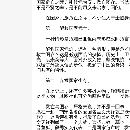
国家危亡之际亦能转危为安，救亡图存。当然
不是圣贤之辈，是不能用义来治家守国的。
在国家民族危亡之际，不少仁人志士挺身而
第一，解救国家危亡。
一种情形是危难已显但尚未形成实际危害，
解救国家危难，还有一种情形，便是危难已
救亡图存？这是必须面临的抉择。历史上，卫
光、袁崇焕等人，面对外敌入侵，坚决抵抗，
减缓了外敌入侵的步伐，挺起了中国的脊梁。
们共有的特性。
第二，谋求国家生存。
在历史上，还有许多英雄人物，殚精竭虑，
这类人物，其图存也可分为两种类型：一类是
救亡与图存，严格来说，并不是一回事，也
系在一起，南宋著名的爱国名臣文天祥就是既
歌》，这首诗很有名，抒发了自己的浩然正气
文天祥列举了二十个典故，这些典故，基本上
晋董狐、段秀实为代表；二是国家危亡时，救