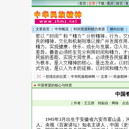
|
首页
|
文章
|
下载
|
图片
|
留言
|
复
|
文章首页
|
中华概况
|
时间资源和精力资源
|
横向比较
|
您现在的位置：
中华民族精神网
>>
文章
>>
民族精神
中国脊梁的核心与特质
中国
［ 作者：王立群 转贴自：网络 点击数：39
年
月出生于安徽省六安市霍山县，
1945
3
人。央视《百家讲坛》知名主讲人，中国《史