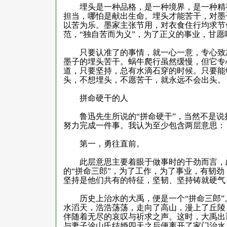
埋头是一种品格，是一种境界，是一种精神
担当，哪怕是献出生命。埋头才能苦干，对墨
以苦为乐。墨家主张节用，对衣食住行均求节
范，“独自苦而为义”，为了正义的事业，甘愿
只要认准了的事情，就一心一意，专心致志
墨子的埋头苦干。蜗牛爬行虽然缓慢，但它专
道，只要坚持，总有水滴石穿的时候。只要能
头，不想埋头，不愿苦干，就永远不会出头。
拼命硬干的人
鲁迅先生所说的“拼命硬干”，当然不是说
努力完成一件事。我认为至少包含两层意思：
第一，勇往直前。
此层意思主要着眼于做事时的干劲而言，此
的“拼命三郎”，为了工作，为了事业，有韧
坚持是他们共有的特征，坚韧、坚持铸就硬气
历史上治水的大禹，便是一个“拼命三郎”
水滔天，浩浩荡荡，走向了高山，漫上了丘陵
伴随着无尽的哀叹与祈求之声。这时，大禹出
与妻子涂山氏结婚四天之后便离开了家门治水