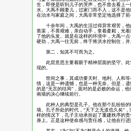
生，即便是听到儿子的哭声，也不曾去看上一
水。大禹不顾妻儿，过家门而不入，这不是他
在治水与家庭之间，大禹非常坚定地选择了前
十余年间，大禹的生活过得异常艰苦，他的
凿渠，不畏艰难，亲自动手，拿着橐耜，光着
了他的头发。就是在这样的环境中，大禹一点
硬劲，大禹一往无前，终于将洪水控制住，并
第二，知其不可而为之。
此层意思主要着眼于精神层面的坚守。此“
现的。
世间之事，其成功要天时、地利、人和等各
情，这是一种遗憾，也是一种无奈。但是，遗
的是“无言的结局”，面对的是必败的命运，
南墙的决心继续前行。
此种人的典型是孔子。他在那个乱纷纷的时
墙。孔子所处的时代，“天下之无道也久矣”
样的情况下，孔子主动承担起了重建秩序的责
身上。正是这种使命感与责任感，让他在行进
其实，“为”与“不为”都是个人的选择，他