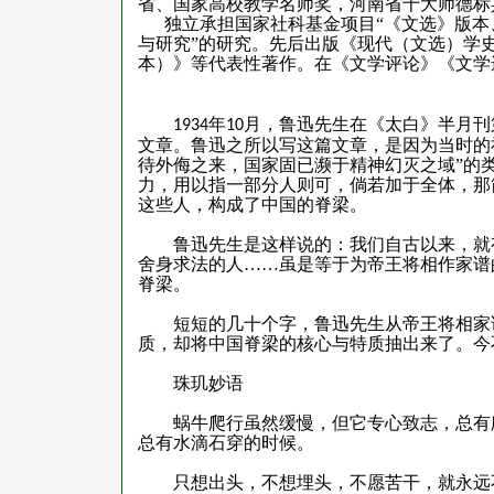
省、国家高校教学名师奖，河南省十大师德标
独立承担国家社科基金项目“《文选》版本、
与研究”的研究。先后出版《现代（文选）学
本）》等代表性著作。在《文学评论》《文学
年
月，鲁迅先生在《太白》半月刊
1934
10
文章。鲁迅之所以写这篇文章，是因为当时的
待外侮之来，国家固已濒于精神幻灭之域”的
力，用以指一部分人则可，倘若加于全体，那
这些人，构成了中国的脊梁。
鲁迅先生是这样说的：我们自古以来，就有
舍身求法的人……虽是等于为帝王将相作家谱
脊梁。
短短的几十个字，鲁迅先生从帝王将相家谱
质，却将中国脊梁的核心与特质抽出来了。今
珠玑妙语
蜗牛爬行虽然缓慢，但它专心致志，总有爬
总有水滴石穿的时候。
只想出头，不想埋头，不愿苦干，就永远