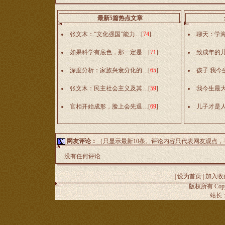
最新5篇热点文章
张文木：“文化强国”能力…
[
74
]
聊天：学
如果科学有底色，那一定是…
[
71
]
致成年的
深度分析：家族兴衰分化的…
[
65
]
孩子 我今
张文木：民主社会主义及其…
[
59
]
我今生最
官相开始成形，脸上会先退…
[
69
]
儿子才是
网友评论：
（只显示最新10条。评论内容只代表网友观点
没有任何评论
|
设为首页
|
加入收
版权所有 Copyr
站长：谢昭