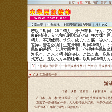
|
首页
|
文章
|
下载
|
图片
|
留言
|
复
|
文章首页
|
中华概况
|
时间资源和精力资源
|
横向比较
|
您现在的位置：
中华民族精神网
>>
文章
>>
民族精神
游泳 塑造健美体型
游
［ 作者：佚名 转贴自：瑞丽女性网 点击数
在日本，有一家"游泳医院"，专门帮助患慢性疾病的人尽
造出了一副健美的体型，人人变得快乐起来。许多孕妇经过
一些胎位不正这者还得到了自然的纠正。