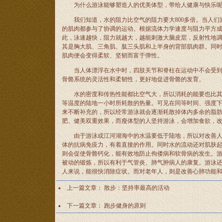
为什么游泳能够塑造人的优美体型，带给人健康与快乐
我们知道，水的阻力比空气的阻力要大800多倍。当人们
的肌肉都参与了协调的运动。根据流体力学速度与阻力平方成
此，泳速越快，阻力就越大，越能刺激大脑皮层，反射性地
其是胸大肌、三角肌、肱三头肌和上半身的背部肌肉群。同
肌肉便会变得柔软、坚韧而富于弹性。
当人体漂浮在水中时，四肢关节和脊柱在运动中不会受到来
骨骼系统的灵活性和柔韧性，更好地促进骨骼的发育。
水的密度和传热性能都比空气大，所以消耗的能要也比其它
等温度的陆地一小时所耗散的热量。可见在同等时间、强度
来不断补充的，所以经常游泳就会逐渐耗散掉体内多余的脂
肥、健美双重效果，而瘦体型的人坚持游泳，会增加食欲，
由于游泳或江河湖海中的水温要低于陆地，所以对改善人体
体的抗病免疫力，有着直接的作用。同时水的流动还对肌肤
则会促使骨骼钙化，能有效地防止佝偻病和软骨病的发生。
被动的锻炼，所以有利于气管炎、肺气肿病人的康复。游泳
人来说，能很快消除症状。而对老年人，则是改善心肺功能
上一篇文章：
散步：坚持率最高的活动
下一篇文章：
跑步健身的原则