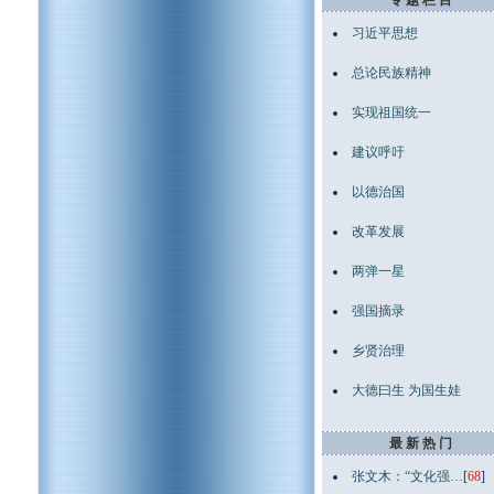
专 题 栏 目
习近平思想
总论民族精神
实现祖国统一
建议呼吁
以德治国
改革发展
两弹一星
强国摘录
乡贤治理
大德曰生 为国生娃
最 新 热 门
张文木：“文化强…
[
68
]