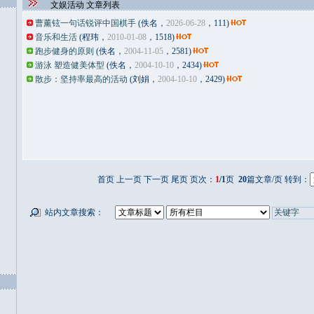
文娱活动 文章列表
曹薰铉一句话锐评中国棋手
(佚名，
2026-06-28
，111)
音乐和生活
(程玮，
2010-01-08
，1518)
跑步健身的原则
(佚名，
2004-11-05
，2581)
游泳 塑造健美体型
(佚名，
2004-10-10
，2434)
散步：坚持率最高的活动
(刘娟，
2004-10-10
，2429)
首页 上一页 下一页 尾页 页次：
1
/1
页
20
篇文章/页 转到：
站内文章搜索：