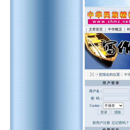
|
文章首页
|
中华概况
|
您现在的位置：
中
用 户 登 录
用户名：
密 码：
Cookie：
新用户注册
忘记密码？