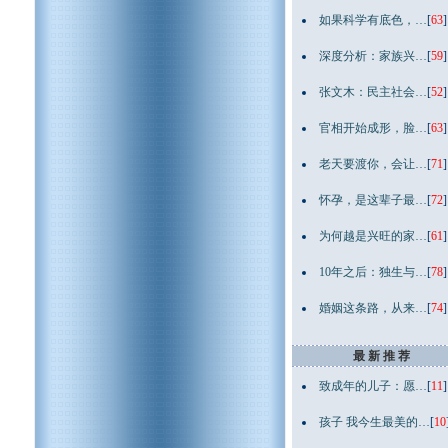
如果科学有底色，…
[
63
]
深度分析：家族兴…
[
59
]
张文木：民主社会…
[
52
]
官相开始成形，脸…
[
63
]
老天要渡你，会让…
[
71
]
怀孕，是这辈子最…
[
72
]
为何越是兴旺的家…
[
61
]
10年之后：独生与…
[
78
]
婚姻这条路，从来…
[
74
]
最 新 推 荐
致成年的儿子：愿…
[
11
]
孩子 我今生最美的…
[
10