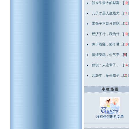
我今生最大的财富…
[
10
]
儿子才是人生最大…
[
11
]
带孙子不是只管吃…
[
12
]
经济下行，我为什…
[
10
]
终于看懂：如今带…
[
10
]
情绪安稳，心气平…
[
9
]
佛说：人这辈子，…
[
14
]
2026年，多生孩子…
[
21
]
本 栏 热 图
没有任何图片文章