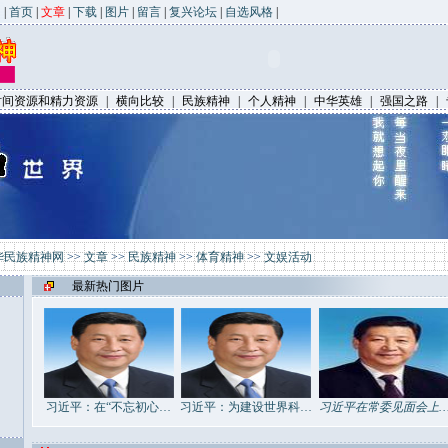
|
首页
|
文章
|
下载
|
图片
|
留言
|
复兴论坛
|
自选风格
|
时间资源和精力资源
|
横向比较
|
民族精神
|
个人精神
|
中华英雄
|
强国之路
|
华民族精神网
>>
文章
>>
民族精神
>>
体育精神
>>
文娱活动
最新热门图片
习近平：在“不忘初心…
习近平：为建设世界科…
习近平在常委见面会上