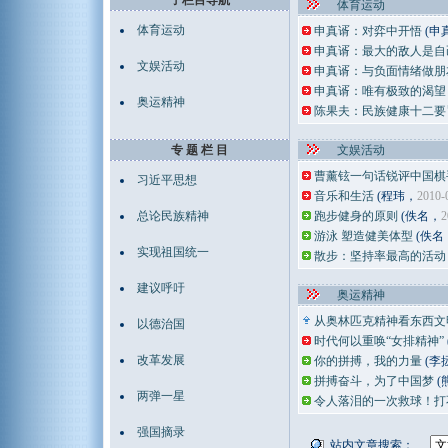
子栏目导航
体育运动
体育运动
申真谞：对弈中开悟
(申
申真谞：最大的敌人是自
文娱活动
申真谞：与负面情绪做朋
申真谞：唯有极致的渴望
奥运精神
陈果夫：民族健康十二要
专 题 栏 目
文娱活动
曹薰铉一句话锐评中国棋
习近平思想
音乐和生活
(程玮，
2010-
总论民族精神
跑步健身的原则
(佚名，
2
游泳 塑造健美体型
(佚名
实现祖国统一
散步：坚持率最高的活动
建议呼吁
奥运精神
从奥林匹克精神看东西文
以德治国
时代何以重唤“女排精神”
改革发展
你的拼搏，我的力量
(李
拼搏奋斗，为了中国梦
(
两弹一星
令人落泪的一次救球！打
强国摘录
站内文章搜索：