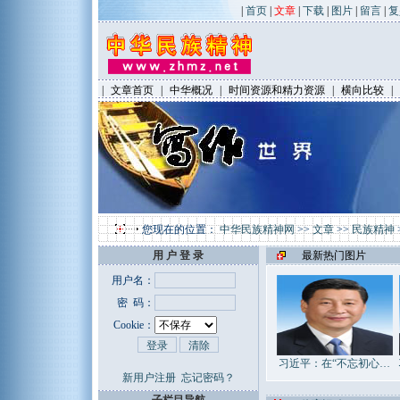
|
首页
|
文章
|
下载
|
图片
|
留言
|
复
|
文章首页
|
中华概况
|
时间资源和精力资源
|
横向比较
|
您现在的位置：
中华民族精神网
>>
文章
>>
民族精神
用 户 登 录
最新热门图片
用户名：
密 码：
Cookie：
习近平：在“不忘初心…
新用户注册
忘记密码？