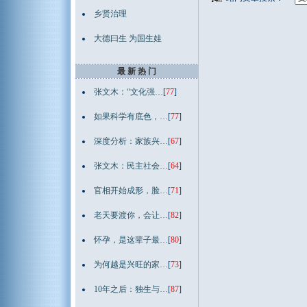
乡贤治理
大德曰生 为国生娃
最 新 热 门
张文木：“文化强…
[
77
]
如果科学有底色，…
[
77
]
深度分析：家族兴…
[
67
]
张文木：民主社会…
[
64
]
官相开始成形，脸…
[
71
]
老天要渡你，会让…
[
82
]
怀孕，是这辈子最…
[
80
]
为何越是兴旺的家…
[
73
]
10年之后：独生与…
[
87
]