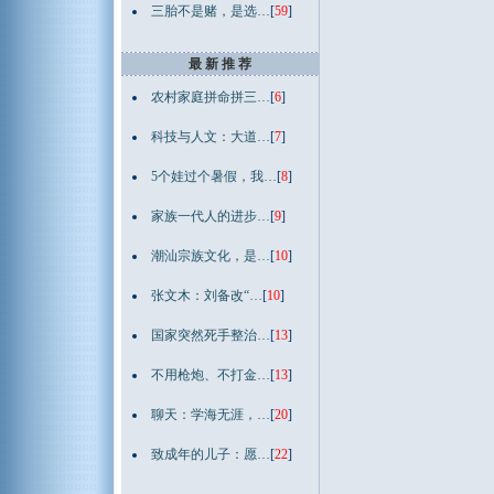
三胎不是赌，是选…
[
59
]
最 新 推 荐
农村家庭拼命拼三…
[
6
]
科技与人文：大道…
[
7
]
5个娃过个暑假，我…
[
8
]
家族一代人的进步…
[
9
]
潮汕宗族文化，是…
[
10
]
张文木：刘备改“…
[
10
]
国家突然死手整治…
[
13
]
不用枪炮、不打金…
[
13
]
聊天：学海无涯，…
[
20
]
致成年的儿子：愿…
[
22
]