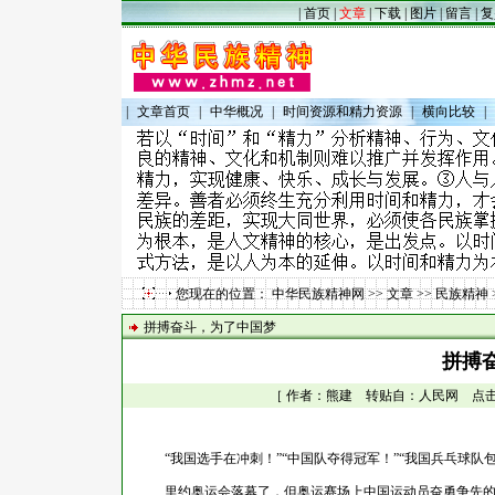
|
首页
|
文章
|
下载
|
图片
|
留言
|
复
|
文章首页
|
中华概况
|
时间资源和精力资源
|
横向比较
|
您现在的位置：
中华民族精神网
>>
文章
>>
民族精神
拼搏奋斗，为了中国梦
拼搏
［ 作者：熊建 转贴自：人民网 点击数：8
“我国选手在冲刺！”“中国队夺得冠军！”“我国兵乓球队包揽
里约奥运会落幕了，但奥运赛场上中国运动员奋勇争先的那