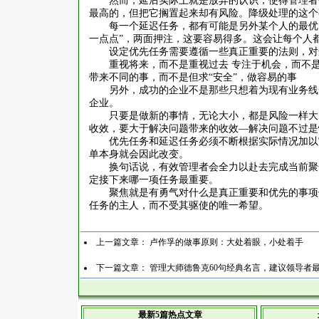
然而，延后实际上就是放弃的认识，使得管理者
最高的，但把它搁置起来却有风险。降级处理的这个
每一个延迟任务，都有可能是另外某个人的最优
一点点”，两面押注，这要容易得多。这会让每个人
设定优先任务需要遵循一些真正重要的法则，对
重视将来，而不是重视过去
专注于机会，而不
带来不同的事，而不是但求
“安全”，做容易的事
另外，成功的企业不是那些只想着为现有业务线
企业。
只要是做新的事情，无论大小，都是风险一样大
收效，要大于解决问题带来的收效
—解决问题不过是
优先任务和延迟任务必须不断根据实际情况加以
单本身就会因此改变。
换句话说，有效管理者会全力以赴去完成当前聚
定接下来哪一项任务最重要。
聚焦就是有勇气对什么是真正重要和优先的事项
任务的主人，而不受其驱使的唯一希望。
上一篇文章：
卢作孚的做事原则：大处着眼，小处着手
下一篇文章：
管理大师德鲁克60句经典名言，建议领导者最
最新5篇热点文章