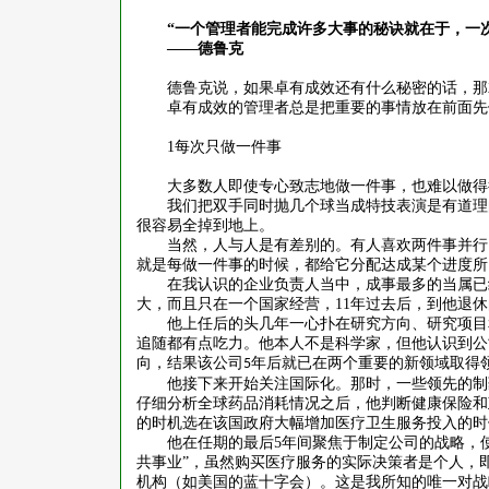
“一个管理者能完成许多大事的秘诀就在于，一
——德鲁克
德鲁克说，如果卓有成效还有什么秘密的话，那
卓有成效的管理者总是把重要的事情放在前面先
1
每次只做一件事
大多数人即使专心致志地做一件事，也难以做得
我们把双手同时抛几个球当成特技表演是有道理
很容易全掉到地上。
当然，人与人是有差别的。有人喜欢两件事并行
就是每做一件事的时候，都给它分配达成某个进度所
在我认识的企业负责人当中，成事最多的当属已
大，而且只在一个国家经营，
11
年过去后，到他退休
他上任后的头几年一心扑在研究方向、研究项目
追随都有点吃力。他本人不是科学家，但他认识到公
向，结果该公司
年后就已在两个重要的新领域取得
5
他接下来开始关注国际化。那时，一些领先的制
仔细分析全球药品消耗情况之后，他判断健康保险和
的时机选在该国政府大幅增加医疗卫生服务投入的时
他在任期的最后
5
年间聚焦于制定公司的战略，
共事业”，虽然购买医疗服务的实际决策者是个人，
机构（如美国的蓝十字会）。这是我所知的唯一对战