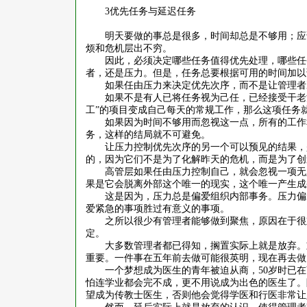
3
优先任务与延迟任务
明天要做的事总是很多，时间却总是不够用；应
烦和危机层出不穷。
因此，必须决定哪些任务值得优先处理，哪些任
者，还是压力。但是，任务总要根据可用的时间加以
如果任由压力来决定优先次序，而不是让管理者
如果不是有人已将任务视为己任，已经接受干老
工”的项目变成自己每天的常规工作，那么这项任务
如果因为时间不够用而忽视这一点，所有的工作
务，这样的结局就不可避免。
让压力控制优先次序的另一个可以预见的结果，
的，因为它们不是为了化解昨天的危机，而是为了创
高管层如果任由压力控制自己，就会忽视一项无
果是它会脱离外部这个唯一的现实，这个唯一产生成
这是因为，压力总是偏爱组织内部事务。压力偏
爱紧急的事项胜过有意义的事项。
之所以很少有管理者能够做到聚焦，原因在于很
定。
大多数管理者都已得知，搁置实际上就是放弃。
重要。一件事在五年前去做可能很英明，现在再去做
一个梦想成为医生的青年被迫从商，
50
岁时已在
怕连学业都会完不成，更不用说成为出色的医生了。
望成为传教士医生，否则他会觉得学医和行医非常让