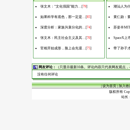
张文木：“文化强国”能力…
[
79
]
潮汕人为什
如果科学有底色，那一定是…
[
85
]
黄仁勋：
深度分析：家族兴衰分化的…
[
74
]
苏姿丰MI
张文木：民主社会主义及其…
[
70
]
Space
官相开始成形，脸上会先退…
[
75
]
带了孙子
网友评论：
（只显示最新10条。评论内容只代表网友观点
没有任何评论
|
设为首页
|
加入收
版权所有 Copyr
站长：谢昭