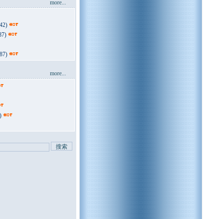
more...
42)
7)
87)
more...
)