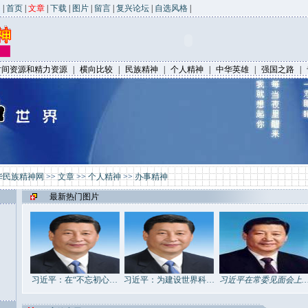
|
首页
|
文章
|
下载
|
图片
|
留言
|
复兴论坛
|
自选风格
|
时间资源和精力资源
|
横向比较
|
民族精神
|
个人精神
|
中华英雄
|
强国之路
|
华民族精神网
>>
文章
>>
个人精神
>>
办事精神
最新热门图片
习近平：在“不忘初心…
习近平：为建设世界科…
习近平在常委见面会上