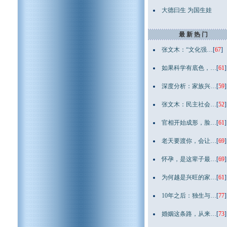
大德曰生 为国生娃
最 新 热 门
张文木：“文化强…
[
67
]
如果科学有底色，…
[
61
]
深度分析：家族兴…
[
59
]
张文木：民主社会…
[
52
]
官相开始成形，脸…
[
61
]
老天要渡你，会让…
[
69
]
怀孕，是这辈子最…
[
69
]
为何越是兴旺的家…
[
61
]
10年之后：独生与…
[
77
]
婚姻这条路，从来…
[
73
]