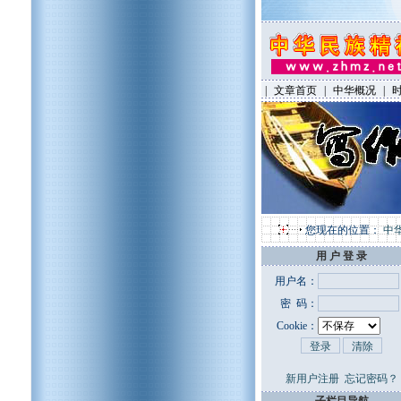
|
文章首页
|
中华概况
|
您现在的位置：
中
用 户 登 录
用户名：
密 码：
Cookie：
新用户注册
忘记密码？