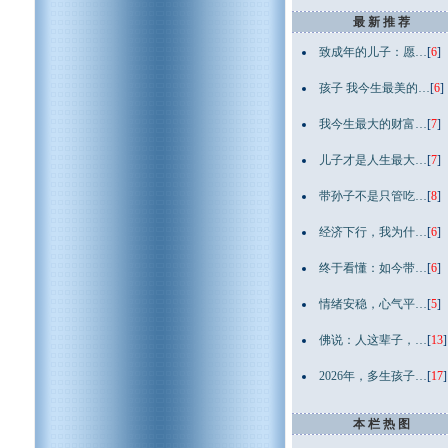
最 新 推 荐
致成年的儿子：愿…
[
6
]
孩子 我今生最美的…
[
6
]
我今生最大的财富…
[
7
]
儿子才是人生最大…
[
7
]
带孙子不是只管吃…
[
8
]
经济下行，我为什…
[
6
]
终于看懂：如今带…
[
6
]
情绪安稳，心气平…
[
5
]
佛说：人这辈子，…
[
13
]
2026年，多生孩子…
[
17
]
本 栏 热 图