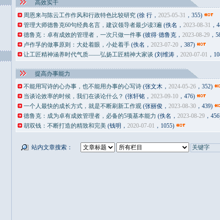
高效实干
周恩来与陈云工作作风和行政特色比较研究
(徐 行，
2025-05-31
，355)
管理大师德鲁克60句经典名言，建议领导者最少读3遍
(佚名，
2023-08-31
，4
德鲁克：卓有成效的管理者，一次只做一件事
(彼得·德鲁克，
2023-08-29
，58
卢作孚的做事原则：大处着眼，小处着手
(佚名，
2023-07-20
，387)
让工匠精神涵养时代气质——弘扬工匠精神大家谈
(刘维涛，
2020-07-01
，10
提高办事能力
不能用写诗的心办事，也不能用办事的心写诗
(张文木，
2024-05-26
，352)
当谈论效率的时候，我们在谈论什么？
(张轩铭，
2023-09-10
，476)
一个人最快的成长方式，就是不断刷新工作观
(张丽俊，
2023-08-30
，439)
德鲁克：成为卓有成效管理者，必备的5项基本能力
(佚名，
2023-08-29
，456
胡双钱：不断打造的精致和完美
(钱明，
2020-07-01
，1055)
站内文章搜索：