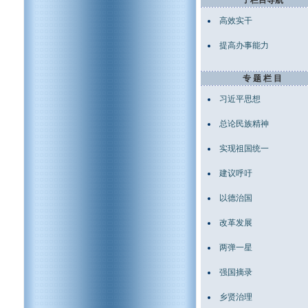
子栏目导航
高效实干
提高办事能力
专 题 栏 目
习近平思想
总论民族精神
实现祖国统一
建议呼吁
以德治国
改革发展
两弹一星
强国摘录
乡贤治理