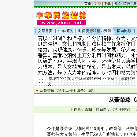
|
首页
|
文章
|
下载
|
图片
|
留言
|
复
|
文章首页
|
中华概况
|
时间资源和精力资源
|
横向比较
|
您现在的位置：
中华民族精神网
>>
文章
>>
民族精神
文
从聂荣臻《科学工作十四条》谈起
从聂荣臻《
［ 作者：泰阳 转贴自：《学习时报》 点击数：
今年是聂荣臻元帅诞辰
周年，教育部、科技
110
聂帅伟大光荣的一生早已被人们所熟知，但他主