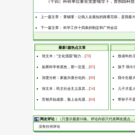
（十四）科研单位要在党委领导下，贯彻由科技
上一篇文章：
黄锡璆：让病人走最短的路看完病，是我最
下一篇文章：
科学工作十四条的制定和广州会议
最新5篇热点文章
张文木：“文化强国”能力…
[
70
]
致成年的
如果科学有底色，那一定是…
[
65
]
孩子 我今
深度分析：家族兴衰分化的…
[
60
]
我今生最
张文木：民主社会主义及其…
[
54
]
儿子才是
官相开始成形，脸上会先退…
[
64
]
带孙子不
网友评论：
（只显示最新10条。评论内容只代表网友观点
没有任何评论