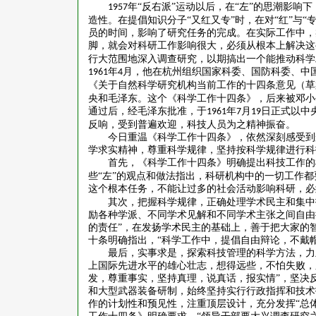
年“反右派”运动以后，在“左”的思潮影
1957
造性。在提倡知识分子“又红又专”时，在对“红”与
员的时间，影响了研究任务的完成。在实际工作中，
脚，就会对科研工作影响很大，必须从根本上解决这
行大范围地深入调查研究，以期搞出一个能推动科学
年
月，他在杭州组织国家科委、国防科委、中
1961
4
《关于自然科学研究机构当前工作的十四条意见（草
央和毛泽东。这个《科学工作十四条》，后来被邓小平
通过后，经毛泽东批准，于
年
月
日正式以中
1961
7
19
反响，受到普遍欢迎，科技人员为之精神振奋。
今日重温《科学工作十四条》，依然深刻感受到
学求实精神，尊重科学规律，坚持按科学规律进行科
首先，《科学工作十四条》明确提出科技工作的
些“左”的观点和做法指出，科研机构中的一切工作
这个根本任务，不能让过多的社会活动影响科研，必
其次，把握科学规律，正确处理学术民主和集中
励各种学派、不同学术见解和不同学术主张之间自由
的责任”，在发扬学术民主的基础上，善于把大家的
十条明确指出，“科学工作中，提倡自由辩论，不戴帽
最后，实事求是，探索科技管理的科学方法，力
上国际先进水平的雄心壮志，想得远些，不怕失败，
发，尊重事实，坚持真理，说真话，报实情”，坚决
和大型武器装备研制，始终坚持实行行政指挥和技术指
作的计划性和预见性，注重顶层设计，充分发挥“总体