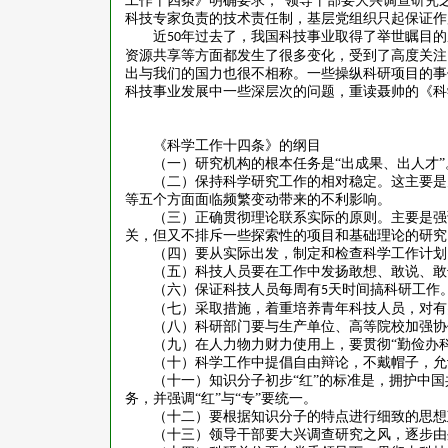
工作十四条》明确要求，“领导干部要大兴调查研究
科技专家负责的技术责任制，基层党组织只起保证作
近
年过去了，我国科技事业取得了举世瞩目的
50
资源共享等方面都发生了很多变化，受到了高度关注
出与我们的国力也很不相称。一些操纵科研项目的事
科技事业发展中一些深层次的问题，重读聂帅的《科
《科学工作十四条》的纲目
（一）研究机构的根本任务是
“出成果、出人才”
（二）保持科学研究工作的相对稳定。这主要是
等五个方面面临频繁变动带来的不利影响。
（三）正确贯彻理论联系实际的原则。主要是强
关，但又不排斥一些探索性的项目和基础理论的研究
（四）要从实际出发，制定和检查科学工作计划
（五）科技人员要在工作中发扬敢想、敢说、敢
（六）保证科技人员每周有
天时间搞科研工作
5
（七）采取措施，着重培养青年科技人员，对有
（八）科研部门要与生产单位、高等院校加强协
（九）在人力物力财力使用上，要贯彻
“勤俭办
（十）科学工作中提倡自由辩论，不戴帽子，允
（十一）知识分子初步
“红”的标准是，拥护中
务，并强调“红”与“专”要统一。
（十二）要根据知识分子的特点进行细致的思想
（十三）领导干部要大兴调查研究之风，逐步由