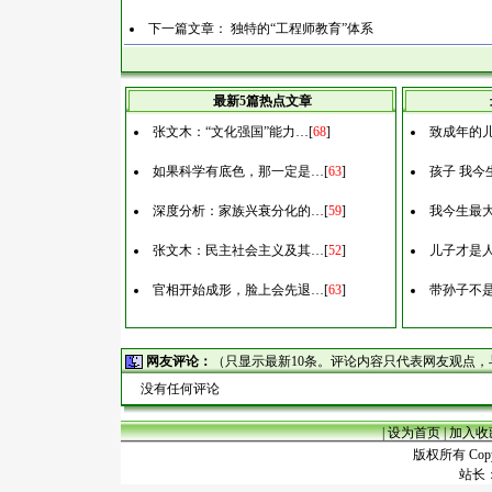
下一篇文章：
独特的“工程师教育”体系
最新5篇热点文章
张文木：“文化强国”能力…
[
68
]
致成年的
如果科学有底色，那一定是…
[
63
]
孩子 我今
深度分析：家族兴衰分化的…
[
59
]
我今生最
张文木：民主社会主义及其…
[
52
]
儿子才是
官相开始成形，脸上会先退…
[
63
]
带孙子不
网友评论：
（只显示最新10条。评论内容只代表网友观点
没有任何评论
|
设为首页
|
加入收
版权所有 Copyr
站长：谢昭