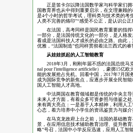
正是笛卡尔以降法国数学家与科学家们拥有
国教育界也从中得到重要启示，在文理兼顾的教
是4个小时的哲学考试，理科类与技术类的考
人类不完善的烙印”“感受不公正，是认识公正
在法国，高考同样是国民教育重要的指挥棒
一部分，是法国传统文化的一部分，是人格发
看成是法国科技人才成长的必由之路。由此，
优雅，“法国制造”也同样贯彻着法兰西式的睿
从娃娃抓起的人工智能教育
2018年3月，刚刚年届不惑的法国总统马克龙正式
nal pour l'intelligence artific
能的发展抢占先机。回看中国，2017年7月
成为国际竞争的新焦点，应逐步开展全民智能
国人工智能人才高地。
中法两国在教育领域都是传统的中央主导型
未来人才方面，有着众多可资参照与借鉴之处
来有两大亮点：一是基于人本精神，利用人工
心态，着力培养中小学生的资讯鉴赏力与媒介
在马克龙政府上台之前，法国的基础教育界
景，在应用信息技术辅助教育治理、提升教育
略”号召，法国中小学反应迅速，应用人工智