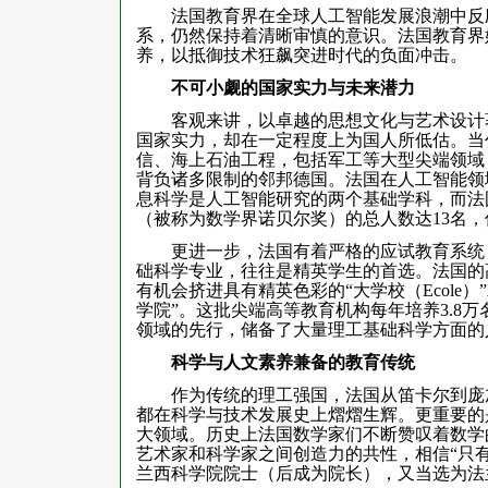
法国教育界在全球人工智能发展浪潮中反应
系，仍然保持着清晰审慎的意识。法国教育界
养，以抵御技术狂飙突进时代的负面冲击。
不可小觑的国家实力与未来潜力
客观来讲，以卓越的思想文化与艺术设计著
国家实力，却在一定程度上为国人所低估。当
信、海上石油工程，包括军工等大型尖端领域
背负诸多限制的邻邦德国。法国在人工智能领
息科学是人工智能研究的两个基础学科，而法
（被称为数学界诺贝尔奖）的总人数达13名，
更进一步，法国有着严格的应试教育系统，
础科学专业，往往是精英学生的首选。法国的
有机会挤进具有精英色彩的“大学校（Ecole
学院”。这批尖端高等教育机构每年培养3.8
领域的先行，储备了大量理工基础科学方面的
科学与人文素养兼备的教育传统
作为传统的理工强国，法国从笛卡尔到庞加
都在科学与技术发展史上熠熠生辉。更重要的
大领域。历史上法国数学家们不断赞叹着数学
艺术家和科学家之间创造力的共性，相信“只
兰西科学院院士（后成为院长），又当选为法