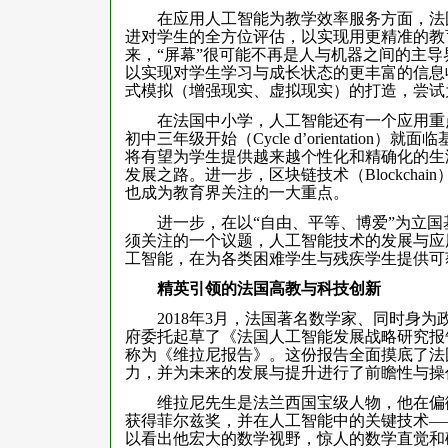
在应用人工智能为教学效率服务方面，法国
进对学生的全方位评估，以实现用更精准的教
来，“屏幕”很可能不再是人与机器之间的主
以实现对学生学习与成长状态的更丰富的信息
式模拟（增强现实、虚拟现实）的打造，尝试
在法国中小学，人工智能还有一个应用重点
初中三年级开始（Cycle d’orientati
将有望为学生提供越来越个性化和精确化的生
发展之路。进一步，区块链技术（Blockch
也成为教育界关注的一大重点。
进一步，在以“自由、平等、博爱”为立国
须关注的一个议题，人工智能技术的发展与应
工智能，在为各类困难学生与残疾学生提供可
精英引领的法国高教与科技创新
2018年3月，法国著名数学家、同时身为政坛明星的
府委托起草了《法国人工智能发展战略研究报
称为《维拉尼报告》。这份报告全面摸底了法
力，并为未来的发展与提升进行了前瞻性与操
维拉尼先生是法兰西国宝级人物，他在偏微分
获得菲尔兹奖，并在人工智能中的关键技术—
以看出他宏大的数学视野，惊人的数学直觉和