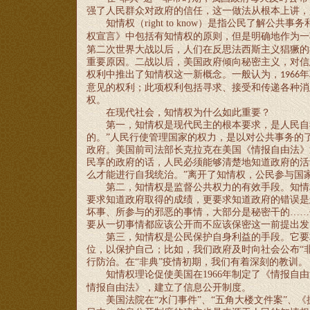
强了人民群众对政府的信任，这一做法从根本上讲，
知情权（
right to know
）是指公民了解公共事务
权宣言》中包括有知情权的原则，但是明确地作为一
第二次世界大战以后，人们在反思法西斯主义猖獗的
重要原因。二战以后，美国政府倾向秘密主义，对信
权利中推出了知情权这一新概念。一般认为，
年
1966
意见的权利；此项权利包括寻求、接受和传递各种消
权。
在现代社会，知情权为什么如此重要？
第一，知情权是现代民主的根本要求，是人民自
的。”人民行使管理国家的权力，是以对公共事务的
政府。美国前司法部长克拉克在美国《情报自由法》
民享的政府的话，人民必须能够清楚地知道政府的活
么才能进行自我统治。”离开了知情权，公民参与国
第二，知情权是监督公共权力的有效手段。知情
要求知道政府取得的成绩，更要求知道政府的错误是
坏事、所参与的邪恶的事情，大部分是秘密干的……
要从一切事情都应该公开而不应该保密这一前提出发
第三，知情权是公民保护自身利益的手段。它要
位，以保护自己；比如，我们政府及时向社会公布
“
行防治。在“非典”疫情初期，我们有着深刻的教训。
知情权理论促使美国在
1966
年制定了《情报自由
情报自由法》，建立了信息公开制度。
美国法院在
“水门事件”、“五角大楼文件案”