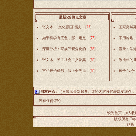
最新5篇热点文章
张文木：“文化强国”能力…
[
75
]
国家突然
如果科学有底色，那一定是…
[
75
]
不用枪炮
深度分析：家族兴衰分化的…
[
66
]
聊天：学
张文木：民主社会主义及其…
[
62
]
致成年的
官相开始成形，脸上会先退…
[
69
]
孩子 我今
网友评论：
（只显示最新10条。评论内容只代表网友观点
没有任何评论
|
设为首页
|
加入收
版权所有 Copyr
站长：谢昭