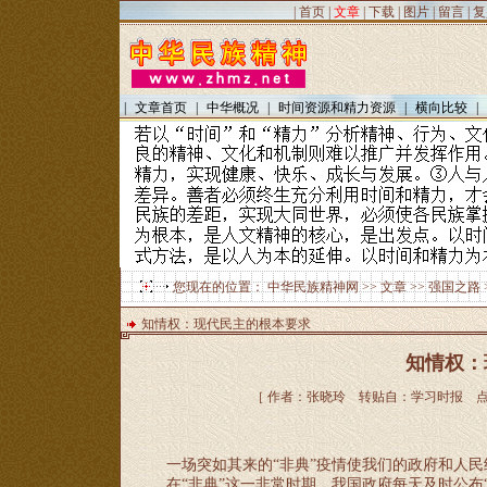
|
首页
|
文章
|
下载
|
图片
|
留言
|
复
|
文章首页
|
中华概况
|
时间资源和精力资源
|
横向比较
|
您现在的位置：
中华民族精神网
>>
文章
>>
强国之路
知情权：现代民主的根本要求
知情权：
［ 作者：张晓玲 转贴自：学习时报 点击数
一场突如其来的
“非典”疫情使我们的政府和人
在
“非典”这一非常时期，我国政府每天及时公布