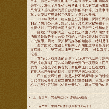
日本，信息公开制度的建立也是来源于人民的知情权
年代，发生了厚生省没有禁止可能含有艾滋病毒凝
80
又出现了规模很大的用公款接待的事件等。这些事件
权，促使日本在
年代制定了信息公开法。
1990
1990
年代以来，建立信息公开制度，保障公民的
制定了信息公开法，规定，除了涉及国家秘密和个人
被拒绝时，可以请求司法救济。政府负责文件和信息
随着知情权的确立，在当代还产生了对新闻媒体
的报道是服务于人民知情权的，也是代表人民监督政
力的滥用。因此，保护新闻媒体的知情权，特别是保
西方国家，在很长时期内，新闻报道即使是真实
而获胜。
19
世纪英国法律界有一句格言：“越是真实
报道。
在当代人权理论的影响下，
1960
年代以来，越来
不仅报道真实性可以成为记者免责的一项原则；而且
发表，记者也享有免责权，而且举证的责任在政府。
有拒绝出席作证的特权，享有消息来源保密权。
民主的发展过程，就是人权不断得到扩大的过程
当代信息公开制度建立和发展的主要目的。我国从
19
机，尽早制定我国《信息公开法》，建立完善的信息
上一篇文章：
灰色腐败沉疴 也需猛药根治
下一篇文章：
中国政府体制改革的过去与未来