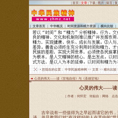
|
首页
|
文章
|
下载
|
图片
|
留言
|
复
|
文章首页
|
中华概况
|
时间资源和精力资源
|
横向比较
|
您现在的位置：
中华民族精神网
>>
文章
>>
横向比较
心灵的伟大——读《甘地自传》与《圣雄甘地》
心灵的伟大——读
［ 作者：何怀宏 转贴自：网络 点击数：27
吉辛说有一些值得为之早起而读它的书，这
谈，并且教我们对"有这样好的人在其中的"