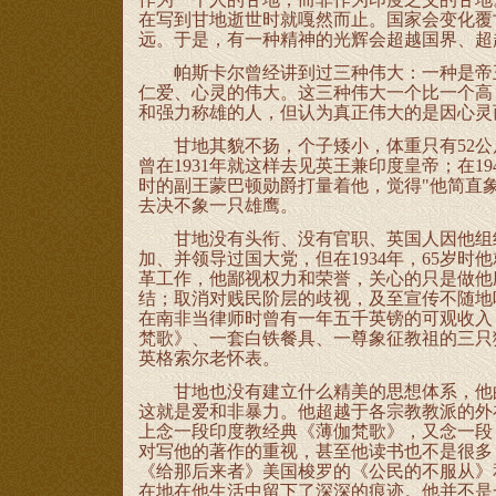
在写到甘地逝世时就嘎然而止。国家会变化覆
远。于是，有一种精神的光辉会超越国界、超
帕斯卡尔曾经讲到过三种伟大：一种是帝王
仁爱、心灵的伟大。这三种伟大一个比一个高
和强力称雄的人，但认为真正伟大的是因心灵
甘地其貌不扬，个子矮小，体重只有52公斤
曾在1931年就这样去见英王兼印度皇帝；在
时的副王蒙巴顿勋爵打量着他，觉得"他简直
去决不象一只雄鹰。
甘地没有头衔、没有官职、英国人因他组织
加、并领导过国大党，但在1934年，65岁
革工作，他鄙视权力和荣誉，关心的只是做他
结；取消对贱民阶层的歧视，及至宣传不随地
在南非当律师时曾有一年五千英镑的可观收入
梵歌》、一套白铁餐具、一尊象征教祖的三只
英格索尔老怀表。
甘地也没有建立什么精美的思想体系，他的
这就是爱和非暴力。他超越于各宗教教派的外
上念一段印度教经典《薄伽梵歌》，又念一段
对写他的著作的重视，甚至他读书也不是很多
《给那后来者》美国梭罗的《公民的不服从》
在地在他生活中留下了深深的痕迹。他并不是