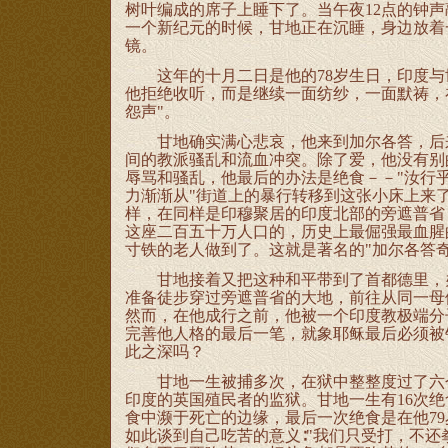
树叶编成的席子上睡下了。当午夜12点的钟
一个新纪元的时候，甘地正在沉睡，身边放着
镜。
这年的十月二日是他的78岁生日，印度与
他拒绝收听，而是继续一面纺纱，一面默祷，
怨声"。
甘地确实满心悲哀，他来到加尔各答，后来
间的教派骚乱和流血冲突。除了爱，他没有别
辱骂和骚乱，他最后的办法是绝食－－"汝行
力渐渐从"街道上的暴行转移到这张小床上来
样，在同样是印穆聚居的印度北部的旁遮普省
这座二百五十万人口的，历史上最倔强最血腥
寸铁的老人做到了。这就是著名的"加尔各答奇
甘地接着又把这种和平带到了首都德里，办
准备徒步穿过旁遮普省的大地，前往从同一母
然而，在他成行之前，他被一个印度教极端分
完善他人格的最后一笔，就象耶稣最后必须被
此之深吗？
甘地一生被捕多次，在狱中整整度过了六个春秋
印度的英国殖民者的监狱。甘地一生有16次
食中濒于死亡的边缘，最后一次绝食是在他79
如此谈到自己吃苦的意义∶"我们只受打，不