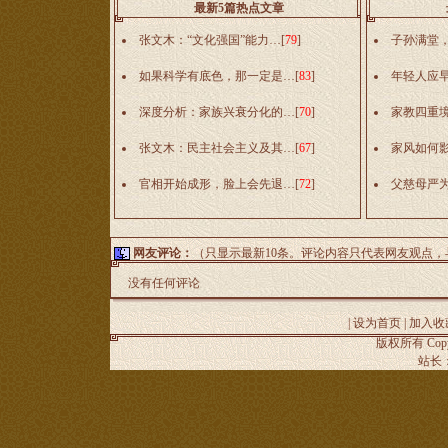
最新5篇热点文章
张文木：“文化强国”能力…
[
79
]
子孙满堂
如果科学有底色，那一定是…
[
83
]
年轻人应
深度分析：家族兴衰分化的…
[
70
]
家教四重
张文木：民主社会主义及其…
[
67
]
家风如何
官相开始成形，脸上会先退…
[
72
]
父慈母严
网友评论：
（只显示最新10条。评论内容只代表网友观点
没有任何评论
|
设为首页
|
加入收
版权所有 Copyr
站长：谢昭