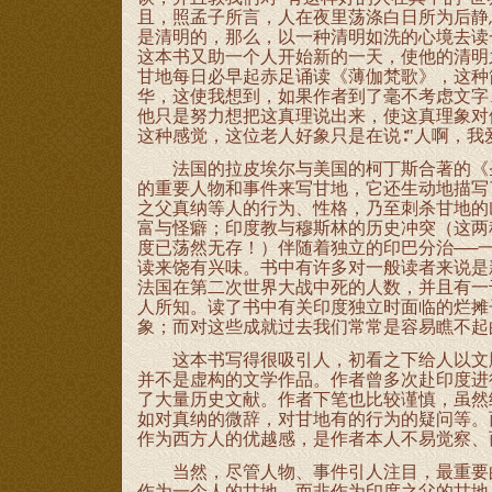
且，照孟子所言，人在夜里荡涤白日所为后静
是清明的，那么，以一种清明如洗的心境去读
这本书又助一个人开始新的一天，使他的清明
甘地每日必早起赤足诵读《薄伽梵歌》，这种
华，这使我想到，如果作者到了毫不考虑文字
他只是努力想把这真理说出来，使这真理象对
这种感觉，这位老人好象只是在说∶"人啊，我
法国的拉皮埃尔与美国的柯丁斯合著的《圣
的重要人物和事件来写甘地，它还生动地描写
之父真纳等人的行为、性格，乃至刺杀甘地的
富与怪癖；印度教与穆斯林的历史冲突（这两
度已荡然无存！）伴随着独立的印巴分治──
读来饶有兴味。书中有许多对一般读者来说是
法国在第二次世界大战中死的人数，并且有一
人所知。读了书中有关印度独立时面临的烂摊
象；而对这些成就过去我们常常是容易瞧不起
这本书写得很吸引人，初看之下给人以文胜
并不是虚构的文学作品。作者曾多次赴印度进
了大量历史文献。作者下笔也比较谨慎，虽然
如对真纳的微辞，对甘地有的行为的疑问等。
作为西方人的优越感，是作者本人不易觉察、
当然，尽管人物、事件引人注目，最重要的
作为一个人的甘地，而非作为印度之父的甘地