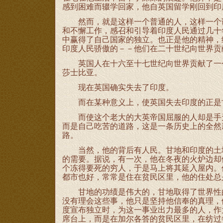
感到困难而辍学回家，他自英国留学刚回到印
然而，就是这样一个普通的人，这样一个谦
和不懈工作，感召和引导着印度人民通过几十
中赢得了自己国家的独立。也正是他的精神，
印度人民骄傲的－－他们在二十世纪向世界贡
英国人在十六至十七世纪向世界贡献了一个
莎士比亚。
现在英国确实失去了印度。
而在某种意义上，使英国失去印度的正是
而使这个老大的大英帝国屈服的人却是手无
而是自己吃苦的道路，这是一条历史上的全然
路。
当然，他的背后有人民。甘地和印度的土地
的需要。据说，有一次，他在冬夜的火炉边却
个冻得要死的穷人，于是马上将其延入屋内。
都市也好，常常是住在贫民区里，他的住处总
甘地的功绩是伟大的，甘地取得了世界性的
没有理会这些事，他只是坚持他信奉的真理，做他
度宣布独立时，为这一事业出力最多的人，作
席台上，而是在加尔各答的贫民区里，在纺过