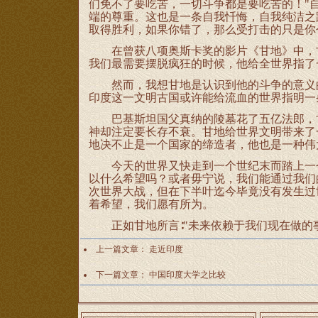
们免不了要吃苦，一切斗争都是要吃苦的！"
端的尊重。这也是一条自我忏悔，自我纯洁之
取得胜利，如果你错了，那么受打击的只是你
在曾获八项奥斯卡奖的影片《甘地》中，甘
我们最需要摆脱疯狂的时候，他给全世界指了
然而，我想甘地是认识到他的斗争的意义的，
印度这一文明古国或许能给流血的世界指明一
巴基斯坦国父真纳的陵墓花了五亿法郎，甘
神却注定要长存不衰。甘地给世界文明带来了
地决不止是一个国家的缔造者，他也是一种伟
今天的世界又快走到一个世纪末而踏上一个
以什么希望吗？或者毋宁说，我们能通过我们
次世界大战，但在下半叶迄今毕竟没有发生过
着希望，我们愿有所为。
正如甘地所言∶"未来依赖于我们现在做的
上一篇文章：
走近印度
下一篇文章：
中国印度大学之比较