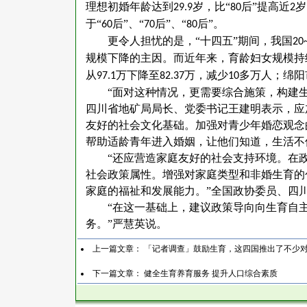
理想初婚年龄达到
岁，比“
后”提高近
岁
29.9
80
2
于“
后”、“
后”、“
后”。
60
70
80
更令人担忧的是，
“十四五”期间，我国
20
规模下降的主因。而近年来，育龄妇女规模持
从
万下降至
万，减少
多万人；绵阳
97.1
82.37
10
“面对这种情况，更需要综合施策，构建
四川省地矿局局长、党委书记王建明表示，应
友好的社会文化基础。加强对青少年婚恋观念
帮助适龄青年进入婚姻，让他们知道，生活不
“还应营造家庭友好的社会支持环境。在
社会政策属性。增强对家庭类型和非婚生育的
家庭的福祉和发展能力。”全国政协委员、四
“在这一基础上，建议政策导向向生育自
务。”严慧英说。
上一篇文章：
「记者调查」鼓励生育，这四国推出了不少
下一篇文章：
健全生育养育服务 提升人口综合素质