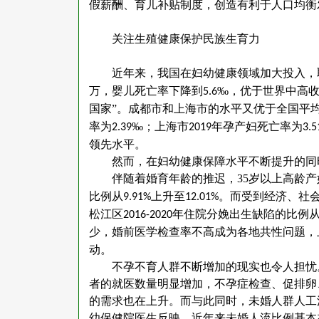
假薪酬、育儿补贴制度，创造有利于人口均衡
关注生殖健康保护民族生育力
近年来，我国在妇幼健康领域加大投入，
万，婴儿死亡率下降到
‰，优于世界中高收
5.6
国家”。成都市和上海市的水平又优于全国平
率为
‰；上海市
年孕产妇死亡率为
2.39
2019
3.5
领先水平。
然而，在妇幼健康保障水平不断提升的同
伴随着婚育年龄的推迟，
35
岁以上高龄产
比例从
上升至
。而受到经济、社
9.91%
12.01%
松江区
年住院分娩出生缺陷的比例
2016-2020
少，婚前医学检查率不高成为各地共性问题，
动。
不孕不育人群不断增加的现实也令人担忧
者的就医数量明显增加，不孕症检查、促排卵
的需求也在上升。而与此同时，未婚人群人工
幼保健院医生反映，近年来未婚人流比例基本