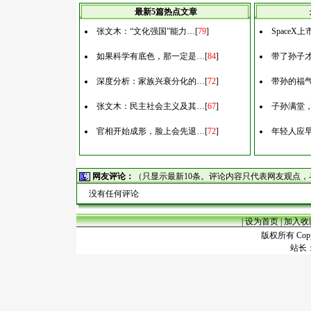
最新5篇热点文章
张文木：“文化强国”能力…
[
79
]
Space
如果科学有底色，那一定是…
[
84
]
带了孙子
深度分析：家族兴衰分化的…
[
72
]
带孙的福
张文木：民主社会主义及其…
[
67
]
子孙满堂
官相开始成形，脸上会先退…
[
72
]
年轻人应
网友评论：
（只显示最新10条。评论内容只代表网友观点
没有任何评论
|
设为首页
|
加入收
版权所有 Copyr
站长：谢昭