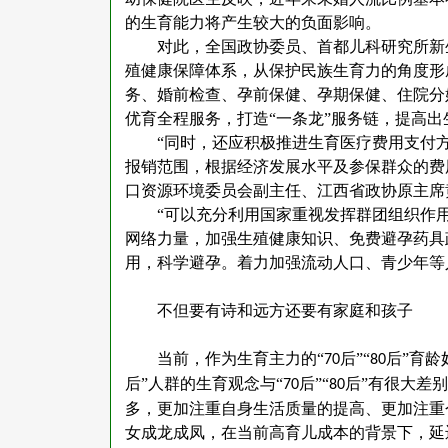
的生育能力将产生较大的负面影响。
对此，全国政协委员、首都儿科研究所新
殖健康保障体系，从保护民族生育力的角度形
务、婚前检查、孕前保健、孕期保健、住院分
优育全程服务，打造
“一条龙”服务链，提高
“同时，还应积极推进生育医疗费用支付
报销范围，根据经济发展水平及参保群众的费
口资源环境委员会副主任、江西省政协原主席
“可以充分利用国家重视发挥群团组织作
网络力量，加强生殖健康知识、免费避孕药具
用，科学避孕。着力加强流动人口、青少年等
不但要有诗和远方还要有家庭和孩子
当前，作为生育主力的
“
后”“
后”育龄
70
80
后”人群的生育观念与“
后”“
后”有很大差
70
80
多，更加注重自身生活质量的提高、更加注重
女成龙成凤，在当前高育儿成本的背景下，延