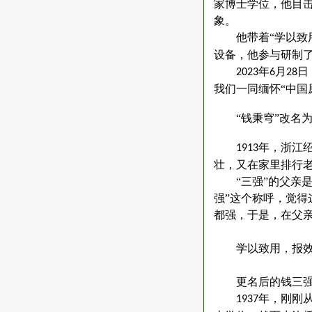
家博士学位，他目击
象。
他带着
“学以致
设备，他参与研制
年
月
日
2023
6
28
我们一同缅怀“中国
“钱秉穹”改名为
年，浙江
1913
壮，又在家里排行老
“三强”的父亲
强”这个称呼，觉
都强，于是，在父亲
学以致用，报
更名后的钱三
年，刚刚
1937