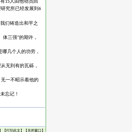
中有
人由他动员回
15
理研究所已经发展到
6
为我们铸造出和平之
、体三强”的期许，
是哪几个人的功劳，
理从无到有的瓦砾，
，无一不昭示着他的
从未忘记！
】【
打印此文
】【
关闭窗口
】