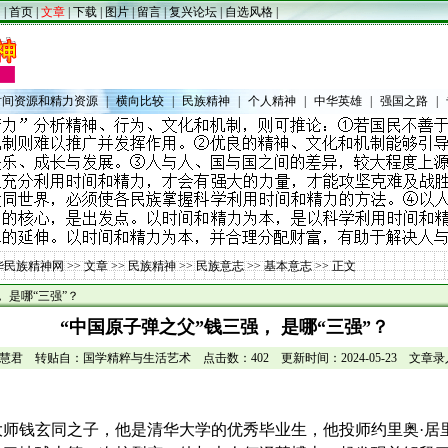
|
首页
|
文章
|
下载
|
图片
|
留言
|
复兴论坛
|
自选风格
|
时间资源和精力资源
|
横向比较
|
民族精神
|
个人精神
|
中华英雄
|
强国之路
|
华民族精神网
>>
文章
>>
民族精神
>>
民族意志
>>
基本意志
>> 正文
 是哪“三强”？
“中国原子弹之父”钱三强， 是哪“三强”？
慧君 转贴自：国学精粹与生活艺术 点击数：402 更新时间：2024-05-23 文章录入：
大师钱玄同之子，他是清华大学的优秀毕业生，他投师约里奥
·