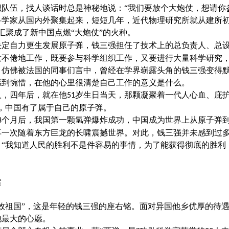
织队伍，找人谈话时总是神秘地说：
“我们要放个大炮仗，想请你
科学家从国内外聚集起来，短短几年，近代物理研究所就从建所
汇聚成了新中国点燃“大炮仗”的火种。
决定自力更生发展原子弹，钱三强担任了技术上的总负责人、总
孜不倦地工作，既要参与科学组织工作，又要进行大量科学研究
。仿佛被法国的同事们言中，曾经在学界崭露头角的钱三强变得
感到惋惜，在他的心里很清楚自己工作的意义是什么。
人，四年后，就在他
岁生日当天，那颗凝聚着一代人心血、庇护
51
，中国有了属于自己的原子弹。
个月后，我国第一颗氢弹爆炸成功，中国成为世界上从原子弹
8
再一次随着东方巨龙的长啸震撼世界。对此，钱三强并未感到过
：“我知道人民的胜利不是件容易的事情，为了能获得彻底的胜利
梁
报效祖国”，这是年轻的钱三强的座右铭。面对异国他乡优厚的待
他最大的心愿。