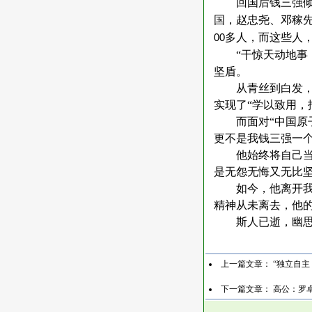
回国后钱三强
国，赵忠尧、邓稼
多人，而这些人
00
“干惊天动地
坚盾。
从青丝到白发
实现了“学以致用，
而面对
“中国
更不是我钱三强一个
他始终将自己
是无怨无悔又无比
如今，他离开
精神从未离去，他
斯人已逝，幽
上一篇文章：
“独立自
下一篇文章：
高公：罗卓