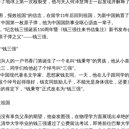
了地球上第一次核裂变，他与夫人何泽慧博士一起发现并解释了
用，报效祖国”的信念，在留学
年后回到祖国，为新中国购置
11
了中国第一枚原子弹，他为中国国防事业呕心沥血一辈子。
，“纪念钱三强诞辰
周年暨《钱三强往来书信集注》新书发布
110
原子弹之父”——钱三强。
“钱三强”
绍兴人的一户书香门第诞生了一个名叫“钱秉穹”的男孩，他从小
三，同学们给他起了个绰号叫“三强”。
是中国现代著名文学家、思想家钱玄同。一天，他在儿子跟同学的
得这个绰号起得很好，钱玄同鼓励儿子，不能光是身体强壮，还要
的肯定下，“钱秉穹”正式改名为“钱三强”。
效祖国
强没有辜负父亲的期望，他奋发图强，在物理学方面展现出卓绝
从清华大学毕业的钱三强通过了公费留法考试，即将前往巴黎大