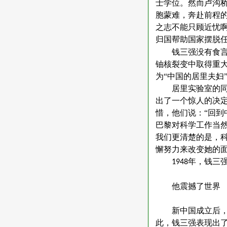
士学位。然而卢沟
胞蒙难，奔赴前程
之志不能只顾近忧啊
归国帮助国家摆脱
钱三强没有食
铀核裂变中取得重
为
“中国的居里夫妇
居里实验室的
出了一个惊人的决
惜，他们说：“回到
巴黎对科学工作当
我们更清楚的是，
懈努力来改变她的面
年，钱三
1948
他震撼了世界
新中国成立后
此，钱三强表现出