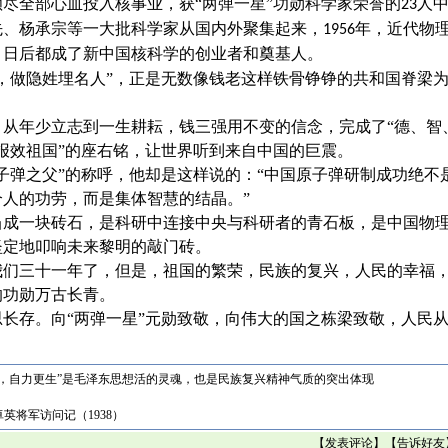
倾尽全部心血投入核事业，获
“两弹一星”功勋科学家荣誉的
人
23
先、杨承宗等一大批科学家从国内外聚集起来，
年，近代物
1956
，日后都成了新中国核科学的创业者和奠基人。
事，做隐姓埋名人”，正是无数像钱老这样铁骨铮铮的共和国脊梁
，从年少立志到一生耕耘，钱三强用不变的信念，完成了
“德、智
报效祖国”的座右铭，让世界听到来自中国的巨震。
原子弹之父”的称呼，他却是这样说的：“中国原子弹研制成功绝不
人的功劳，而是集体智慧的结晶。”
当成一块砖石，是科研中连接中央与科研者的青石板，是中国物
坚定地叩响未来黎明的敲门砖。
我们三十一年了，但是，祖国的繁荣，民族的复兴，人民的幸福
的功勋万古长青。
思长存。向
“两弹一星”元勋致敬，向伟大的国之栋梁致敬，人民
主，自力更生”是毛泽东思想活的灵魂，也是民族复兴精神气质的突出体现
英将军访问记（1938）
【
发表评论
】【
告诉好友