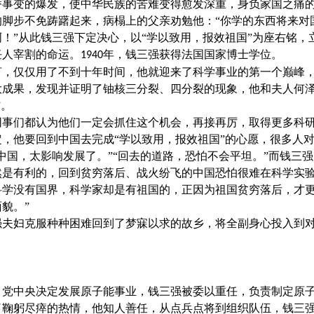
桥事变的爆发，使中华民族的苦难变得愈发深重，身负家国之痛
的脚步不免踌躇起来，病榻上的父亲劝勉他：“你学的东西将来对
！”从此钱三强下定决心，以“学以致用，报效祖国”为座右铭，
任人宰割的命运。
年，钱三强获得法国国家博士学位。
1940
言，仅仅用了不到十年时间，他就迎来了科学事业的第一个巅峰
大成果，发现并证明了铀核三分裂、四分裂的现象，他和夫人何
”。
同事们都认为他们一定会抓住这个机会，再接再厉，取得更多科
定，他要回到中国去完成
“学以致用，报效祖国”的心愿，很多人
中国，太影响发展了。”“回去的道路，恐怕不会平坦。”而钱三强
然是有利的，回到贫穷落后、战火纷飞的中国恐怕很难在科学实
科学没有国界，科学家却是有祖国的，正因为祖国贫穷落后，才
貌。”
强夫妇克服种种困难回到了梦寐以求的故乡，将全副身心投入到
，党中央决定发展原子能事业，钱三强被委以重任，负责制定原
了鞠躬尽瘁的热情，他知人善任，从点兵点将到组织队伍，钱三