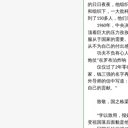
的日日夜夜，他组
和组织下，一大批
到了
多人，他们
150
年，中央
1960
顶着巨大的压力孜
服从于国家的需要
从不为自己的付出
功夫不负有心
炮仗”在罗布泊炸响
仅仅过了
年零
2
家，钱三强的名字
外导师的信中写道
自己的贡献。”
致敬，国之栋
“学以致用，
变祖国落后面貌是