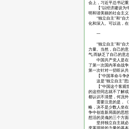
会上，习近平总书记重
【
“以经济建设为
明和谐美丽的社会主义
“独立自主”和“
化和深入。可以说，在
一
“独立自主”和“
力量。当然，自己的意
气
而缺乏了自己的意
;
中国共产党人是在
了第一次国内革命战争
第一次针对一切听从共
【
“中国革命斗争
这是
“独立自主”
【
“中国这个客观
的这些同志就不了解或
都认识不清楚，何况外
需要注意的是，《
略，决不是少数人坐在
争中创造新局面的思想
想活的灵魂的三个方面
坚持独立自主就必
变革现状的力量的基本