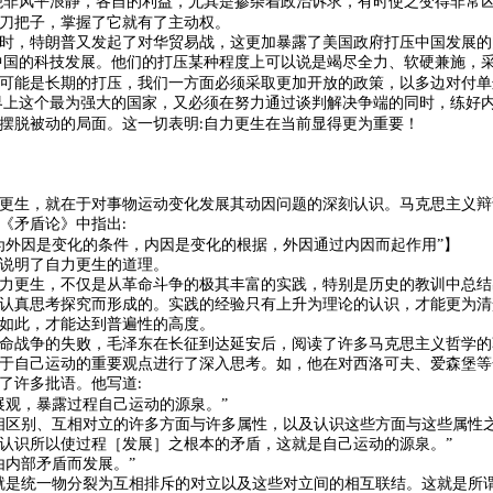
绝非风平浪静，各自的利益，尤其是掺杂着政治诉求，有时使之变得非常
刀把子，掌握了它就有了主动权。
时，特朗普又发起了对华贸易战，这更加暴露了美国政府打压中国发展的
中国的科技发展。他们的打压某种程度上可以说是竭尽全力、软硬兼施，
可能是长期的打压，我们一方面必须采取更加开放的政策，以多边对付单
界上这个最为强大的国家，又必须在努力通过谈判解决争端的同时，练好
摆脱被动的局面。这一切表明
自力更生在当前显得更为重要！
:
更生，就在于对事物运动变化发展其动因问题的深刻认识。马克思主义辩
《矛盾论》中指出
:
为外因是变化的条件，内因是变化的根据，外因通过内因而起作用”】
说明了自力更生的道理。
力更生，不仅是从革命斗争的极其丰富的实践，特别是历史的教训中总结
认真思考探究而形成的。实践的经验只有上升为理论的认识，才能更为清
如此，才能达到普遍性的高度。
命战争的失败，毛泽东在长征到达延安后，阅读了许多马克思主义哲学的
于自己运动的重要观点进行了深入思考。如，他在对西洛可夫、爱森堡等
了许多批语。他写道
:
展观，暴露过程自己运动的源泉。”
相区别、互相对立的许多方面与许多属性，以及认识这些方面与这些属性
认识所以使过程［发展］之根本的矛盾，这就是自己运动的源泉。”
由内部矛盾而发展。”
就是统一物分裂为互相排斥的对立以及这些对立间的相互联结。这就是所