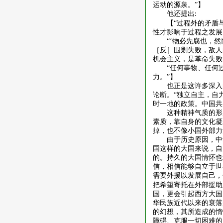
运动的源泉。”】
他还提出
:
【
“过程外的矛盾
性才影响于过程之发展
“‘物必先腐也，
［反］围剿失败，敌人
机会主义，是革命失败
“任何事物、任何
力。”】
也正是这许多深入
论断。
“独立自主，自
时一地的政策。中国共
这种精神气质的形
素质，靠自身的文化凝
掉，也不像小国外部力
由于历史原因，中
国这样的大国来说，自
的。持久的大国情怀也
信，相信能够自立于世
需要外援以发展自己，
把希望寄托在外部援助
国，更会引起西方大国
华民族近代以来的衰落
的幻想，其所造成的惰
障碍、克服一切困难的