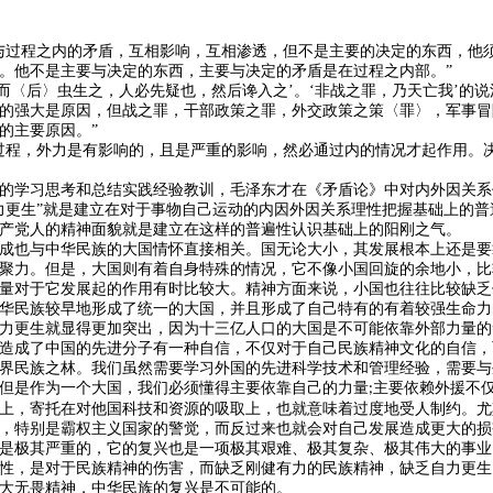
与过程之内的矛盾，互相影响，互相渗透，但不是主要的决定的东西，他
。他不是主要与决定的东西，主要与决定的矛盾是在过程之内部。”
然而〈后〉虫生之，人必先疑也，然后谗入之’。‘非战之罪，乃天亡我’的
的强大是原因，但战之罪，干部政策之罪，外交政策之策〈罪〉，军事冒
的主要原因。”
过程，外力是有影响的，且是严重的影响，然必通过内的情况才起作用。
的学习思考和总结实践经验教训，毛泽东才在《矛盾论》中对内外因关系
力更生”就是建立在对于事物自己运动的内因外因关系理性把握基础上的
产党人的精神面貌就是建立在这样的普遍性认识基础上的阳刚之气。
成也与中华民族的大国情怀直接相关。国无论大小，其发展根本上还是要
聚力。但是，大国则有着自身特殊的情况，它不像小国回旋的余地小，比
量对于它发展起的作用有时比较大。精神方面来说，小国也往往比较缺乏
华民族较早地形成了统一的大国，并且形成了自己特有的有着较强生命力
力更生就显得更加突出，因为十三亿人口的大国是不可能依靠外部力量的
造成了中国的先进分子有一种自信，不仅对于自己民族精神文化的自信，
界民族之林。我们虽然需要学习外国的先进科学技术和管理经验，需要与
但是作为一个大国，我们必须懂得主要依靠自己的力量
主要依赖外援不
;
上，寄托在对他国科技和资源的吸取上，也就意味着过度地受人制约。尤
，特别是霸权主义国家的警觉，而反过来也就会对自己发展造成更大的损
是极其严重的，它的复兴也是一项极其艰难、极其复杂、极其伟大的事业
性，是对于民族精神的伤害，而缺乏刚健有力的民族精神，缺乏自力更生
大无畏精神，中华民族的复兴是不可能的。