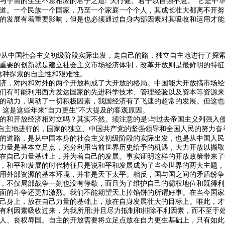
与宇宙的生生不息相应的君子之道
“天行健。君子以自强不息。”它是中
:
道。一个民族一个国家，乃至一个家庭一个个人，其成长壮大都离不开努
的发展有着重要影响，但是也必须通过自身内部因素对其吸收和运用才能
持从中国社会主义初级阶段实际出发，走自己的路，独立自主地进行了探
重要的创新就是建立社会主义市场经济体制，改革开放则是最鲜明的特征
这种探索的自主性和艰难性。
济，对内和对外的两个开放构成了大开放的格局。中国能大开放搞市场经
们有可能利用西方发达国家的先进科学技术、管理经验以及资本等资源来
的动力，调动了一切积极因素，我国经济有了飞速的超常的发展。但这也
。这是这些年来“自力更生”不大提及的客观原因。
的和开放经济相对立吗？其实不然。须注意的是
与过去帝国主义列强入
:
自主地进行的，国家的独立、中国共产党的坚强领导和全国人民的努力奋
的道路，是从中国本身的社会主义初级阶段的实际出发，也是从中国人民
力量是基本立足点，充分利用当前世界历史给予的机遇，大力开放以撷取
在自己力量基础上，并为着自己的发展。事实证明这样的开放政策带来了
，和平和发展的时代特征只是说和平和发展成为了当今世界的两大主题，
用外部资源的基本环境，并非是天下太平。相反，国与国之间的矛盾纷争
，不仅局部战争一刻也没有停歇，而且为了维护自己的霸权地位和既得利
面的斗争还更加激烈。我们不能期望天上掉馅饼的所谓好事。在当今国家
己身上，放在自己力量的基础上，放在自身发展壮大的目标上。唯此，才
有利因素吸收过来，为我所用
并且尽力抵制和排除不利因素，而不至于
;
人、丧权辱国。自主的开放需要将立足点放在自力更生基础上，只有如此