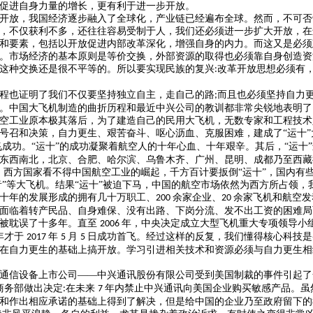
促进自身力量的增长，更有利于进一步开放。
开放，我国经济逐步融入了全球化，产业链已经遍布全球。然而，不可否
，不仅获利不多，还往往容易受制于人，我们还必须进一步扩大开放，在
和要素，包括以开放促进内部改革深化，增强自身的内力。而这又是必须
。市场经济的基本原则是等价交换，外部资源的取得也必须靠自身创造资
这种交换还是很不平等的。所以要实现民族的复兴
改革开放思想必须有
:
程也证明了我们不仅要坚持独立自主，走自己的路
而且也必须坚持自力
;
。中国大飞机制造的曲折历程和最近中兴公司的教训都非常尖锐地表明了
空工业原本极其落后，为了建造自己的民用大飞机，无数专家和工程技术
号召和决策，自力更生、艰苦奋斗、呕心沥血、克服困难，建成了
“运十
成功。“运十”的成功凝聚着航空人的十年心血、十年艰辛。其后，“运十
东西南北，北京、合肥、哈尔滨、乌鲁木齐、广州、昆明、成都乃至西藏
，西方国家看不得中国航空工业的崛起，千方百计要扳倒“运十”，国内有
波音”等大飞机。结果“运十”被迫下马，中国的航空市场依然为西方所占领
十年的发展形成的拥有几十万职工、
余家企业、
余家飞机和航空发
200
20
面临着转产民品、自身难保、没有出路、下岗分流、发不出工资的困难局
业被耽误了十多年。直至
年，中央决定成立大型飞机重大专项领导小
2006
年才于
年
月
日成功首飞。经过这样的反复，我们懂得核心科技是
2017
5
5
在自力更生的基础上搞开放。学习引进相关技术和资源必须与自力更生相
通信设备上市公司
——中兴通讯股份有限公司受到美国制裁的事件引起了
商务部做出决定
在未来
年内禁止中兴通讯向美国企业购买敏感产品。虽
:
7
和作出相应承诺的基础上得到了解决，但是给中国的企业乃至政府留下的