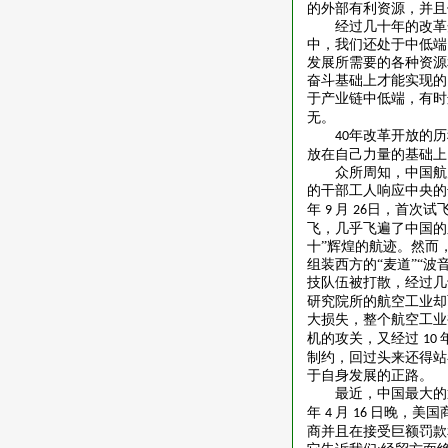
的外部有利资源，并且
经过几十年的改革
中，我们还处于中低端
发展所需要的各种资源
奋斗基础上才能实现的
于产业链中低端，有时
无。
年改革开放的历
40
放在自己力量的基础上
众所周知，中国航
的干部工人响应中央的
年
月
日，首次试飞
9
26
飞，几乎飞遍了中国的
十”辉煌的航迹。然而
组装西方的“麦道”“
技队伍被打散，经过几
研究院所的航空工业却
大损失，整个航空工
机的攻关，又经过
10
制约，回过头来还得站
于自身发展的正路。
最近，中国最大的
年
月
日晚，美国
4
16
商并且在接受巨额罚款