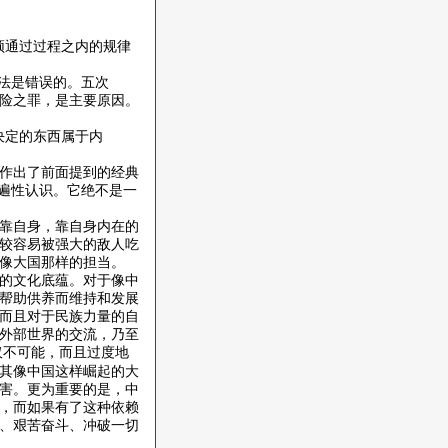
须通过过程之内的规律
说法是错误的。五次
险之罪，是主要原因。
决定的东西属于内
作出了前面提到的经典
普遍性认识。它绝不是一
靠自身，靠自身内在的
较容易被强大的敌人吃
像大国那样的担当。
的文化底蕴。对于像中
帮助供养而维持和发展
而且对于民族力量的自
外部世界的交流，乃至
仅不可能，而且过度地
其像中国这样崛起的大
害。更为重要的是，中
，而如果有了这种依赖
、艰苦奋斗、冲破一切