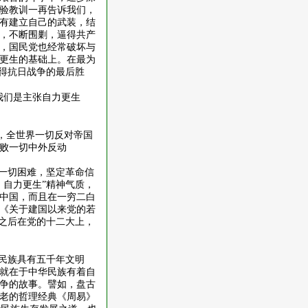
验教训一再告诉我们，
有建立自己的武装，结
，不断围剿，逼得共产
，国民党也经常破坏与
更生的基础上。在最为
取得抗日战争的最后胜
我们是主张自力更生
，全世界一切反对帝国
败一切中外反动
视一切困难，坚定革命信
、自力更生”精神气质，
中国，而且在一穷二白
《关于建国以来党的若
。之后在党的十二大上，
华民族具有五千年文明
就在于中华民族有着自
争的故事。譬如，盘古
老的哲理经典《周易》