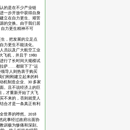
认的是在不少产业链
进一步开放中获得自身
建立在自力更生、艰苦
源的交换。由于我们居
，自力更生精神不可
更生，把发展的立足点
自力更生不能淡化。
人员以及广大航空工业
”大飞机，并且于
1980
”进行了长时间大规模试
拉萨……都留下了“运
些领导人则热衷于购买
，我们刚刚建立起来的科
动机制造企业、
多家
30
面。且不说经济上的巨
组，才重新开始了大飞
买不来的，否则就受人
结合才是一条真正有利
全世界的哗然。
2018
然此事经过政府出面协
教训极为惨痛和深刻。