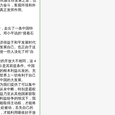
华民族生存发展之道，也
力奋斗，客观环境和外
真正发挥作用。
索，走出了一条中国特
。邓小平说的“摸着石
济得益于和平发展时代
发展自己。也正由于这
使一些人淡化了对
“自
侵的开放大不相同，这
4
斗是其前提条件。中国
的根本利益出发的。充
世界上一切有利于自己
中国的大发展。
为我们提供了可以集中
从未中断，特别是霸权
益乃至从其他国家获取
利益纷争的情况下，我
能取得主动权，才能将
处处被动，丢失自己的
，才能利用吸收好开放