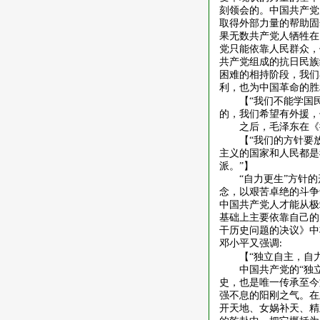
刻领会的。中国共产党
取得外部力量的帮助固
果无数共产党人牺牲在
党只能依靠人民群众，
共产党组成的抗日民族
困难的相持阶段，我们
利，也为中国革命的胜
【
“我们不能学国
的，我们希望有外援，
之后，毛泽东在《
【
“我们的方针要
主义的国家和人民都是
派。”】
“自力更生”方针
念，以艰苦卓绝的斗争
中国共产党人才能从极
基础上主要依靠自己的
干历史问题的决议》中
邓小平又强调
:
【
“独立自主，自
中国共产党的
“独
史，也是唯一传承至今
强不息的阳刚之气。在
开天地、女娲补天、精