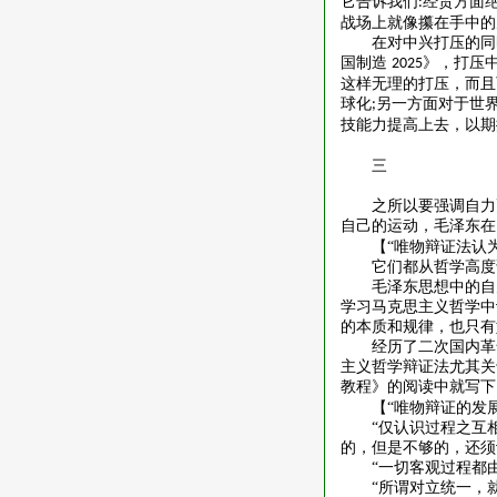
它告诉我们
经贸方面
:
战场上就像攥在手中的
在对中兴打压的同
国制造
》，打压
2025
这样无理的打压，而且
球化
另一方面对于世
;
技能力提高上去，以期
三
之所以要强调自力
自己的运动，毛泽东在
【
“唯物辩证法认
它们都从哲学高度
毛泽东思想中的自
学习马克思主义哲学中
的本质和规律，也只有
经历了二次国内革
主义哲学辩证法尤其关
教程》的阅读中就写下
【
“唯物辩证的发
“仅认识过程之互
的，但是不够的，还须
“一切客观过程都
“所谓对立统一，