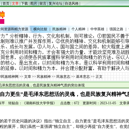
|
首页
|
文章
|
下载
|
图片
|
留言
|
复兴论坛
|
自选风格
|
时间资源和精力资源
|
横向比较
|
民族精神
|
个人精神
|
中华英雄
|
强国之路
|
华民族精神网
>>
文章
>>
民族精神
>>
民族意志
>>
基本意志
>> 正文
是毛泽东思想活的灵魂，也是民族复兴精神气质的突出体现
，自力更生”是毛泽东思想活的灵魂，也是民族复兴精神气
平 转贴自：《湖南科技大学学报》 点击数：672 更新时间：2023-11-05 文章录入
的若干历史问题的决议》指出
“独立自主，自力更生”是毛泽东思想活的
:
程的展开，我们虽然一直强调“独立自主”，却很少再提“自力更生”。在