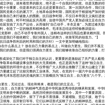
成立伊始，就有着世界的眼光，绝不是一个自我封闭的党。但是无数的经
然十分重要，但是基本的立足点还是要靠自己。第一次国共合作，我们没
国民党蒋介石的屠刀下。土地革命战争时期，国民党对于根据地严加封锁
依靠自己来打破敌人的围剿。抗日战争时期，不仅日本帝国主义疯狂进攻
统一战线，时不时搞起反共高潮，迫使中国共产党人更加必须立足在自力
在延安搞了大生产运动，从而做到
“自己动手，丰衣足食”，为渡过难关
利，创造了一定的物质和精神条件。毛泽东总结这些经验教训提出
:
民党那样，自己不动手专靠外国人，连棉布这样的日用品也要依赖外国。
但是我们不能依赖它，我们依靠自己的努力，依靠军民的创造力。”】
抗日战争胜利后的时局和我们的方针》一文中更加明确地指出
:
放在什么基点上？ 放在自己力量的基点上，叫做自力更生。我们并不孤立
我们的朋友。但是我们强调自力更生，我们能够依靠自己组织的力量，打
的形成深化了我们对于独立自主的认识，更重要的是激励起了共产党人藐
争取革命和建设事业胜利的大无畏精神。也正是因为有了这种“独立自主
端困苦的环境中走出来，不仅带领广大人民群众推翻了三座大山建立了新
力量建立起了比较完整的工业体系。为此，在党的十一届六中全会通过的
将毛泽东思想活的灵魂的第三方面概括为“独立自主，自力更生”八个字
力更生，无论过去、现在和将来，都是我们的立足点。”】
立自主，自力更生”的精神气质也是中华民族优秀传统的继承和发展。中
文明未曾中断的国家。虽然历经挫折但能发展至今，其中一个重要原因，
上古的中国神话中，留下了许多不畏强暴、不避艰险、坚忍不拔、敢于斗
卫填海、后羿射日等等。它们以神话形式反映了古人的精神状态。在最古