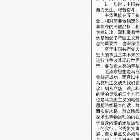
进一步说，中国共
自力更生、艰苦奋斗。
中华民族在五千多
业，相对需要较稳定的
和掠夺的民族品格，相
为着进攻。郑和带着世
倒是饱受了帝国主义野
息的重要性，也深深懂
至于中国共产党人
宏大的事业是等不来的
进行斗争改造现行世界
帝。要创造人类的幸福
毛泽东思想是马克
业获得成功，而且以中
马克思主义成为我们党
议》则从立场、观点和
的活的灵魂的三个方面
也是马克思主义的精髓
思想路线是本的话，群
而实事求是、群众路线
探求出事物运动的内在
于自身内部的矛盾运动
上的实行，它需要实事
展，而立足点又必须放
是认识，而是对于世界