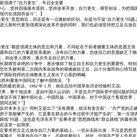
新强调了“自力更生”，号召全党要
中心，坚持四项基本原则，坚持改革开放，自力更生，艰苦创业，为把我
现代化强国而奋斗”。】
自力更生”意思相近，但还是有一点微妙的区别。在提与不提“自力更生”问
进入新时代更加强调深化改革开放的同时，我们也必须坚持把立足点放在
自力更生”都是强调主体的意志和力量，不同处在于前者侧重主体的意愿主
愿和自己的力量是联系着的，没有自己的力量，也使自己的意愿缺乏了物
志，则会受人摆布，逐步失去自己的力量。
长期艰苦卓绝的斗争中，逐步懂得了独立自主和自力更生的重要性。特别
悲壮失败和第二次国内革命战争的艰难曲折之后，以十分激昂的心情写就
产国际指挥的左倾教条主义发出了心底的呐喊
:
的胜利要靠中国同志了解中国情况。”】
思想的最初表达。
年
月，他在总结中国革命历史经验时又说
1962
1
:
世界，整个地说来，是由中国人认识的，不是在共产国际管中国问题的同
者说不很了解中国社会，中国民族，中国革命。对于中国这个客观世界，
国同志呢？”】
反对本本主义》同时又提出了
“没有调查，就没有发言权”，“共产党的正
房子里能够产生的，它是要在群众的斗争过程中才能产生的”，第一次强
路线”问题，这也是毛泽东关于“实事求是”思想路线和“群众路线”的最初
在这里一起萌芽。
定要求把立足点放在自己力量的基础上。一切从实际出发，不仅是思想意
落脚点，也要放在自己身上，不能依赖别人。对此，中国共产党人也是在