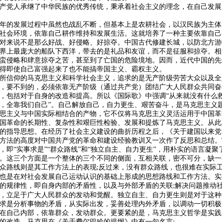
产党人承继了中华民族的优秀传统，秉承着社会主义的理念，在自己发展
年的发展过程中虽然也战乱不断，但基本上是农耕社会，以汉民族为主体
社会环境，依靠自己耕作维持和发展生活。这就培养了一种主要依靠自己
对来说不是那么好战、好侵略、好掠夺。中国古代修建长城，以防北方游
界上最庞大的船队下西洋，带去的是礼品和友谊，而不是征服和掠夺。相
蛮侵略和肆意掠夺之苦，甚至到了亡国的危险境地。因而，近代中国的先
得即使自己富强起来了也不能搞帝国主义、霸权主义。
所信仰的马克思主义和科学社会主义，追求的是无产阶级劳苦大众以及全
，要不到的，必须依靠无产阶级（通过共产党）团结广大人民群众共同奋
，包括对于自身的改造和提高。所以《国际歌》中强调
“从来就没有什么
，全靠我们自己”。自己解放自己，自力更生、艰苦奋斗，是马克思主义
思主义与中国实际相结合的产物，它不仅将马克思主义灵活运用于中国革
国革命的长期性、复杂性和艰巨性检验、发展和提炼了马克思主义。从此
的指导思想。在经历了社会主义建设的曲折历程之后，《关于建国以来党
方法的高度对中国共产党的革命和建设经验教训又一次作了反思和总结。
，即
“实事求是”“群众路线”和“独立自主、自力更生”，用朴实的语言凝
。这三个方面是一个整体的三个不同的侧面，互相关联，密不可分，缺一
众路线则是其工作方法上的表现
反过来，没有群众路线，也很难在实际
;
也是在对社会发展自己运动认识的基础上形成的思想路线和工作方法。实
的规律性，即自身内部的矛盾性，以及与外部矛盾的关联
解决问题推动
;
，立足于广大人民群众的发动和觉醒。独立自主、自力更生则是对于这种
求是分析事物的矛盾，从实际出发，妥善处理内外矛盾，以调动一切积极
在自己内部，依靠群众，发动群众。更要紧的是，马克思主义哲学是实践
的改造。马克思在《关于费尔巴哈的提纲》中有一句名言