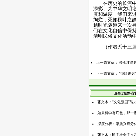
在历史的长河
添彩、为中华文明
度和温度，我们来
绚烂，死如秋叶之
越时光隧道来一次
们在文化自信中保
清明民俗文化活动中
（作者系十三
上一篇文章：
传承才是
下一篇文章：
“慎终追
最新5篇热点
张文木：“文化强国”能
如果科学有底色，那一
深度分析：家族兴衰分
张文木：民主社会主义