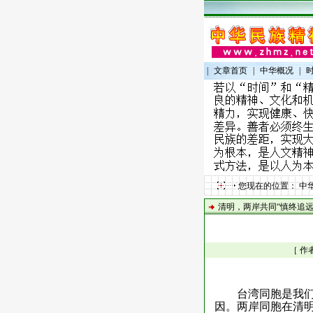
|
文章首页
|
中华概况
|
您现在的位置：
中
清明，两岸共同“慎终追远
［ 作
台湾同胞是我
因。两岸同胞在清