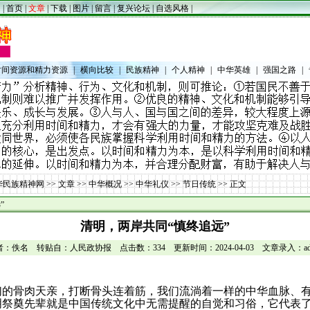
|
首页
|
文章
|
下载
|
图片
|
留言
|
复兴论坛
|
自选风格
|
时间资源和精力资源
|
横向比较
|
民族精神
|
个人精神
|
中华英雄
|
强国之路
|
华民族精神网
>>
文章
>>
中华概况
>>
中华礼仪
>>
节日传统
>> 正文
”
清明，两岸共同“慎终追远”
者：佚名 转贴自：人民政协报 点击数：334 更新时间：2024-04-03 文章录入：adm
们的骨肉天亲，打断骨头连着筋，我们流淌着一样的中华血脉、
明祭奠先辈就是中国传统文化中无需提醒的自觉和习俗，它代表