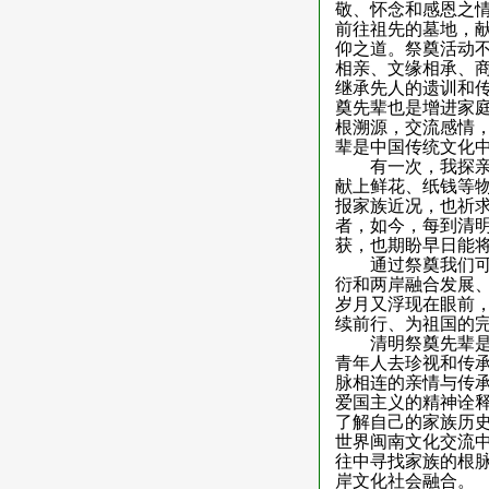
敬、怀念和感恩之
前往祖先的墓地，
仰之道。祭奠活动
相亲、文缘相承、
继承先人的遗训和
奠先辈也是增进家
根溯源，交流感情
辈是中国传统文化
有一次，我探
献上鲜花、纸钱等
报家族近况，也祈
者，如今，每到清
获，也期盼早日能
通过祭奠我们
衍和两岸融合发展
岁月又浮现在眼前
续前行、为祖国的
清明祭奠先辈
青年人去珍视和传
脉相连的亲情与传
爱国主义的精神诠
了解自己的家族历
世界闽南文化交流
往中寻找家族的根
岸文化社会融合。