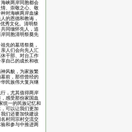
，海峡两岸同胞都会
之情、崇敬之心、敬
一种对海峡两岸血缘
先人的恩德和教诲，
的优秀文化。清明祭
，共同缅怀先人，追
两岸同胞清明祭奠先
台祖先的墓塔祭奠，
，亲人们会向先人汇
离休干部、对台工作
分享自己的成长和收
精神风貌，为家族繁
的墓前，那些曾经的
中华民族伟大复兴继
践行，尤其值得两岸
迹，感受那份家国血
家统一的民族记忆和
承，可以让我们更加
。我们还要加快建设
同名村同宗村交流交
体验和参与中推进两