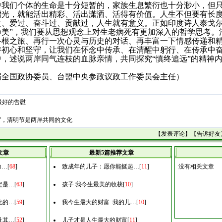
中我们个体的生命是十分短暂的，家族生息繁衍也十分渺小，但
增光，就能活出精彩、活出潇洒、活得有价值。人生不但要有长
过、爱过、奋斗过、贡献过，人生就有意义。正如印度诗人泰戈
静美”，我们要从思想观念上对生老病死有更加深入的哲学思考。
寻根之旅、再行一次心灵与历史的对话、再丰富一下情感传递和
持初心和坚守，让我们在怀念中传承、在清醒中躬行、在传承中
，述说两岸同气连枝的血脉亲情，共同探究“慎终追远”的精神
届全国政协委员、台盟中央参政议政工作委员会主任）
最好的告慰
远”，清明节是两岸共同的文化
【
发表评论
】【
告诉好友
文章
最新5篇推荐文章
力…
[
68
]
致成年的儿子：愿你能挺起…
[
11
]
没有相关文章
定是…
[
63
]
孩子 我今生最美的收获
[
10
]
化的…
[
59
]
我今生最大的财富 我的儿…
[
10
]
及其…
[
52
]
儿子才是人生最大的财富
[
11
]