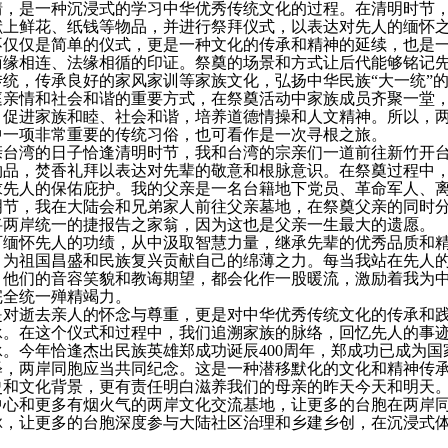
情，是一种沉浸式的学习中华优秀传统文化的过程。在清明时节
献上鲜花、纸钱等物品，并进行祭拜仪式，以表达对先人的缅怀
不仅仅是简单的仪式，更是一种文化的传承和精神的延续，也是
商缘相连、法缘相循的印证。祭奠的场景和方式让后代能够铭记
传统，传承良好的家风家训等家族文化，弘扬中华民族
“大一统”
庭亲情和社会和谐的重要方式，在祭奠活动中家族成员齐聚一堂
，促进家族和睦、社会和谐，培养道德情操和人文精神。所以，
中一项非常重要的传统习俗，也可看作是一次寻根之旅。
亲台湾的日子恰逢清明时节，我和台湾的宗亲们一道前往新竹开
物品，焚香礼拜以表达对先辈的敬意和根脉意识。在祭奠过程中
求先人的保佑庇护。我的父亲是一名台籍地下党员、革命军人、
明节，我在大陆会和兄弟家人前往父亲墓地，在祭奠父亲的同时
将两岸统一的捷报告之家翁，因为这也是父亲一生最大的遗愿。
可缅怀先人的功绩，从中汲取智慧力量，继承先辈的优秀品质和
、为祖国昌盛和民族复兴贡献自己的绵薄之力。每当我站在先人
，他们的音容笑貌和教诲期望，都会化作一股暖流，激励着我为
完全统一殚精竭力。
是对逝去亲人的怀念与尊重，更是对中华优秀传统文化的传承和
承。在这个仪式和过程中，我们追溯家族的脉络，回忆先人的事
承。今年恰逢杰出民族英雄郑成功诞辰
400
周年，郑成功已成为国
释，两岸同胞应当共同纪念。这是一种潜移默化的文化和精神传
史和文化背景，更有责任明白滋养我们的母亲的昨天今天和明天
中心和更多有烟火气的两岸文化交流基地，让更多的台胞在两岸
脉，让更多的台胞深度参与大陆社区治理和乡建乡创，在沉浸式