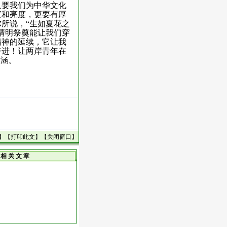
只要我们为中华文化
度和亮度，更要有厚
尔所说，
“生如夏花之
清明祭奠能让我们穿
精神的延续，它让我
奋进！让两岸青年在
内涵。
】【
打印此文
】【
关闭窗口
】
相 关 文 章