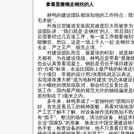
拿着显微镜走钢丝的人
林鸣的建设团队都深知他的工作特点：既“严”又
毛求疵”。
外海沉管隧道安装因其难度巨大而被誉为“
设团队讲：“我们就是‘走钢丝’的人，而且我
后需要经过几百道工序，每一道工序都要做到
能懈怠。所以，这是一场上千人一起‘走钢丝
去走，严之又严、细无止境。”
对建设团队而言，最紧张的时刻，就是林鸣
天都有。为在建设现场，林鸣总是带着“显微
也会认真查看混凝土、钢筋是否合乎项目建设
的“合格”标准，永远比国际上最严格的标准
个小项目，常规的设计用
2
张图纸就足以表达
实现港珠澳大桥“成为地标性建筑”的总体建
大小螺栓的增加或取消，都会经过反复比选、
筑工作，国内最严格的规范允许的轴线偏差是
差控制在了
3
毫米之内。
多年来，林鸣养成了一套独特的“望闻问切
好，首先是看员工的精神面貌，再看对场地清
产工艺了解不了解、对设备操作流程熟知不熟
有“面子”。整洁的场地，清洁的设备，精益
企业“国家队”的形象、焕发出中国交通建设
色手套，检查设备的时候，他不只查看日常保
确保设备的维护效果“名副其实”。他的“显微