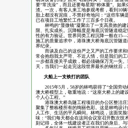
要“常洗澡”，而且还要每星期“称体重”。如
渣。一次，有客人来工地参观考察，看到
10
辆
胎上都没有泥痕，不禁好奇地问：“这些车辆
已在项目工地繁忙工作了三百多个日夜。
林鸣的“显微镜”凝聚出了一支高质效的建设
限、扎实成长。沉降幅度是海底沉管隧道稳定
性的有力验证。世界同类工程沉降一般在
15
—
施工的质量追求中，港珠澳大桥海底沉管隧道
界纪录。
而谈及自己的这份严之又严的工作要求和细
常会抱怨我太严苛、不近人情，但是我们的工
一步都直接关乎成败，都必须确保万无一失。
天，当我们一起走完这段世界最长的钢丝后，
大船上一支铁打的团队
2015
年
5
月，
58
岁的林鸣获得了“全国劳动
澳大桥模型上，敬重地说：“这座大桥上的建
个人心工程。”
港珠澳大桥岛隧工程项目的办公区整洁庄重
聚集了整栋楼所有的绚丽色彩。这是林鸣设计
人工作、生活的平凡瞬间。林鸣说，这面笑脸
味：“我们每天都会在这间会议室召开数次技
刻记得，全体一线建设者正在我们的身后、与