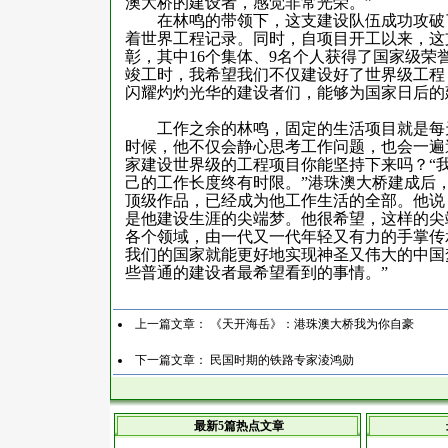
澳大桥的建设者，感觉非常光荣。”
在林鸣的带领下，这支建设队伍成功攻破了
着世界工程记录。同时，自项目开工以来，这
彰，其中
16
个集体、
9
名个人获得了国家级荣
竣工时，我希望我们不仅建设好了世界级工程
闪耀灼灼光华的建设者们，能够为国家日后的
工作之余的林鸣，固定的生活项目就是每
时候，他不仅会静心思考工作问题，也会一遍
家建设世界级的工程项目你能坚持下来吗？“
己的工作长度终有时限。”港珠澳大桥建成后
顶级作品，已经成为他工作生活的全部。他说
是他建设生涯的尖端梦。他很希望，这样的尖
各个领域，由一代又一代年轻又有力的手掌传
我们的国家就能更好地实现神圣又伟大的中国
些普通的建设者最希望看到的事情。”
上一篇文章：
《天开海岳》：港珠澳大桥我为你自豪
下一篇文章：
民国时期的铁路专家淩鸿勋
最新5篇热点文章