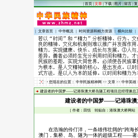
|
首页
|
文章
|
下载
|
图片
|
留言
|
复
|
文章首页
|
中华概况
|
时间资源和精力资源
|
横向比较
|
您现在的位置：
中华民族精神网
>>
文章
>>
中华英雄
建设者的中国梦——记港珠澳大桥岛隧工程项目总经理兼总
建设者的中国梦——记港珠澳
［ 作者：田恬 转贴自：港珠澳大桥网站 点击数
在浩瀚的伶仃洋，一条雄伟壮阔的“跨海长
澳门，集桥、岛、隧为一体的超级工程——著