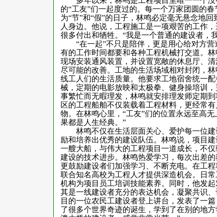
多年以来，林鸣是工程项目里唯一一个没有
的“工友”们一起度过的。每一个万家团圆的
为“节”和“假”的日子，林鸣必定毫无悬念地回
人身边。他说，工程施工是一项艰苦的工作，
很多付出和牺牲。“我是一个普通的建设者，
“在一起”不只是陪伴，更是用心给对方营
有的工作时间都要和各种工程机械打交道。林
现场安装通风装置，并设置宽敞的休息厅、清
尽可能的改善。工地的生活场域相对封闭，林
线工人们的生活质量。他要求工地宿舍统一配
械，定期的电影放映和太极拳、健身操培训，
事繁忙而无暇理发，林鸣就安排理发师定期到
区的工程船舶不仅装载着工程材料，更经常有
物。在林鸣心里，“工友”们的位置永远至高
果都是人生经典。”
林鸣不仅在生活层面关心、爱护每一位建设
励和培养出优秀的建设队伍。林鸣说，项目建
一艘大船，与伟大的工程项目一道成长，不仅
建设的技术进步。林鸣热爱学习，每次出差的
更鼓励建设者们加强学习、不断充电。在工程
联合知名高校为工程人才提供深造机会。日常
机构为项目员工培训技能素养。同时，他发起
其是一线建设者充分的表达机会，凝聚共识、
目的一位农民工建设者登上讲台，发表了一篇
了很多个世界奇迹的诞生，学到了在别的地方