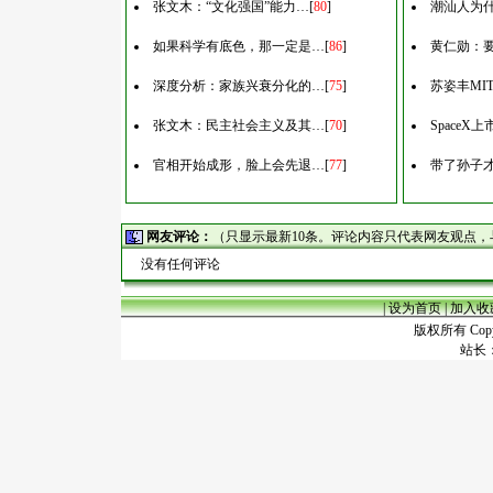
张文木：“文化强国”能力…
[
80
]
潮汕人为什
如果科学有底色，那一定是…
[
86
]
黄仁勋：
深度分析：家族兴衰分化的…
[
75
]
苏姿丰MI
张文木：民主社会主义及其…
[
70
]
Space
官相开始成形，脸上会先退…
[
77
]
带了孙子
网友评论：
（只显示最新10条。评论内容只代表网友观点
没有任何评论
|
设为首页
|
加入收
版权所有 Copyr
站长：谢昭