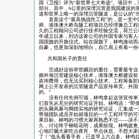
国《卫报》评为“新世界七大奇迹”。项目中
部分。其中，
6
公里的深埋沉管是我国建设的
道和世界上唯一的深埋沉管隧道，是公认的“
直面这个“最具挑战性工程”的，是一支中
师、港珠澳大桥岛隧工程项目总经理兼总工程
久的工程顾问公司进行技术经验交流，荷兰公
年成立以来，到访这家公司的外国专家与客人
国国旗的升旗仪式。站在国旗下，林鸣激动而
自豪，也更加深刻地明白，自己肩上有着一份
共和国长子的责任
完成好这份举世瞩目的重任，需要最专业、
握外海沉管建设核心技术，港珠澳大桥建设前
咨询费用，也无法买到核心技术。工程筹备阶
网上公开发表的沉管隧道产品宣传单页。外国
的。”
没有任何先例可循，林鸣拿起这张宣传单页
们首先从充分的研究论证开始。林鸣说：“即
的头脑风暴与脚踏实地的研究论证，汇集成一
带领团队成员开始就项目的一个工程环节的可
果目标。林鸣的习惯大家再熟悉不过——决不
久，讨论终于柳暗花明，成果纷现。林鸣疲惫
心地叮嘱大家吃点夜宵、早点休息。不想大家
了！”低头看看手表，已是早上六点多。林鸣