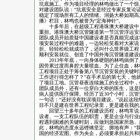
坑底施工。作为项目经理的林鸣做出了一个惊
对建设团队说：“坑底安全是经过专家反复论
稳定了现场所有工人的情绪。润扬大桥如期高
播》栏目，林鸣也被誉为“定海神针”。
十多年后，在超级工程港珠澳大桥建设中，
重担。港珠澳大桥沉管隧道第一节沉管浮运安
团队成员开始质疑中国建设者是否真能完成这
项安装过程中的难题，一边轻松笑着对大家说
折。轻轻松松就成功了，还叫什么世界级工程
顺利安装就位、创造了中国外海沉管隧道建设
2013
年年底，一向身体硬朗的林鸣病倒了
因劳累过度而鼻腔大量喷血。为了止住血，林
工程项目正处于筹备第八节沉管安装的关键时
工作进行得怎样了？”在手术后的第七天，他
了项目工地。沉管昼夜连续施工的全过程中，
团队成员外，还有一位穿白大褂的医生，这是医
病人提供医疗保障。经历了近
30
个小时，沉管
一句话：“还好没有耽误项目建设。”说起这
目不只是建在世界工程纪录里，更是建在我的
回望三十多年的工程建设历程，林鸣常说，
设者、一支工程队伍的职责，更是企业与行业
程遇到困难的关键时刻，应做到急国家所急、
此，林鸣的态度永远铿锵坚定、掷地有声：“
国的经济宏图。作为央企，必须要承担起共和