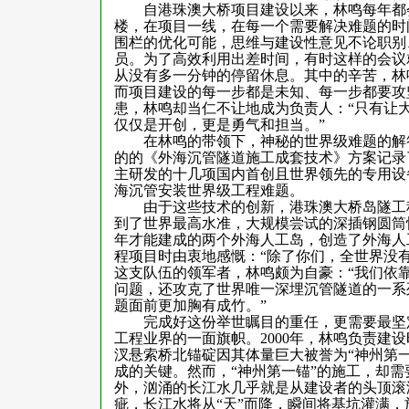
自港珠澳大桥项目建设以来，林鸣每年都会
楼，在项目一线，在每一个需要解决难题的时
围栏的优化可能，思维与建设性意见不论职别
员。为了高效利用出差时间，有时这样的会议
从没有多一分钟的停留休息。其中的辛苦，林
而项目建设的每一步都是未知、每一步都要攻
患，林鸣却当仁不让地成为负责人：“只有让
仅仅是开创，更是勇气和担当。”
在林鸣的带领下，神秘的世界级难题的解答
的的《外海沉管隧道施工成套技术》方案记录
主研发的十几项国内首创且世界领先的专用设
海沉管安装世界级工程难题。
由于这些技术的创新，港珠澳大桥岛隧工程
到了世界最高水准，大规模尝试的深插钢圆筒
年才能建成的两个外海人工岛，创造了外海人
程项目时由衷地感慨：“除了你们，全世界没
这支队伍的领军者，林鸣颇为自豪：“我们依
问题，还攻克了世界唯一深埋沉管隧道的一系
题面前更加胸有成竹。”
完成好这份举世瞩目的重任，更需要最坚定
工程业界的一面旗帜。
2000
年，林鸣负责建设
汊悬索桥北锚碇因其体量巨大被誉为“神州第
成的关键。然而，“神州第一锚”的施工，却
外，汹涌的长江水几乎就是从建设者的头顶滚
疵，长江水将从“天”而降，瞬间将基坑灌满