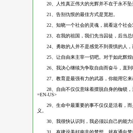
20
、人性真正伟大的光辉并不在于永不坠
21
、告别仇恨的最佳方式是宽恕。
22
、知晓一个社会的灵魂，就看这个社会
23
、在我的祖国，我们先当囚徒，后当总
24
、勇敢的人并不是感觉不到畏惧的人，
25
、让自由来主宰一切吧。对于如此辉煌
26
、我决心继续为争取自由而奋斗，直到
27
、教育是最强有力的武器，你能用它来
28
、自由不仅仅意味着摆脱自身的枷锁，还意
=EN-US>
29
、生命中最重要的事不仅仅是活着，而
义。
30
、我很快认识到，我必须以自己的能力
31
、有建设美好南非的梦想，就有通向梦