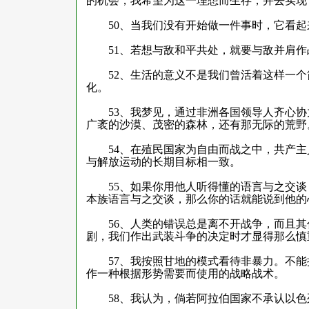
的机会，我希望为这一理想而生存，并去实现
50
、当我们没有开始做一件事时，它看起
51
、若想与敌和平共处，就要与敌并肩作
52
、生活的意义不是我们曾活着这样一个
化。
53
、我梦见，通过非洲各国领导人齐心协
广袤的沙漠、茂密的森林，还有那无际的荒野
54
、在殖民国家为自由而战之中，共产主
与解放运动的长期目标相一致。
55
、如果你用他人听得懂的语言与之交谈
本族语言与之交谈，那么你的话就能说到他的
56
、人类的错误总是离不开战争，而且其
剧，我们作出武装斗争的决定时才显得那么慎
57
、我按照甘地的模式看待非暴力。不能
作一种根据形势需要而使用的战略战术。
58
、我认为，倘若阿拉伯国家不承认以色