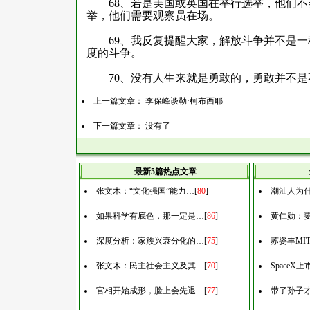
68
、若是美国或英国在举行选举，他们不
举，他们需要观察员在场。
69
、我反复提醒大家，解放斗争并不是一
度的斗争。
70
、没有人生来就是勇敢的，勇敢并不是
上一篇文章：
李保峰谈勒·柯布西耶
下一篇文章： 没有了
最新5篇热点文章
张文木：“文化强国”能力…
[
80
]
潮汕人为什
如果科学有底色，那一定是…
[
86
]
黄仁勋：
深度分析：家族兴衰分化的…
[
75
]
苏姿丰MI
张文木：民主社会主义及其…
[
70
]
Space
官相开始成形，脸上会先退…
[
77
]
带了孙子