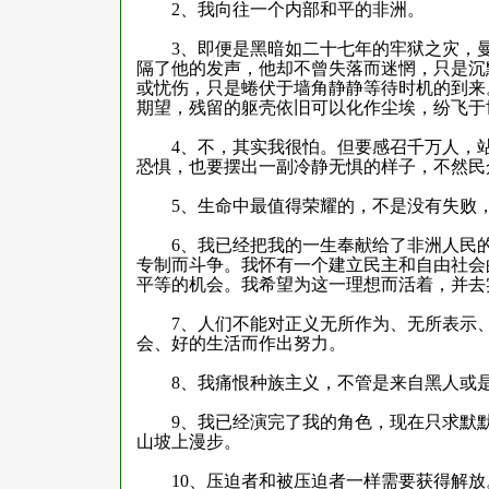
2
、我向往一个内部和平的非洲。
3
、即便是黑暗如二十七年的牢狱之灾，
隔了他的发声，他却不曾失落而迷惘，只是沉
或忧伤，只是蜷伏于墙角静静等待时机的到来
期望，残留的躯壳依旧可以化作尘埃，纷飞于
4
、不，其实我很怕。但要感召千万人，
恐惧，也要摆出一副冷静无惧的样子，不然民
5
、生命中最值得荣耀的，不是没有失败
6
、我已经把我的一生奉献给了非洲人民
专制而斗争。我怀有一个建立民主和自由社会
平等的机会。我希望为这一理想而活着，并去
7
、人们不能对正义无所作为、无所表示
会、好的生活而作出努力。
8
、我痛恨种族主义，不管是来自黑人或
9
、我已经演完了我的角色，现在只求默
山坡上漫步。
10
、压迫者和被压迫者一样需要获得解放