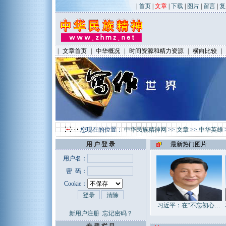
|
首页
|
文章
|
下载
|
图片
|
留言
|
复
|
文章首页
|
中华概况
|
时间资源和精力资源
|
横向比较
|
您现在的位置：
中华民族精神网
>>
文章
>>
中华英雄
用 户 登 录
最新热门图片
用户名：
密 码：
Cookie：
习近平：在“不忘初心…
新用户注册
忘记密码？