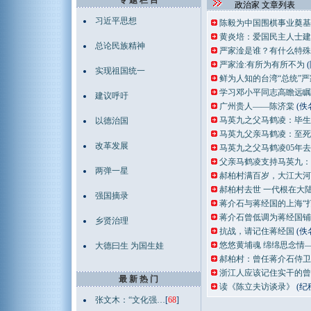
专 题 栏 目
政治家 文章列表
习近平思想
陈毅为中国围棋事业奠基
黄炎培：爱国民主人士建
总论民族精神
严家淦是谁？有什么特殊
严家淦:有所为有所不为
实现祖国统一
鲜为人知的台湾“总统”严
学习邓小平同志高瞻远瞩
建议呼吁
广州贵人——陈济棠
(佚
马英九之父马鹤凌：毕生
以德治国
马英九父亲马鹤凌：至死
改革发展
马英九之父马鹤凌05年
父亲马鹤凌支持马英九：
两弹一星
郝柏村满百岁，大江大河
郝柏村去世 一代根在大
强国摘录
蒋介石与蒋经国的上海“打
蒋介石曾低调为蒋经国铺
乡贤治理
抗战，请记住蒋经国
(佚
悠悠黄埔魂 绵绵思念情
大德曰生 为国生娃
郝柏村：曾任蒋介石侍卫
浙江人应该记住实干的曾
最 新 热 门
读《陈立夫访谈录》
(纪
张文木：“文化强…
[
68
]