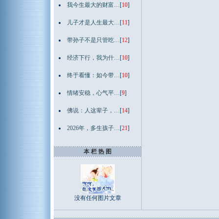
我今生最大的财富…
[
10
]
儿子才是人生最大…
[
11
]
带孙子不是只管吃…
[
12
]
经济下行，我为什…
[
10
]
终于看懂：如今带…
[
10
]
情绪安稳，心气平…
[
9
]
佛说：人这辈子，…
[
14
]
2026年，多生孩子…
[
21
]
本 栏 热 图
没有任何图片文章