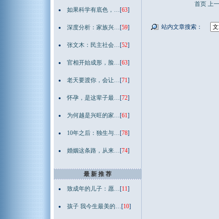
首页
上
如果科学有底色，…
[
63
]
站内文章搜索：
深度分析：家族兴…
[
59
]
张文木：民主社会…
[
52
]
官相开始成形，脸…
[
63
]
老天要渡你，会让…
[
71
]
怀孕，是这辈子最…
[
72
]
为何越是兴旺的家…
[
61
]
10年之后：独生与…
[
78
]
婚姻这条路，从来…
[
74
]
最 新 推 荐
致成年的儿子：愿…
[
11
]
孩子 我今生最美的…
[
10
]