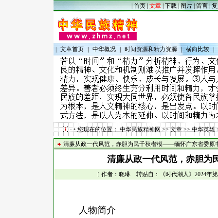
|
首页
|
文章
|
下载
|
图片
|
留言
|
复
|
文章首页
|
中华概况
|
时间资源和精力资源
|
横向比较
|
您现在的位置：
中华民族精神网
>>
文章
>>
中华英雄
清廉从政一代风范，赤胆为民千秋楷模——缅怀广东省委原
清廉从政一代风范，赤胆为
［ 作者：晓琳 转贴自：《时代潮人》2024年第2期 
人物简介