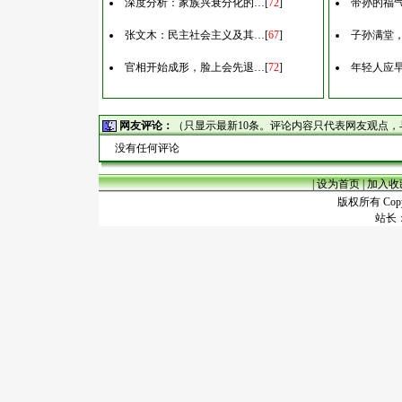
深度分析：家族兴衰分化的…
[
72
]
带孙的福
张文木：民主社会主义及其…
[
67
]
子孙满堂
官相开始成形，脸上会先退…
[
72
]
年轻人应
网友评论：
（只显示最新10条。评论内容只代表网友观点
没有任何评论
|
设为首页
|
加入收
版权所有 Copyr
站长：谢昭