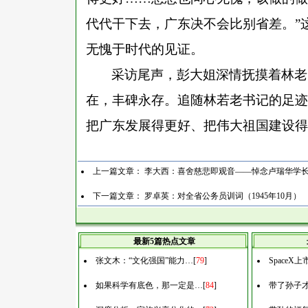
代代干下去，广东决不会比别省差。”
无愧于时代的见证。
采访尾声，彭大姐深情抚摸着林老
在，丰碑永存。追随林若老书记的足迹
把广东发展得更好、把伟大祖国建设得
上一篇文章：
李大西：喜舍慈悲即观音——悼念卢瑞华学
下一篇文章：
罗卓英：对全省公务员训词（1945年10月）
最新5篇热点文章
张文木：“文化强国”能力…
[
79
]
Space
如果科学有底色，那一定是…
[
84
]
带了孙子