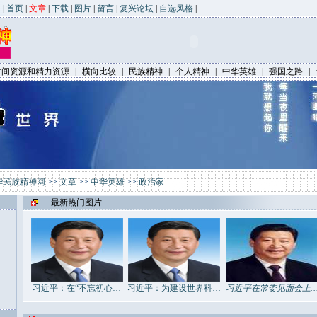
|
首页
|
文章
|
下载
|
图片
|
留言
|
复兴论坛
|
自选风格
|
时间资源和精力资源
|
横向比较
|
民族精神
|
个人精神
|
中华英雄
|
强国之路
|
华民族精神网
>>
文章
>>
中华英雄
>>
政治家
最新热门图片
习近平：在“不忘初心…
习近平：为建设世界科…
习近平在常委见面会上