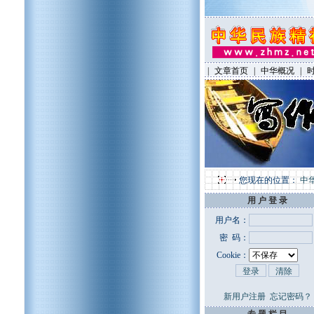
|
文章首页
|
中华概况
|
您现在的位置：
中
用 户 登 录
用户名：
密 码：
Cookie：
新用户注册
忘记密码？