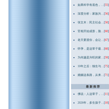
如果科学有底色，…
[
55
]
深度分析：家族兴…
[
56
]
张文木：民主社会…
[
50
]
官相开始成形，脸…
[
60
]
老天要渡你，会让…
[
67
]
怀孕，是这辈子最…
[
68
]
为何越是兴旺的家…
[
59
]
10年之后：独生与…
[
75
]
婚姻这条路，从来…
[
71
]
最 新 推 荐
佛说：人这辈子，…
[
11
]
2026年，多生孩子…
[
10
]