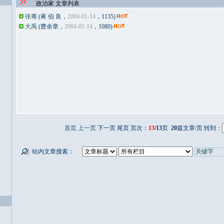
政治家 文章列表
张骞
(蒋 伯 良，
2004-01-14
，1135)
大禹
(曹余章，
2004-01-14
，1080)
首页
上一页
下一页 尾页 页次：
13
/13
页
20
篇文章/页 转到：
站内文章搜索：