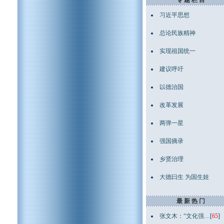
专 题 栏 目
习近平思想
总论民族精神
实现祖国统一
建议呼吁
以德治国
改革发展
两弹一星
强国摘录
乡贤治理
大德曰生 为国生娃
最 新 热 门
张文木：“文化强…
[
65
]