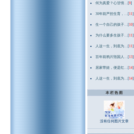
何为真爱？心甘情…
[
9
]
30年前严控生育，…
[
11
]
生一个自己的孩子…
[
10
]
为什么要多生孩子…
[
11
]
人这一生，到底为…
[
11
]
百年前鸦片毁国人…
[
13
]
居家带娃，便是红…
[
14
]
人这一生，到底为…
[
14
]
本 栏 热 图
没有任何图片文章