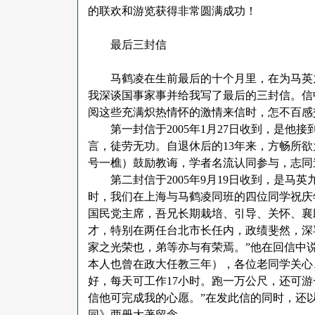
的联欢和游览获得非常圆满成功！
最后三封信
马鹤凌在生前最后的十个月里，在为马英
我深谈国事家事并给我写了最后的三封信。信
阅这些充满炽热情怀的激情来信时，怎不百感
第一封信于
2005年1月27日收到，是
言，徒劳无功。自退休后的13年来，方畅所
号一樵）鼓励教诲，学者名流认同参与，志同
第二封信于
2005年9月19日收到，是
时，我们在上海与马鹤凌同班的四位同学祝庆
国民党主席，吾兄长期栽培、引导、关怀、襄
才，特别在两任台北市长任内，政绩斐然，深
家之光荣也，弟等亦与有荣焉。”他在回信中
本人也曾在政大任教三年），各位老同学关心
好，每天可工作17小时。跑一万公尺，还可
信他可完成我的心愿。”在发此信的同时，还
同》两册大著留念。