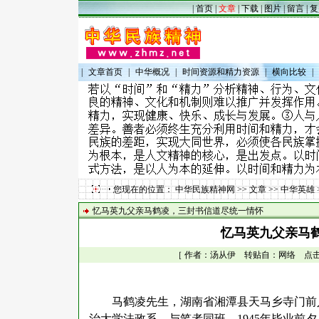
|
首页
|
文章
|
下载
|
图片
|
留言
|
复
|
文章首页
|
中华概况
|
时间资源和精力资源
|
横向比较
|
您现在的位置：
中华民族精神网
>>
文章
>>
中华英雄
忆马英九父亲马鹤凌，三封书信道尽统一情怀
忆马英九父亲马
［ 作者：汤从伊 转贴自：网络 点击数：3
马鹤凌先生，湖南省湘潭县天马乡寺门前
治大学法政系，与笔者同班。1945年毕业前