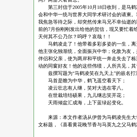
第三封信于
2005年10月18日收到，
会和中华一统与世界大同学术研讨会的请柬。
我焦急等待之际，却突然传来马兄不幸仙逝的
前的7月份刚刚发出给他的贺信，现又要忙着
天何其不公乃尔？呜呼？哀哉！！
马鹤凌走了！他带着多彩多姿的一生，离
他主张化独渐统，全面振兴中华；化敌为友，
伴侣和父亲，使为两岸和平统一奔走失去了栋
动的同窗好友！他的这些伟绩，人所共见，其
兹撰写题为
“马鹤凌笑在九天上”的嵌名
马首是瞻为中华，鹤飞遥空看天下；
凌云壮志有人继，笑对大选在零八。
在世栽培结硕果，九儿继志笑开花；
天雨倾盆汇成海，上下蓝绿起变化。
来源：本文作者汤从伊曾为马鹤凌先生大
文标题，《喜看黄花晚节香与马英九之父马鹤