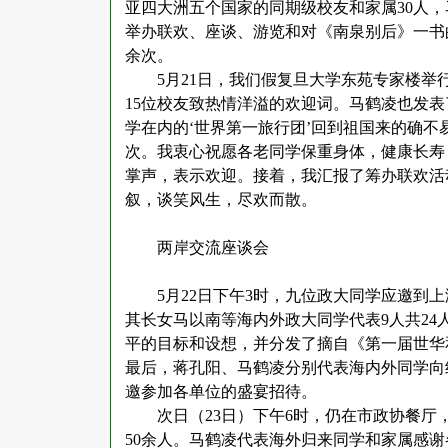
亚四大洲五个国家的同期级校友和家属30人，
举办联欢、座谈、游览和对《南泉别后》一书
余次。
5月21日，我们假复旦大学东苑专家楼
15位校友致热情洋溢的欢迎词。马鹤凌也发
学在内的‘世界第一旅行团’回到祖国来的确
次。我衷心祝愿各老同学保重身体，健康长寿
掌声，表示欢迎。接着，我汇报了筹办联欢活
叙，谈笑风生，尽欢而散。
两岸交流座谈会
5月22日下午3时，九位政大同学应邀到
其长女马以南等海内外政大同学代表9人共2
平的目标和设想，并分发了摘自《第一届世华
最后，蒋孔阳、马鹤凌分别代表海内外同学向
邀参加各单位的盛宴招待。
次日（
23日）下午6时，仍在市政协餐
50余人。马鹤凌代表海外归来同学和家属感