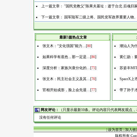
上一篇文章：
"国民党教父"陈果夫墓址：逝于台北 后魂归
下一篇文章：
国军陆军二级上将、国民党军政界重要人物
最新5篇热点文章
张文木：“文化强国”能力…
[
80
]
潮汕人为什
如果科学有底色，那一定是…
[
86
]
黄仁勋：
深度分析：家族兴衰分化的…
[
75
]
苏姿丰MI
张文木：民主社会主义及其…
[
70
]
Space
官相开始成形，脸上会先退…
[
77
]
带了孙子
网友评论：
（只显示最新10条。评论内容只代表网友观点
没有任何评论
|
设为首页
|
加入收
版权所有 Copyr