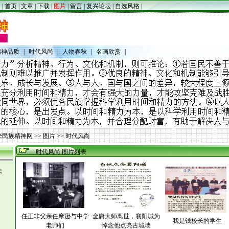
|
首页
|
文章
|
下载
|
图片
|
留言
|
复兴论坛
|
自选风格
|
精神品质
|
时代风尚
|
人物春秋
|
名画欣赏
|
华民族精神网
>>
图片
>>
时代风尚
时代风尚 图片列表
法
任正非父亲任摩逊与中学
金庸大师离世，襄阳城为
我是钱校长的学生
老师们
悼念他点亮古城墙