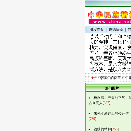
|
图片首页
|
道德情操
|
您现在的位置：
中
热门图片
杨永清：养天地正气，
古今完人[
387
]
朱光亚墓碑上的公开信
[
789
]
钱骥的精神[
753
]