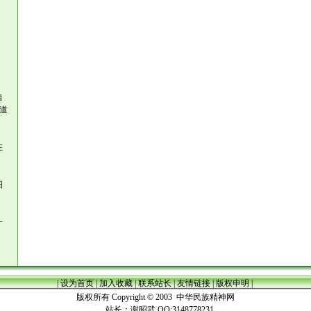
自
道
在
阳
一
|
设为首页
|
加入收藏
|
联系站长
|
友情链接
|
版权申明
|
版权所有 Copyright © 2003
中华民族精神网
站长：谢昭武 QQ:3148778231