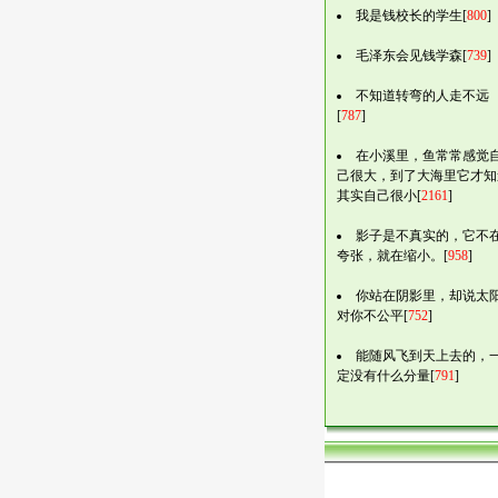
我是钱校长的学生[
800
]
毛泽东会见钱学森[
739
]
不知道转弯的人走不远
[
787
]
在小溪里，鱼常常感觉
己很大，到了大海里它才知
其实自己很小[
2161
]
影子是不真实的，它不
夸张，就在缩小。[
958
]
你站在阴影里，却说太
对你不公平[
752
]
能随风飞到天上去的，
定没有什么分量[
791
]