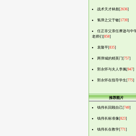
战术天才林彪[
2636
]
氢弹之父于敏[
1739
]
任正非父亲任摩逊与中
老师们[
858
]
袁隆平[
835
]
两弹城的精英门[
757
]
郭永怀与夫人李佩[
947
]
郭永怀在指导学生[
775
]
推荐图片
钱伟长回顾自己[
749
]
钱伟长标准像[
823
]
钱伟长在教学[
771
]