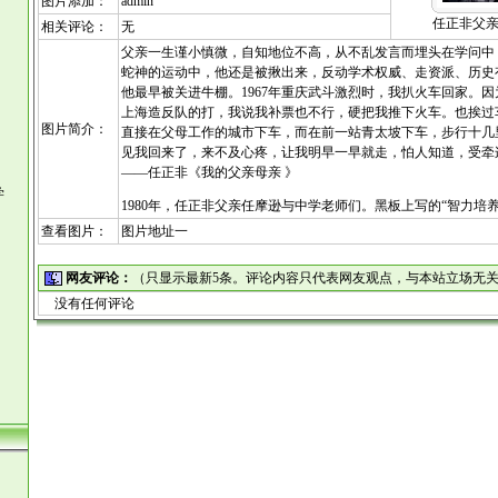
图片添加：
admin
任正非父
相关评论：
无
父亲一生谨小慎微，自知地位不高，从不乱发言而埋头在学问中，
蛇神的运动中，他还是被揪出来，反动学术权威、走资派、历史
他最早被关进牛棚。1967年重庆武斗激烈时，我扒火车回家。
上海造反队的打，我说我补票也不行，硬把我推下火车。也挨过
图片简介：
直接在父母工作的城市下车，而在前一站青太坡下车，步行十几
见我回来了，来不及心疼，让我明早一早就走，怕人知道，受牵
——任正非《我的父亲母亲 》
学
1980年，任正非父亲任摩逊与中学老师们。黑板上写的“智力培
查看图片：
图片地址一
网友评论：
（只显示最新5条。评论内容只代表网友观点，与本站立场无
没有任何评论