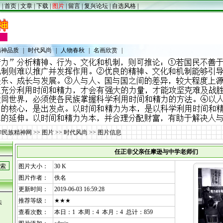
|
首页
|
文章
|
下载
|
图片
|
留言
|
复兴论坛
|
自选风格
|
精神品质
|
时代风尚
|
人物春秋
|
名画欣赏
|
华民族精神网
>>
图片
>>
时代风尚
>> 图片信息
任正非父亲任摩逊与中学老师们
图片大小：
30 K
图片作者：
佚名
更新时间：
2019-06-03 16:59:28
推荐等级：
★★★
法
查看次数：
本日：1 本周：4 本月：4 总计：859