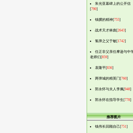
朱光亚墓碑上的公开信
[
790
]
钱骥的精神[
755
]
战术天才林彪[
2643
]
氢弹之父于敏[
1742
]
任正非父亲任摩逊与中
老师们[
859
]
袁隆平[
836
]
两弹城的精英门[
760
]
郭永怀与夫人李佩[
948
]
郭永怀在指导学生[
778
]
推荐图片
钱伟长回顾自己[
751
]