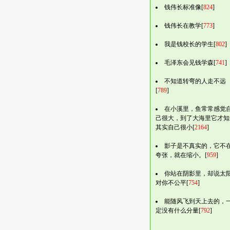
钱伟长标准像[
824
]
钱伟长在教学[
773
]
我是钱校长的学生[
802
]
毛泽东会见钱学森[
741
]
不知道转弯的人走不远
[
789
]
在小溪里，鱼常常感觉
己很大，到了大海里它才知
其实自己很小[
2164
]
影子是不真实的，它不
夸张，就在缩小。[
959
]
你站在阴影里，却说太
对你不公平[
754
]
能随风飞到天上去的，
定没有什么分量[
792
]