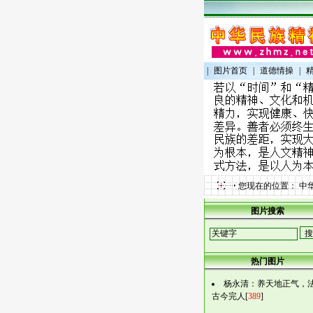
|
图片首页
|
道德情操
|
您现在的位置：
中
图片搜索
热门图片
杨永清：养天地正气，
古今完人[
389
]