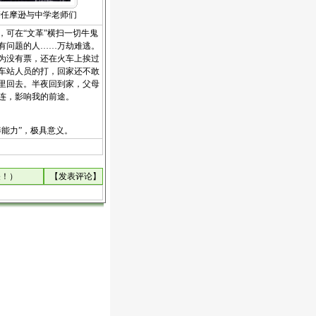
亲任摩逊与中学老师们
可在“文革”横扫一切牛鬼
有问题的人……万劫难逃。
因为没有票，还在火车上挨过
车站人员的打，回家还不敢
里回去。半夜回到家，父母
连，影响我的前途。
养能力”，极具意义。
关！）
【
发表评论
】