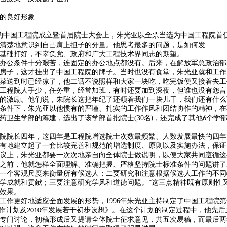
的良好形象
的中国工程院成立暨首届院士大会上，朱光亚以全票当选为中国工程院首
清楚地意识到自己肩上担子的分量。他思考最多的问题，是如何发
基础打好，不辜负党、政府和广大工程技术界同志的期望。
办公条件十分艰苦，连固定的办公地点都没有。后来，在解放军总政治部
房子，这才挂出了中国工程院的牌子。当时也没有食堂，朱光亚就和工作
菜送到时已经凉了，他二话不说照样和大家一块吃，吃完饭便又接着去工
工程院人手少，任务重，经常加班，有时还要加到深夜，但谁也没有怨言
的激励。他们说，朱院长这把年纪了还领着我们一块儿干，我们还有什么
条件下，朱光亚以他惯有的严谨、扎实的工作作风和团结协作的精神，在
药卫生学部的筹建，选出了该学部首批院士
(30
名
，还完成了其他
个学
)
6
院院长四年，这四年是工程院增选院士次数最频繁、人数发展最快的四年
有地建立起了一套比较完善和规范的增选制度、原则以及实施办法，保证
议上，朱光亚都要一次次地亲自向全体院士做说明，以便大家共同遵循这
之前，他就怎样全面理解、准确把握、严格坚持院士标准条件的问题讲了
一个客观尺度来衡量所有候选人；二要研究和注意根据候选人工作的不同
学成就和贡献；三要注意研究学风和道德问题。”这三点精神既有原则性
效果。
工作更好地适应全面发展的形势，
1996
年朱光亚主持制定了中国工程院第
工作计划及
年发展若干初步设想》。在这个计划的制定过程中，他先后
2010
专门讨论，初稿形成后又提请全体院士征求意见，共五次易稿，而最后两