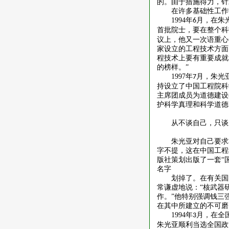
的。由于措施得力，针
在许多基础性工作
1994
年
月，在朱
6
首批院士，要在整个科
议上，他又一次语重心
家设立的工程技术方面
程技术上要有重要成就
的榜样。”
1997
年
月，朱光
7
持设立了中国工程院科
主席团成员为道德建设
护科学真理和科学道德
从不谈自己，只谈
朱光亚对自己要求
字不提，这在中国工程
版社策划出版了一套“
名字
划掉了。在有关国
常谦虚地说：
“核武器
作。”他特别强调钱三
在其中所建立的不可磨
1994
年
月，在全
3
朱光亚顺利当选全国政