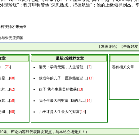
外现玲珑”；程开甲称赞他“深思熟虑，把握航道”；他的上级领导刘杰、
勋科技帅才朱光亚
信与朱光亚归国
【
发表评论
】【
告诉好友
文章
最新5篇推荐文章
力…
[
73
]
聊天：学海无涯，人生苦短…
[
7
]
没有相关文章
定是…
[
68
]
致成年的儿子：愿你能挺起…
[
13
]
化的…
[
62
]
孩子 我今生最美的收获
[
13
]
及其…
[
58
]
我今生最大的财富 我的儿…
[
14
]
先退…
[
68
]
儿子才是人生最大的财富
[
14
]
10条。评论内容只代表网友观点，与本站立场无关！）