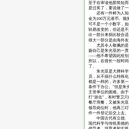
至于在审读他那简短而
是过奖了，要说做了一
还有一件鲜为人知
金为
万元港币。颁
100
可不是一个小数字，如
轻易改变的，但还是不
出一部分来捐比较合适
很大一部分是由海外友
尤其令人敬佩的是
扬自己是朱光亚的一贯
——他不希望因此给别
所以，在很长一段时间
了。
朱光亚是大牌科学
员，从不搞什么特殊化
都是一样的，许多第一
条件下办公。”但是朱
主管单位的困难。由于
打“游击”，有时警卫
餐厅用餐，又被朱光亚
领导岗位时，他再三叮
件一件登记后交上去。
中国古代有立德、
现代科学与传统美德的
倡导者、培育者和实践