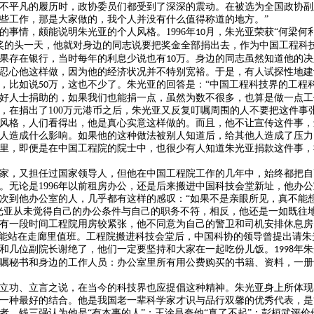
不平凡的履历时，政协委员们都受到了深深的震动。在被选为全国政协副
些工作，那是大家做的，我个人并没有什么值得称道的地方。”
的事情，颇能说明朱光亚的个人风格。
1996
年
月，朱光亚荣获“何梁何
10
奖的头一天，他就对身边的同志说要把奖金全部捐出去，作为中国工程科
果存在银行，当时每年的利息少说也有
万。身边的同志虽然知道他的决
10
忍心他这样做，因为他的经济状况并不特别宽裕。于是，有人试探性地建
，比如说
万，这也不少了。朱光亚的回答是：“中国工程科技界的工程
50
好人士捐助的，如果我们也能捐一点，虽然为数不很多，也算是做一点工
，在捐出了
100
万元港币之后，朱光亚又反复叮嘱周围的人不要把这件事
风格，人们看得出，他是真心实意这样做的。而且，他不让宣传这件事，
人造成什么影响。如果他的这种做法被别人知道后，给其他人造成了压力
里，即便是在中国工程院的院士中，也很少有人知道朱光亚捐款这件事，
家，又担任过国家领导人，但他在中国工程院工作的几年中，始终都把自
。无论是
1996
年以前租房办公，还是后来搬进中国科技会堂新址，他办公
次到他办公室的人，几乎都有这样的感叹：“如果不是亲眼所见，真不能
光亚从未觉得自己的办公条件与自己的职务不符，相反，他还是一如既往
有一段时间工程院用房较紧张，他不同意为自己的警卫和司机安排休息房
只能站在走廊里值班。工程院搬进科技会堂后，中国科协的领导曾提出请
和几位副院长谢绝了，他们一定要坚持和大家在一起吃份儿饭。
年朱
1998
嘱秘书和身边的工作人员：办公室里所有用公费购买的书籍、资料，一册
立功、立言之说，在当今的科技界也应提倡这种精神。朱光亚身上所体现
一种最好的结合。他是我国老一辈科学家才识与品行双馨的优秀代表，是
者。钱三强认为他是“有本事的人”；王淦昌夸他“真了不起”；彭桓武评价