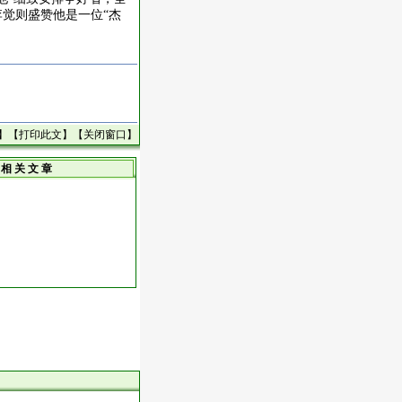
李觉则盛赞他是一位“杰
】【
打印此文
】【
关闭窗口
】
相 关 文 章