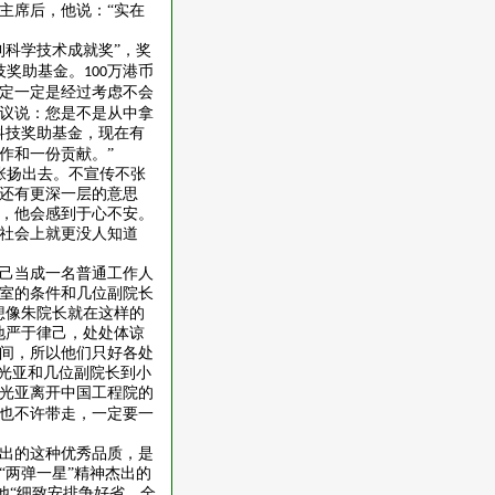
主席后，他说：“实在
利科学技术成就奖”，奖
技奖助基金。
万港币
100
定一定是经过考虑不会
议说：您是不是从中拿
科技奖助基金，现在有
作和一份贡献。”
张扬出去。不宣传不张
还有更深一层的意思
，他会感到于心不安。
社会上就更没人知道
己当成一名普通工作人
室的条件和几位副院长
想像朱院长就在这样的
地严于律己，处处体谅
间，所以他们只好各处
朱光亚和几位副院长到小
光亚离开中国工程院的
也不许带走，一定要一
出的这种优秀品质，是
“两弹一星”精神杰出的
他“细致安排争好省，全