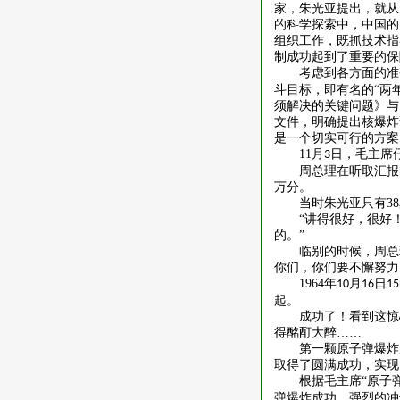
家，朱光亚提出，就从
的科学探索中，中国的
组织工作，既抓技术指
制成功起到了重要的保
考虑到各方面的准
斗目标，即有名的“两
须解决的关键问题》与
文件，明确提出核爆炸
是一个切实可行的方案
11
月
日，毛主席
3
周总理在听取汇报
万分。
当时朱光亚只有
38
“讲得很好，很好
的。”
临别的时候，周总
你们，你们要不懈努力
1964
年
月
日
10
16
15
起。
成功了！看到这惊
得酩酊大醉……
第一颗原子弹爆炸
取得了圆满成功，实现
根据毛主席
“原子
弹爆炸成功，强烈的冲