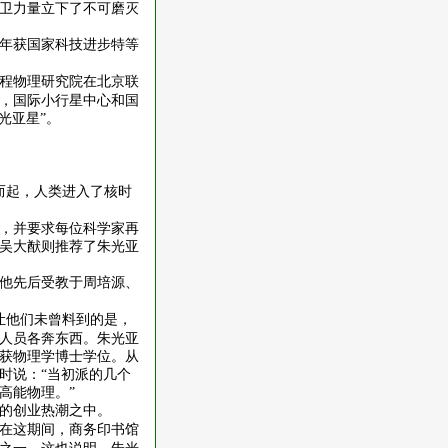
卫力量立下了不可磨灭
年获国家科技进步特等
程物理研究院在北京联
，国际小行星中心和国
光亚星”。
而起，人类进入了核时
，并要求每位科学家再
吴大猷则推荐了朱光亚
他先后受教于周培源、
让他们未曾料到的是，
人员各奔东西。朱光亚
获物理学博士学位。从
时说：“当初派的几个
高能物理。”
的创业热潮之中。
在这期间，商务印书馆