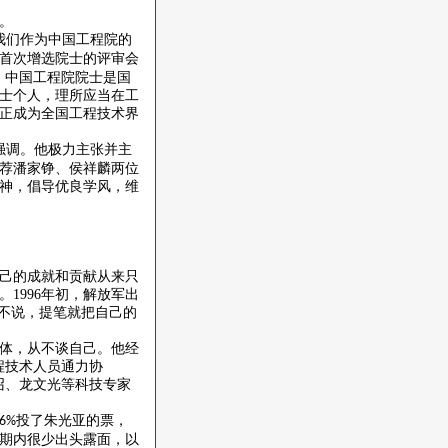
。
我们作为中国工程院的
首次增选院士的评审会
，中国工程院院士是国
士个人，理所应当在工
正成为全国工程技术界
强调。他极力主张并主
荐潘家铮、侯祥麟两位
神，倡导优良学风，维
己的成就和贡献从来只
。
1996
年初，解放军出
话不说，提笔就把自己的
体，从不谈自己。他经
程技术人员通力协
召、龙文光等科技专家
投了朱光亚的票，
6%
期内很少出头露面，以