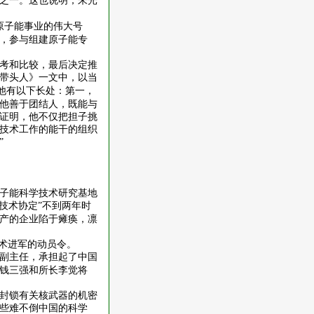
之一。这也说明，朱光
原子能事业的伟大号
，参与组建原子能专
考和比较，最后决定推
带头人》一文中，以当
他有以下长处：第一，
他善于团结人，既能与
证明，他不仅把担子挑
技术工作的能干的组织
”
子能科学技术研究基地
技术协定”不到两年时
产的企业陷于瘫痪，凛
术进军的动员令。
副主任，承担起了中国
钱三强和所长李觉将
封锁有关核武器的机密
些难不倒中国的科学