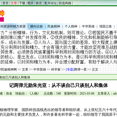
|
首页
|
文章
|
下载
|
图片
|
留言
|
复兴论坛
|
自选风格
|
时间资源和精力资源
|
横向比较
|
民族精神
|
个人精神
|
中华英雄
|
强国之路
|
华民族精神网
>>
文章
>>
中华英雄
>>
科学家
>>
[专题]
两弹一星
>> 正文
谈自己只谈别人和集体
记两弹元勋朱光亚：从不谈自己只谈别人和集体
作者：佚名 转贴自：《人物》 点击数：548 更新时间：2021-03-06 文章录入：admi
核物理学家、国防科技战线杰出的领导者和组织者。从上世纪五六十年代
业的元勋和主要技术负责人，和许多著名科学家一起，组织领导了我国原