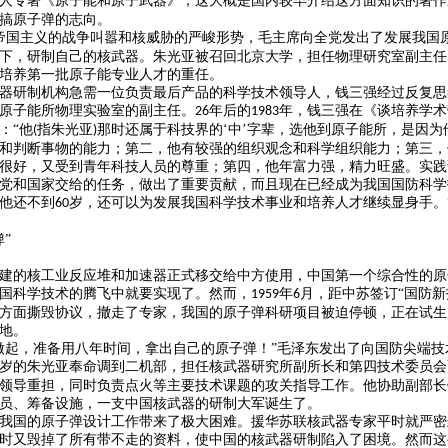
人专著《原子能和原子武器》，这大概是国内较早介绍这方面知识的著作
搞原子弹的志向。
帝国主义的战争叫嚣和核威胁的严峻形势，毛主席向全党发出了发展我国
下，研制自己的核武器。朱光亚被召回北京大学，担任物理研究室副主任
培养第一批原子能专业人才的重任。
器研制机构急需一位负责最后产品的科学技术领导人，钱三强经过反复思
原子能所物理实验室的副主任。
年后的
年，钱三强在《谈培养学术
26
1983
：“他
指朱光亚
那时还属于科技界的‘中’字辈，选他到原子能所，是因为
(
)
和判断事物的能力；第二，他有较强的组织观念和科学组织能力；第三，
很好，又受到青年科技人员的尊重；第四，他年富力强，精力旺盛。实践
党和国家交给的任务，做出了重要贡献，而且现在已经成为我国国防科学
他还不到
岁，还可以为发展我国科学技术事业和培养人才继续显身手。
60
弹”
建的核工业反应堆和加速器正式移交给中方使用，中国第一个综合性的原
国科学技术的腾飞中就要实现了。然而，
年
月，距中苏签订“国防新
1959
6
方面撕毁协议，撤走了专家，我国的原子弹科研项目被迫停顿，正在试生
地。
做起，准备用八年时间，拿出自己的原子弹！”毛泽东发出了向国防尖端技
岁的朱光亚奉命调到二机部，担任核武器研究所副所长和第四技术委员会
领导重担，同时负责点火等主要技术课题的攻关指导工作。他协助副部长
员、筹备设施，一支中国核武器的研制大军诞生了。
我国的原子弹设计工作带来了极大困难。援华苏联核武器专家平时就严密
时又毁掉了所有带不走的资料，使中国的核武器研制陷入了困境。然而这