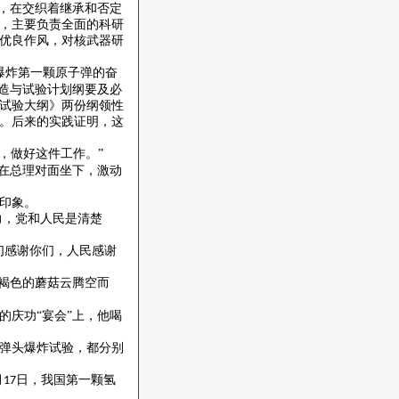
斗，在交织着继承和否定
，主要负责全面的科研
优良作风，对核武器研
爆炸第一颗原子弹的奋
制造与试验计划纲要及必
试验大纲》两份纲领性
。后来的实践证明，这
，做好这件工作。”
他在总理对面坐下，激动
印象。
力，党和人民是清楚
们感谢你们，人民感谢
黄褐色的蘑菇云腾空而
的庆功
“宴会”上，他喝
弹头爆炸试验，都分别
月
日，我国第一颗氢
17