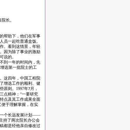
任院长。
的帮助下，他们在军事
人员一起吃普通盒饭。
作。看到这情景，年轻
。因为除了事业的激励
可说的。
不到一年的时间内，先
部增选第一批院士的工
。这四年，中国工程院
了增选工作的顺利、健
些原则。
1997
年
月，
7
三点精神：“一要研究
特点及其工作成果全面
又便于理解掌握，在实
一个长远发展计划——
主持了两次院长办公会
稿都是经他亲自修改过