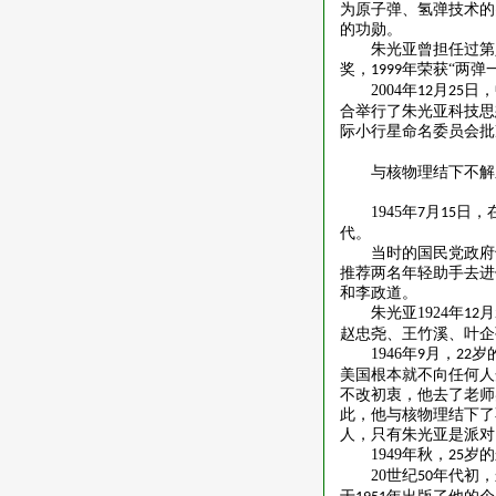
为原子弹、氢弹技术的
的功勋。
朱光亚曾担任过第
奖，
年荣获“两弹
1999
2004
年
月
日，
12
25
合举行了朱光亚科技思
际小行星命名委员会批
与核物理结下不解
1945
年
月
日，
7
15
代。
当时的国民党政府
推荐两名年轻助手去进
和李政道。
朱光亚
1924
年
月
12
赵忠尧、王竹溪、叶企
1946
年
月，
岁
9
22
美国根本就不向任何人
不改初衷，他去了老师
此，他与核物理结下了
人，只有朱光亚是派对
1949
年秋，
岁的
25
20
世纪
年代初，
50