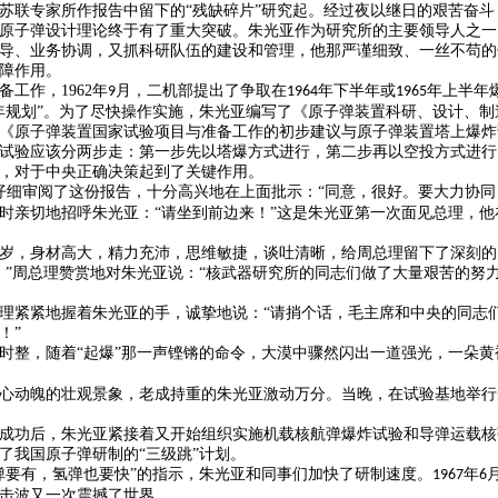
苏联专家所作报告中留下的
“残缺碎片”研究起。经过夜以继日的艰苦奋
原子弹设计理论终于有了重大突破。朱光亚作为研究所的主要领导人之一
导、业务协调，又抓科研队伍的建设和管理，他那严谨细致、一丝不苟的
障作用。
备工作，
1962
年
月，二机部提出了争取在
年下半年或
年上半年
9
1964
1965
年规划”。为了尽快操作实施，朱光亚编写了《原子弹装置科研、设计、
《原子弹装置国家试验项目与准备工作的初步建议与原子弹装置塔上爆炸
试验应该分两步走：第一步先以塔爆方式进行，第二步再以空投方式进行
，对于中央正确决策起到了关键作用。
仔细审阅了这份报告，十分高兴地在上面批示：“同意，很好。要大力协同
时亲切地招呼朱光亚：
“请坐到前边来！”这是朱光亚第一次面见总理，
岁，身材高大，精力充沛，思维敏捷，谈吐清晰，给周总理留下了深刻的
！”周总理赞赏地对朱光亚说：“核武器研究所的同志们做了大量艰苦的努
理紧紧地握着朱光亚的手，诚挚地说：
“请捎个话，毛主席和中央的同志
！”
时整，随着“起爆”那一声铿锵的命令，大漠中骤然闪出一道强光，一朵
心动魄的壮观景象，老成持重的朱光亚激动万分。当晚，在试验基地举行
成功后，朱光亚紧接着又开始组织实施机载核航弹爆炸试验和导弹运载核
了我国原子弹研制的
“三级跳”计划。
弹要有，氢弹也要快”的指示，朱光亚和同事们加快了研制速度。
年
1967
6
击波又一次震撼了世界……