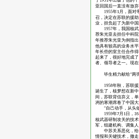
于
年出版了他的个
1951
亚回国后一直没有放弃
1955
年
月，面对
1
召，决定在苏联的援助
业，担负起了为新中国
1957
年，我国核武
荐朱光亚去担任中科院
年推荐朱光亚为例指出
他具有较高的业务水平
年长些的室主任合作得
起来了，很好地完成了
者、领导者之一。现在
毕生精力献给
“两
1958
年秋，苏联援
诞生了，核梦想在新中
间，苏联背信弃义，单
冽的寒潮席卷了中国大
“自己动手，从头
1959
年
月
日，
7
1
35
核武器研制攻关的技术
军，组建机构、调集人
中苏关系恶化，给
情报和关键技术，撤走