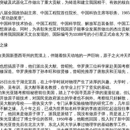
突破及武器化工作做出了重大贡献，为铸造和建立我国精干、有效的核自
八届全国政协副主席、中国工程院首任院长、中国科协主席等职务。
1985
一星功勋奖章”。
中国科学技术协会、中国工程院、中国科学院、解放军总装备部、中国工
想座谈会。同时，为表彰朱光亚对我国原子能事业发展所做出的杰出贡献
准将我国国家天文台发现的、国际编号为
号的小行星正式命名为“朱
10388
之缘
在美国新墨西哥州的荒漠上，伴随着惊天动地的一声巨响，原子之火冲天
也想搞原子弹，他们派出吴大猷、曾昭抡、华罗庚三位科学家赴美国考察
修深造。华罗庚推荐了孙本旺和徐贤修，曾昭抡推荐了唐敖庆和王瑞先，
日出生于湖北宜昌，在上中学时就对物理产生了浓厚的兴趣。大学时，
25
孙、吴有训、吴大猷等著名教授，在学业上打下了坚实的基础。
的朱光亚随考察组秘密前往美国，踏上了中国寻觅原子弹的漫漫征途。但
开放原子能技术，对国民党政府派出的学者也不例外。考察组只好解散，
吴大猷的母校——密执安大学，专门从事实验核物理的研究工作，几年后
不解之缘。几十年之后，已成为世界知名科学家的李政道回忆起这段往事
了，他回来是做原子弹了。派我是派错了，我没有做原子弹，而是迷上了
朱光亚通过了博士学位的答辩。
年春，他毅然回国，投入到了新中国
1950
朱光亚曾先后在北京大学、东北人民大学从事过物理学的基础教学工作。