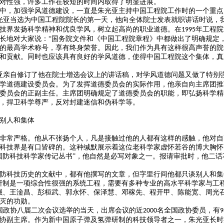
对性强，许多工作在较短的时间内取得了明显进展。
中，加强学风道德建设，一直是朱光亚主持中国工程院工作时的一个重点
光亚当选为中国工程院院长的第一天，他向全体院士发表就职讲话时说，
技界发扬科学精神和优良学风，树立起高尚的职业道德。在
年工程院
1995
长地对大家说：“国务院文件和《中国工程院章程》中都做出了明确规定
的最高学术称号，享有终身荣誉。因此，我们作为具有这样很高声誉的院
和贡献。同时也应该具有良好的学风道德，使得中国工程院这个集体，真
亚亲自修订了他在院士增选会议上的讲话稿，对学风道德问题又做了特别
学道德建设委员会。为了发挥道德委员会的实际作用，他亲自向主席团推
委员会的正副主任。主席团明确规定了道德委员会的职能，即弘扬科学精
，捍卫科学尊严，反对封建迷信和伪科学等。
别人和集体
非常严格。他从不张扬个人，凡是接触过他的人都有这样的感触，他对自
科技界是有口皆碑的。这种缄默展示着这位老科学家虚怀若谷的博大胸怀
国防科技科学家传记丛书”，他自然是必写对象之一。报请审批时，他二
防科技历史的文献中，都有他撰写的文章，但字里行间他都只谈别人和集
研制是一项综合性很强的系统工程，需要有多种专业的高水平科学家与工
强、王淦昌、彭桓武、郭永怀、保泽慧、邓稼先、程开甲、陈能宽、周光
灭的功勋。
国政协八届二次会议选举的当天，出席会议的近
名全国政协委员，有
2000
9
协副主席。作为新中国原子弹及氢弹研制的科技领导者之一，朱光亚长时