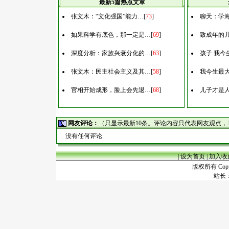
最新5篇热点文章
张文木：“文化强国”能力…
[
73
]
聊天：学
如果科学有底色，那一定是…
[
69
]
致成年的
深度分析：家族兴衰分化的…
[
63
]
孩子 我今
张文木：民主社会主义及其…
[
58
]
我今生最
官相开始成形，脸上会先退…
[
68
]
儿子才是
网友评论：
（只显示最新10条。评论内容只代表网友观点
没有任何评论
|
设为首页
|
加入收
版权所有 Copyr
站长：谢昭