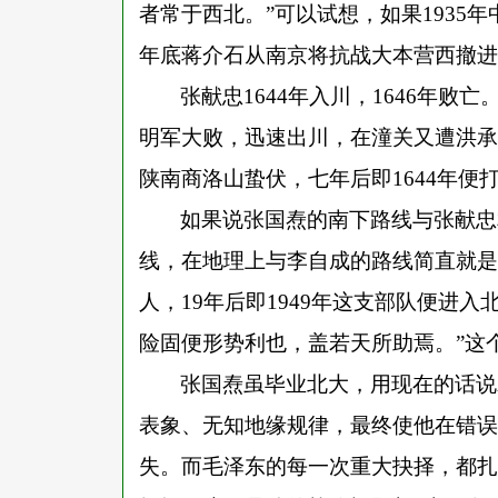
者常于西北。”可以试想，如果1935
年底蒋介石从南京将抗战大本营西撤进
张献忠
1644年入川，1646年败
明军大败，迅速出川，在潼关又遭洪承
陕南商洛山蛰伏，七年后即1644年便
如果说张国焘的南下路线与张献忠
线，在地理上与李自成的路线简直就是
人，19年后即1949年这支部队便进入
险固便形势利也，盖若天所助焉。”这
张国焘虽毕业北大，用现在的话说
表象、无知地缘规律，最终使他在错误
失。而毛泽东的每一次重大抉择，都扎