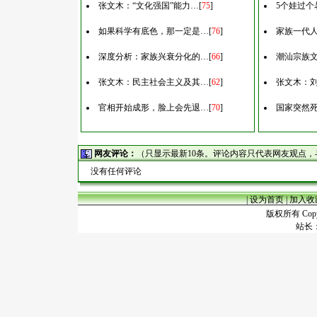
张文木：“文化强国”能力…
[
75
]
5个娃过个
如果科学有底色，那一定是…
[
76
]
家族一代
深度分析：家族兴衰分化的…
[
66
]
潮汕宗族
张文木：民主社会主义及其…
[
62
]
张文木：刘
官相开始成形，脸上会先退…
[
70
]
国家突然
网友评论：
（只显示最新10条。评论内容只代表网友观点
没有任何评论
|
设为首页
|
加入收
版权所有 Copyr
站长：谢昭