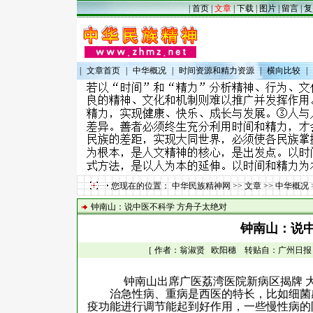
|
首页
|
文章
|
下载
|
图片
|
留言
|
复
|
文章首页
|
中华概况
|
时间资源和精力资源
|
横向比较
|
您现在的位置：
中华民族精神网
>>
文章
>>
中华概况
钟南山：说中医不科学 方舟子太绝对
钟南山：说中
［ 作者：翁淑贤 欧阳穗 转贴自：广州日报 点击数
钟南山出席广医荔湾医院新病区揭牌 
治急性病、重病是西医的特长，比如细菌
疫功能进行调节能起到好作用，一些慢性病的