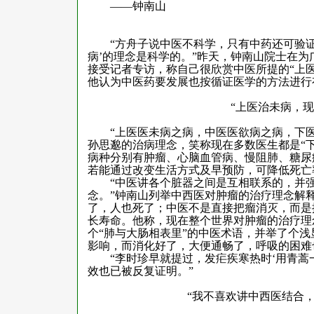
——钟南山
“方舟子说中医不科学，只有中药还可验
病’的理念是科学的。”昨天，钟南山院士在
接受记者专访，称自己很欣赏中医所提的“上医
他认为中医药要发展也按循证医学的方法进行
“上医治未病，现
“上医医未病之病，中医医欲病之病，下
孙思邈的治病理念，笑称现在多数医生都是“下
病种分别有肿瘤、心脑血管病、慢阻肺、糖尿
若能通过改变生活方式及早预防，可降低死亡
“中医讲各个脏器之间是互相联系的，并
念。”钟南山列举中西医对肿瘤的治疗理念解
了，人也死了；中医不是直接把瘤消灭，而是提
长寿命。他称，现在整个世界对肿瘤的治疗理
个“肺与大肠相表里”的中医术语，并举了个
影响，而消化好了，大便通畅了，呼吸的困难
“李时珍早就提过，发疟疾寒热时‘用青蒿
效也已被反复证明。”
“我不喜欢讲中西医结合