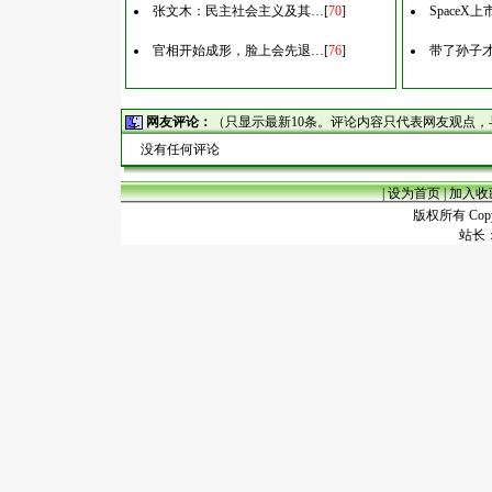
张文木：民主社会主义及其…
[
70
]
Space
官相开始成形，脸上会先退…
[
76
]
带了孙子
网友评论：
（只显示最新10条。评论内容只代表网友观点
没有任何评论
|
设为首页
|
加入收
版权所有 Copyr
站长：谢昭