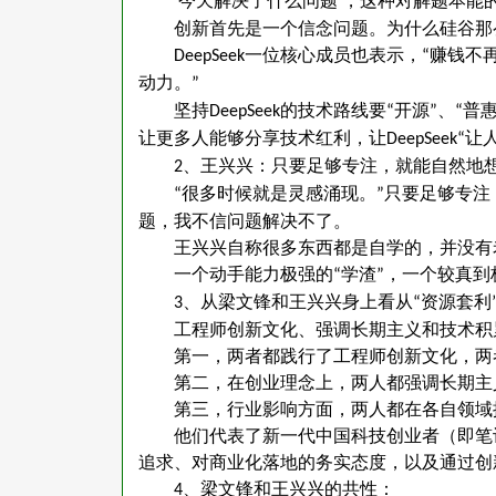
今天解决了什么问题
，这种对解题本能
‘
’
创新首先是一个信念问题。为什么硅谷那
一位核心成员也表示，
赚钱不
DeepSeek
“
动力。
”
坚持
的技术路线要
开源
、
普
DeepSeek
“
”
“
让更多人能够分享技术红利，让
让
DeepSeek“
、王兴兴：只要足够专注，就能自然地
2
很多时候就是灵感涌现。
只要足够专注
“
”
题，我不信问题解决不了。
王兴兴自称很多东西都是自学的，并没有
一个动手能力极强的
学渣
，一个较真到
“
”
、从梁文锋和王兴兴身上看从
资源套利
3
“
工程师创新文化、强调长期主义和技术积
第一，两者都践行了工程师创新文化，两
第二，在创业理念上，两人都强调长期主
第三，行业影响方面，两人都在各自领域
他们代表了新一代中国科技创业者（即笔
追求、对商业化落地的务实态度，以及通过创
、梁文锋和王兴兴的共性：
4