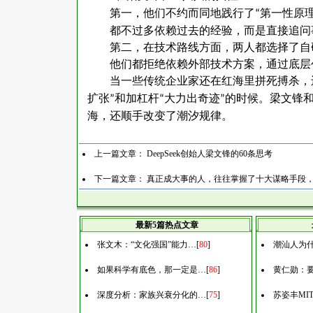
第一，他们不约而同地践行了
第一性原
“
都不过多依赖过去的经验，而是直接追问
第二，在技术路线方面，两人都选择了自
他们都拒绝依赖外部技术方案，通过底层
当一些传统企业家还在红海里拼死搏杀，
扩张
和加杠杆
大力出奇迹
的时候。梁文锋
”
“
”
海，还顺手改变了潮汐规律。
上一篇文章：
DeepSeek创始人梁文锋的60条思考
下一篇文章：
真正成大事的人，往往掌握了十大谋略手段
最新5篇热点文章
张文木：“文化强国”能力…
[
80
]
潮汕人为什
如果科学有底色，那一定是…
[
86
]
黄仁勋：
深度分析：家族兴衰分化的…
[
75
]
苏姿丰MI