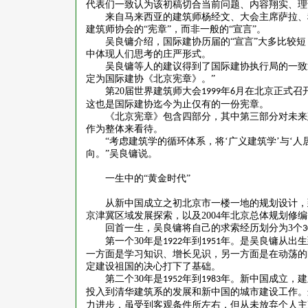
代表们一致认为该初稿切合当前问题、内容翔实、理
来自马来西亚的建筑师杨经文、大会主席萨拉、
建筑师协会的
“宪章”，而非一般的“宣言”。
吴良镛介绍，国际建协历届的
“宣言”大多比较
中体现人们思考的庄严形式。
吴良镛等人的建议得到了国际建协执行局的一致
定为国际建协《北京宪章》。”
第
20
届世界建筑师大会
年
月在北京正式召
1999
6
这也是国际建协迄今为止仅有的一份宪章。
《北京宪章》包含四部分，其中第三部分对未来
作为整体来看待。
“考虑建筑学的循环体系，将‘广义建筑学’与‘
向。”吴良镛说。
一生中的
“黄金时代”
从新中国成立之初北京市一楼一地的规划设计，
京津冀区域发展探索，以及
2004
年北京总体规划修编
回首一生，吴良镛将自己的求索经历划分为
3
个
3
第一个
30
年是
年到
年。是吴良镛从出生
1922
1951
一方面是学习知识、增长见识，另一方面是在动荡的
定建设祖国的决心打下了基础。
第二个
30
年是
年到
年。新中国成立，建
1952
1983
投入到清华建筑系的发展和新中国的城市建设工作。
力进步，虽受到客观条件所左右，但从未放弃个人主