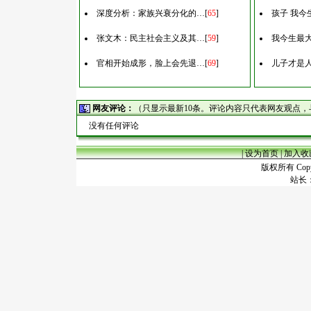
深度分析：家族兴衰分化的…
[
65
]
孩子 我今
张文木：民主社会主义及其…
[
59
]
我今生最
官相开始成形，脸上会先退…
[
69
]
儿子才是
网友评论：
（只显示最新10条。评论内容只代表网友观点
没有任何评论
|
设为首页
|
加入收
版权所有 Copyr
站长：谢昭