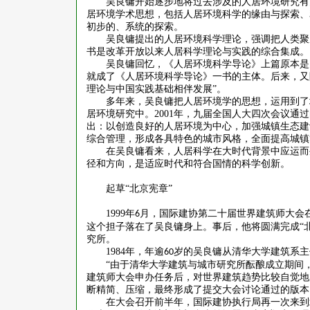
吴良镛开始逐步地将过去涉及的人居环境研究有
居环境学术思想，包括人居环境科学的缘由与探索、
初步的、系统的探索。
吴良镛提出的人居环境科学理论，强调把人类聚
书是改革开放以来人居科学理论与实践的综合集成。
吴良镛回忆，《人居环境科学导论》上篇原本是
就成了《人居环境科学导论》一书的主体。后来，又
理论与中国实践基础相伴发展”。
多年来，吴良镛把人居环境学的思想，运用到了
居环境研究中。
2001
年，九届全国人大四次会议通过
出：以创造良好的人居环境为中心，加强城镇生态建
综合管理，形成各具特色的城市风格，全面提高城镇
在吴良镛看来，人居科学在大时代背景中应运而
径和方向，是适应时代和符合国情的科学创新。
起草
“北京宪章”
1999
年
月，国际建协第二十届世界建筑师大会在
6
这个担子落在了吴良镛身上。事后，他将圆满完成“
究所。
1984
年，年逾
岁的吴良镛从清华大学建筑系主
60
“由于清华大学建筑与城市研究所酝酿成立期间
建筑师大会申办任务后，对世界建筑趋势比较自觉地
断精简、压缩，最终形成了提交大会讨论通过的版本
在大会召开前半年，国际建协执行局再一次来到