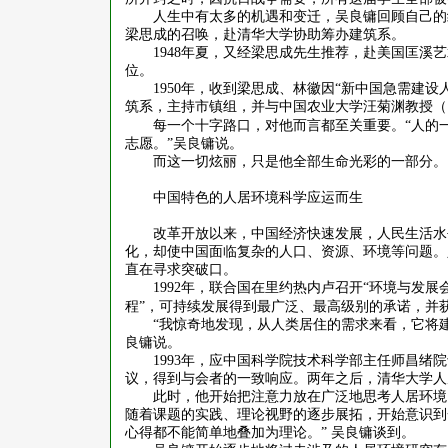
人生中有太多的机遇和变迁，吴良镛回顾自己的
梁思成的召唤，赴清华大学协助筹办建筑系。
1948
年夏，又经梁思成先生推荐，赴美国匡溪艺
位。
1950
年，收到梁思成、林徽因“新中国急需建设
筑系，主持市镇组，并与中国农业大学汪菊渊教授（
每一个十字路口，对他而言都至关重要。
“人的
志愿。”吴良镛说。
而这一切炫丽，只是他全部生命光彩的一部分。
中国特色的人居环境科学应运而生
改革开放以来，中国经济快速发展，人民生活水
化，却使中国面临复杂的人口、资源、环境等问题。
直在寻求突破口。
1992
年，联合国在里约热内卢召开“环境与发展会
程”，可持续发展得到最广泛、最高级别的承诺，并
“我惊奇地发现，从人类居住的需求来看，它将
良镛说。
1993
年，应中国科学院技术科学部主任师昌绪院
议，得到与会者的一致响应。两年之后，清华大学人
此时，他开始把注意力放在广泛地思考人居环境
随着课题的实践、理论视野的逐步展拓，开始意识到
心得都不能简单地叠加为理论。” 吴良镛谈到。