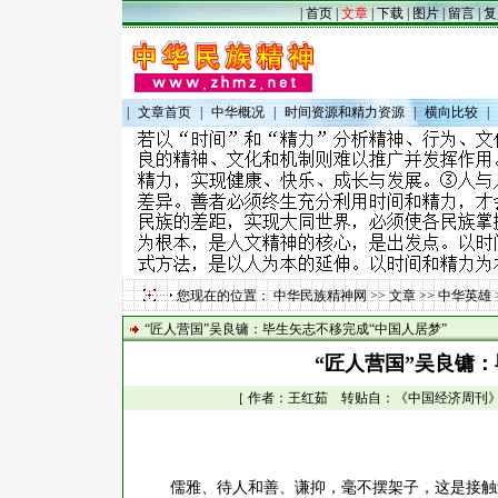
|
首页
|
文章
|
下载
|
图片
|
留言
|
复
|
文章首页
|
中华概况
|
时间资源和精力资源
|
横向比较
|
您现在的位置：
中华民族精神网
>>
文章
>>
中华英雄
“匠人营国”吴良镛：毕生矢志不移完成“中国人居梦”
“匠人营国”吴良镛
［ 作者：王红茹 转贴自：《中国经济周刊》 点击
儒雅、待人和善、谦抑，毫不摆架子，这是接触