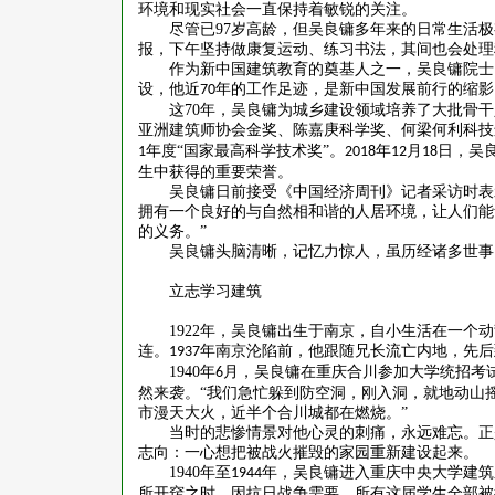
环境和现实社会一直保持着敏锐的关注。
尽管已
97
岁高龄，但吴良镛多年来的日常生活极
报，下午坚持做康复运动、练习书法，其间也会处理
作为新中国建筑教育的奠基人之一，吴良镛院士
设，他近
年的工作足迹，是新中国发展前行的缩影
70
这
70
年，吴良镛为城乡建设领域培养了大批骨干
亚洲建筑师协会金奖、陈嘉庚科学奖、何梁何利科技
年度“国家最高科学技术奖”。
年
月
日，吴
1
2018
12
18
生中获得的重要荣誉。
吴良镛日前接受《中国经济周刊》记者采访时表
拥有一个良好的与自然相和谐的人居环境，让人们能
的义务。”
吴良镛头脑清晰，记忆力惊人，虽历经诸多世事
立志学习建筑
1922
年，吴良镛出生于南京，自小生活在一个动
连。
年南京沦陷前，他跟随兄长流亡内地，先后
1937
1940
年
月，吴良镛在重庆合川参加大学统招考
6
然来袭。“我们急忙躲到防空洞，刚入洞，就地动山
市漫天大火，近半个合川城都在燃烧。”
当时的悲惨情景对他心灵的刺痛，永远难忘。正
志向：一心想把被战火摧毁的家园重新建设起来。
1940
年至
年，吴良镛进入重庆中央大学建筑
1944
所开窍之时，因抗日战争需要，所有这届学生全部被