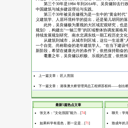
第三个
30
年是
年到
年。吴良镛卸去行
1984
2014
中国建筑与城乡建设理论与实践。
第三个
30
年被吴良镛视为是一生中的“黄金时代
义建筑学、人居环境科学的提出，还是菊儿胡同的落
此外，吴良镛极为重视的大区域宏观研究，也是
规划》，构建出“一轴三带”的区域整体协调发展格
持续发展规划研究、南水北调东线一期工程历史文化
从建筑到城市，从城市到区域，这位一生追逐
“
一个自觉、尚称勤奋的老年建筑学人。“在当下建设
新阶段，希望在健康允许的条件下，依然保持勤奋的
耄耋之年，吴良镛以积极、乐观的态度，依然保
上一篇文章：
匠人营国
下一篇文章：
港珠澳大桥管理局总工程师苏权科——创出
最新5篇热点文章
张文木：“文化强国”能力…
[
74
]
聊天：学
如果科学有底色，那一定是…
[
71
]
致成年的