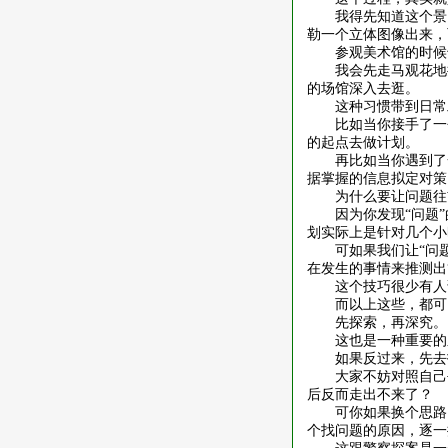
我得先知道这个景
勒一个立体图像出来，
参观美术馆的时候
我会先走马观花地
的场馆深入去逛。
这种习惯带到日常
比如当你接手了一
的起点去做计划。
再比如当你遇到了
据掌握的信息拟定对策
为什么要让问题往
因为你发现
“问题
划实际上是针对几个小
可如果我们让
“问
在发生的事情来推测出
这个技巧很少有人
而以上这些，都可
先探索，再深究。
这也是一种重要的
如果反过来，先去
大家不妨对照自己
后反而走出不来了？
可你如果换个思路
个找问题的原因，逐一