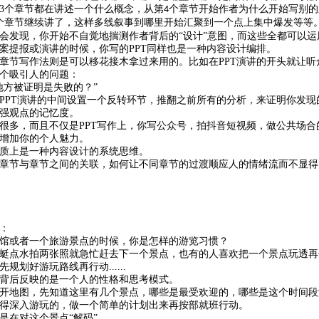
3
个章节都在讲述一个什么概念，从第
个章节开始作者为什么开始写别的
4
个章节继续讲了，这样多线叙事到哪里开始汇聚到一个点上集中爆发等等
会发现，你开始不自觉地揣测作者背后的
“设计”意图，而这些全都可以
案提报或演讲的时候，你写的
PPT
同样也是一种内容设计编排。
章节写作法则是可以移花接木拿过来用的。比如在
PPT
演讲的开头就让听
个吸引人的问题：
地方被证明是失败的？”
PPT
演讲的中间设置一个反转环节，推翻之前所有的分析，来证明你发现
强观点的记忆度。
很多，而且不仅是
PPT
写作上，你写公众号，拍抖音短视频，做公共场合
增加你的个人魅力。
质上是一种内容设计的系统思维。
章节与章节之间的关联，如何让不同章节的过渡顺应人的情绪流而不显得
：
馆或者一个旅游景点的时候，你是怎样的游览习惯？
蜓点水拍两张照就急忙赶去下一个景点，也有的人喜欢把一个景点玩透再
先规划好游玩路线再行动
......
背后反映的是一个人的性格和思考模式。
开地图，先知道这里有几个景点，哪些是最受欢迎的，哪些是这个时间段
得深入游玩的，做一个简单的计划出来再按部就班行动。
是在对这个景点
“解码”。