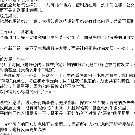
点的全局是怎么样的，一共有几个地方，便利店在哪，洗手间在哪，公交
而不是走到哪儿算哪儿。
也是如此。
把所有场馆都走一遍，大概知道这些场馆里都会有什么内容，然后再回到
工作中，非常有用。
个新项目，先不要深究项目里的某一处细节，而是先把全部有关的项目文
一个新问题，先不要急着想解决方案，而是让问题先往前发展一小会儿，
。
前发展一小会？
”的那个时间点是静态的，你在拟定计划的时候“问题”同样也在向前发展
时前甚至几天前的那个“问题”。
题”先往前发展一小会，在这不至于产生严重后果的一小段时间里，我们
“问题”的属性、特点和未来走向，从而让我们拟定的计划更具有前瞻性，
讲过，但很重要。因为它能帮你节约不少时间。
以归纳到小标题的
6
个字上面：
系统性思维。遇到任何新事物，先浅尝辄止探索它的全貌，再有的放矢去
找问题关键，很有可能你找不出来，并且深陷其中甚至钻到牛角尖里。
平时的工作习惯思考一下，是不是一开始陷入了对细节
“深究”的困局里
，先把所有的已知信息摊开在桌面上，保证所有人对信息的理解程度都在
排查，这样反而更加高效。