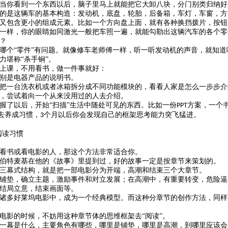
当你看到一个东西以后，脑子里马上就能把它大卸八块，分门别类归纳好
的是这辆车的基本构造：发动机，底盘，轮胎，后备箱，车灯，车窗，方
又包含更小的组成元素。比如一个方向盘上面，就有各种换挡拨片，按钮
一样，你的眼睛如同激光一般把车照一遍，就能勾勒出这辆汽车的各个零
？
哪个
“零件”有问题。就像修车老师傅一样，听一听发动机的声音，就知道
力堪称
“杀手锏”。
上课，不用看书，做一件事就好：
别是电器产品的说明书。
把一台洗衣机或者冰箱拆分成不同功能模块的，看看人家是怎么一步步介
，尝试着向一个从来没用过的人去介绍。
握了以后，开始
“扫描”生活中随处可见的东西。比如一份
方案，一个
PPT
去养成习惯，
个月以后你会发现自己的框架思考能力突飞猛进。
3
阅读习惯
看书或看电影的人，那这个方法非常适合你。
伯特麦基在他的《故事》里提到过，好的故事一定是按章节来策划的。
三幕式结构，就是把一部电影分为开端，高潮和结束三个大章节。
铺垫，确立主题，激励事件和对立发展；在高潮中，有重要转变，危险逼
结局立意，结束画面等。
诸多好莱坞电影中，成为一个经典模型。而这种分章节的创作方法，同样
电影的时候，不妨用这种章节体的思维框架去
“阅读”。
一幕是什么，主要角色有哪些，哪里是铺垫，哪里是高潮，到哪里应该会