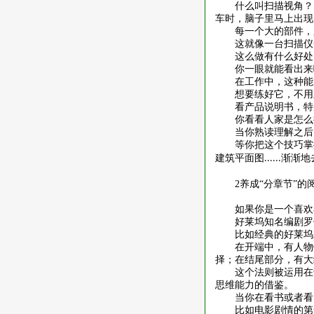
什么叫扫描视角？
车时，脑子里马上出现
每一个大的部件，
这就像一台扫描仪
这么做有什么好处
你一眼就能看出来
在工作中，这种能
想要练好它，不用
看产品说明书，特
你看看人家是怎么
当你熟读理解之后
等你把这个技巧掌
建筑平面图
渐渐地
......
2
养成“分章节”的
如果你是一个喜欢
好莱坞知名编剧罗
比如经典的好莱坞
在开端中，有人物
择；在结尾部分，有大
这个法则被运用在
思维能力的借鉴。
当你在看书或者看
比如电影剧情的第