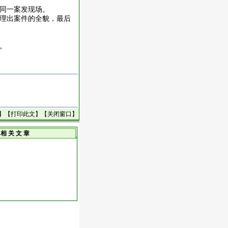
同一案发现场。
理出案件的全貌，最后
。
】【
打印此文
】【
关闭窗口
】
相 关 文 章