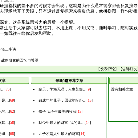
个道理。
证据都找的差不多的时候才会出现，这就是为什么通常警察都会反复搜寻
去现场就开了天眼，只有通过反复探索来搜集信息，像拼拼图一样勾勒推
深究。这是系统思考力的最后一个提醒。
常生活中大家都可以去练习。不用上课，不用买书，随时学习，随时实践
一如既往带给你启发和帮助。
年轻三字诀
：战略研究的回忆与希望
【
发表评论
】【
告诉好友
文章
最新5篇推荐文章
力…
[
73
]
聊天：学海无涯，人生苦短…
[
9
]
没有相关文章
定是…
[
69
]
致成年的儿子：愿你能挺起…
[
13
]
化的…
[
62
]
孩子 我今生最美的收获
[
13
]
及其…
[
58
]
我今生最大的财富 我的儿…
[
14
]
先退…
[
68
]
儿子才是人生最大的财富
[
14
]