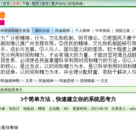
|
首页
|
文章
|
下载
|
图片
|
留言
|
复兴论坛
|
自选风格
|
时间资源和精力资源
|
横向比较
|
民族精神
|
个人精神
|
中华英雄
|
强国之路
|
华民族精神网
>>
文章
>>
民族精神
>>
民族思维
>>
思维锻炼
>> 正文
你的系统思考力
3个简单方法，快速建立你的系统思考力
作者：张良计 转贴自：网络 点击数：461 更新时间：2023-08-30 文章录入：admi
去看待事物