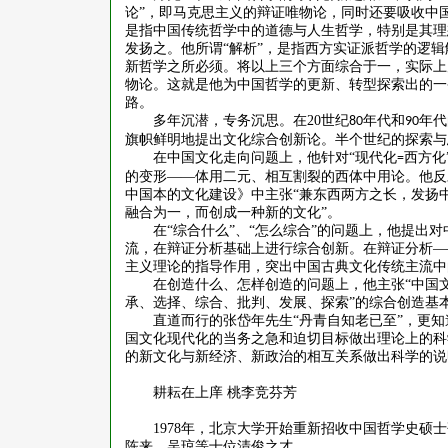
论”，即马克思主义的辩证唯物论，同时还要吸收中
是指中国传统哲学中的道德与人生哲学，特别是其理
发扬之。他所谓“解析”，是指西方实证派哲学的逻
新哲学之所必须。将以上三个方面综合于一，实际上
物论。这就是他为中国哲学的更新、转型探索出的一条
路。
多年沉潜，专务沉思。在
20
世纪
年代和
年代
80
90
旗帜鲜明地提出文化综合创新论。半个世纪的探索与
在中国文化走向问题上，他针对
“现代化
西方化
=
的变形——体用二元、相互割裂的西体中用论。他反
中国本的文化建设》中主张“兼东西两方之长，发扬
融合为一，而创成一种新的文化”。
在
“综合什么”、“怎么综合”的问题上，他提出
流，在辩证分析基础上进行综合创新。在辩证分析—
主义理论的指导作用，突出中国古典文化传统主流中
在创造什么、怎样创造的问题上，他主张
“中国
承、选择、综合、批判、发展、探索”的综合创造基
直道而行的张岱年先生
“丹青自知老已至”，更
国文化现代化的当务之急和迫切目标做出理论上的科
的新文化与新经济、新政治的相互关系做出科学的说
耕耘在上庠
桃李竞芬芳
1978
年，北京大学开始重新招收中国哲学史硕士
陈来、吴琼等十位清俊之才。