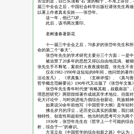
苦涩的是，自己头顶着“右”派的帽子，不准上讲台
届三中全会之后，中国社会科学出版社请张先生再做
以署上作者真名实姓——张岱年。
这一年，他已
73
岁。
此后，该书两次重印。
老树逢春著新花
十一届三中全会之后，
70
多岁的张岱年先生和所
命的第二个“春天”。
张岱年先生的学术研究主要分三个方面：一是中
被迫禁了
20
多年的思想又得以自由地流淌。被锢
张先生手不释笔，案前灯火夜夜接朝霞。张先生不舍
仅在
1982-1990
年这短短的
年间，他问世的著作
8
法论发凡》、《求真集》、《玄林评儒》、《真与善
哲学概念范畴要论》
年代又出版了《张岱年文集
((90
张岱年先生青年时代便
“有略其耜，叔载南亩”
理思想研究》两部煌煌著作成就其学术地位。但面对
化大讨论中，与时俱进地力倡综合创新论、民族精神
如果说
50
余年前他写《中国哲学大纲》是年轻时
拂去岁月的浮尘，还历史以真实的面貌，我们就
独特性、创造性和超前性。他当时的思考可分为两个
1936
年，张岱年先生在《哲学上一个可能的综合
析，综合于一”的睿识。
方克立在《中国哲学的综合创新之路》中认为：