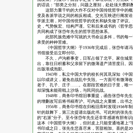
的话说：“部类之分别，问题之厘别，处处须大费斟
这部力重千钧的大作不仅对中国传统哲学中的概
变及各派学说之间的相反相成、交光互映进行阐发诠
学派主潮，对中国传统哲学的优长和缺失做了评议。
史，气势恢宏、结构严谨。它和后来成书的《哲学思
共同构成了张岱年先生的哲学思想体系。
此部民族危难中写就的大书命运多舛，书的每一
承受的种种苦难。
《中国哲学大纲》于
1936
年完成后，张岱年请冯
书馆接受后立即付印。
不久，卢沟桥事变，日军占领了北平。家住城里
出，靠往日积蓄和父亲留下的微薄遗产清苦度日。因
出版渐成泡影。
1943
年，私立中国大学的校长何其巩深知《中国
以印成讲义，避免在战乱中失毁。一方面可有微薄收
老子、孔子、庄子……。在那段苦难的日子里，唯一
却深愧未能荷戟上沙场，与民同抗战。
1948
年，商务印书馆旧事重提，函告张岱年先生
的增删改写后将书稿寄沪。可内战之火重燃，出书之
1956
年，商务印书馆在归检旧库时发现
年制
1936
针的鼓舞下，第三次提请出版此书。可此时的张先生已
的“右派”分子。至今张岱年先生还非常感谢有胆有
这本《中国哲学大纲》，但封皮上只能变通地署上“宇
书印成之日，张先生悲喜尽来，苦甜相加。喜的是
20