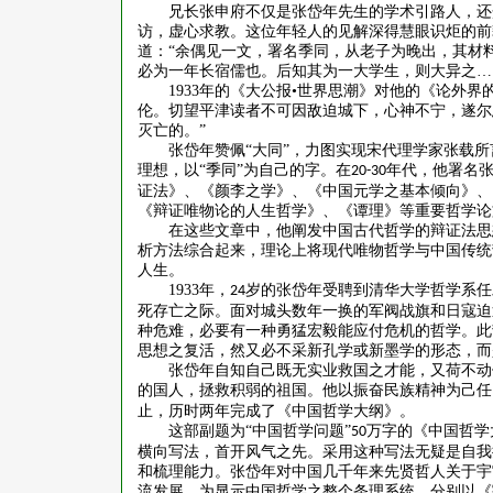
兄长张申府不仅是张岱年先生的学术引路人，还
访，虚心求教。这位年轻人的见解深得慧眼识炬的前
道：
“余偶见一文，署名季同，从老子为晚出，其材
必为一年长宿儒也。后知其为一大学生，则大异之…
1933
年的《大公报•世界思潮》对他的《论外界
伦。切望平津读者不可因敌迫城下，心神不宁，遂尔
灭亡的。”
张岱年赞佩
“大同”，力图实现宋代理学家张载
理想，以“季同”为自己的字。在
年代，他署名
20-30
证法》、《颜李之学》、《中国元学之基本倾向》、
《辩证唯物论的人生哲学》、《谭理》等重要哲学论
在这些文章中，他阐发中国古代哲学的辩证法思
析方法综合起来，理论上将现代唯物哲学与中国传统
人生。
1933
年，
岁的张岱年受聘到清华大学哲学系任
24
死存亡之际。面对城头数年一换的军阀战旗和日寇迫
种危难，必要有一种勇猛宏毅能应付危机的哲学。此
思想之复活，然又必不采新孔学或新墨学的形态，而
张岱年自知自己既无实业救国之才能，又荷不动
的国人，拯救积弱的祖国。他以振奋民族精神为己任
止，历时两年完成了《中国哲学大纲》。
这部副题为
“中国哲学问题”
万字的《中国哲学
50
横向写法，首开风气之先。采用这种写法无疑是自我
和梳理能力。张岱年对中国几千年来先贤哲人关于宇
流发展。为显示中国哲学之整个条理系统，分别以《