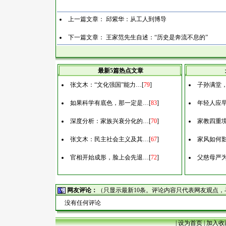
上一篇文章：
邱紫华：从工人到博导
下一篇文章：
王家范先生自述：“历史是奔流不息的”
最新5篇热点文章
张文木：“文化强国”能力…
[
79
]
子孙满堂
如果科学有底色，那一定是…
[
83
]
年轻人应
深度分析：家族兴衰分化的…
[
70
]
家教四重
张文木：民主社会主义及其…
[
67
]
家风如何
官相开始成形，脸上会先退…
[
72
]
父慈母严
网友评论：
（只显示最新10条。评论内容只代表网友观点
没有任何评论
|
设为首页
|
加入收