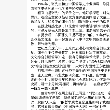
1982
年，张先生担任中国哲学史专业博导，取陈
国哲学史研究新一代学者中的佼佼者。
程宜山是张先生的弟子之一。他好学深思，对先
思想。在综合文化创新研究方面师生共同做了大量工
送黑发人，
80
多岁的张先生洒泪送别爱如子侄的得意
在授业解惑之余，张先生常向学生讲
“颜李”故
的，可是发扬光大却是靠了李土恭。张老深望弟子们
在提携后生方面张先生是不遗余力的。
90
年代以
合创新文化观，还一起发表了《中华文明的综合创新
教，拜张老为师。
世纪之交这几年，王东同志潜心研究综合创新这
见。张先生不仅充分肯定，还向出版社写了推荐信。
文化综合创新哲学》这一极有分量的学术成果。张岱
讨会，以示祝贺并发言，还写了书评：“综合创新的
文“综合创造文化观的运用”，从六个方面对王东教
刘鄂培先生曾听过张岱年先生的
“中国哲学史史
室，座无虚席。有北大的研究生、本科生、留学生，
讲两个小时，即使是年轻教师也会感到吃力，何况岱
次药，讲十来分钟
再服药，再继续讲……在座者无
;
一阵又一阵的掌声。”
一位青年学子在网上帖子上写道：
“我知道您一
辈
应该是晚了两辈
，我是深受您的思想的影响的。
(
)
叹，您的“天人合一”的哲学观念更是直接影响了我
书，它可看做是您的《中国哲学大纲》一书的补充，