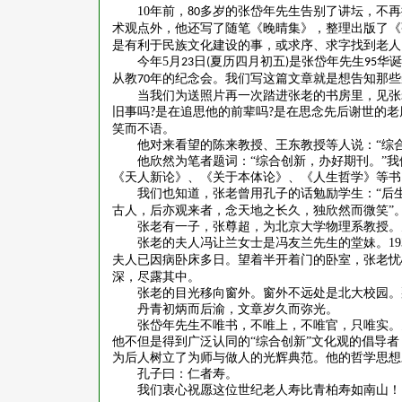
10
年前，
多岁的张岱年先生告别了讲坛，不再
80
术观点外，他还写了随笔《晚晴集》，整理出版了《
是有利于民族文化建设的事，或求序、求字找到老人
今年
5
月
日
夏历四月初五
是张岱年先生
华诞
23
(
)
95
从教
年的纪念会。我们写这篇文章就是想告知那些
70
当我们为送照片再一次踏进张老的书房里，见张
旧事吗
是在追思他的前辈吗
是在思念先后谢世的老
?
?
笑而不语。
他对来看望的陈来教授、王东教授等人说：
“综
他欣然为笔者题词：
“综合创新，办好期刊。”
《天人新论》、《关于本体论》、《人生哲学》等书
我们也知道，张老曾用孔子的话勉励学生：
“后
古人，后亦观来者，念天地之长久，独欣然而微笑”
张老有一子，张尊超，为北京大学物理系教授。
张老的夫人冯让兰女士是冯友兰先生的堂妹。
19
夫人已因病卧床多日。望着半开着门的卧室，张老忧
深，尽露其中。
张老的目光移向窗外。窗外不远处是北大校园。
丹青初炳而后渝，文章岁久而弥光。
张岱年先生不唯书，不唯上，不唯官，只唯实。
他不但是得到广泛认同的
“综合创新”文化观的倡导
为后人树立了为师与做人的光辉典范。他的哲学思想
孔子曰：仁者寿。
我们衷心祝愿这位世纪老人寿比青柏寿如南山！