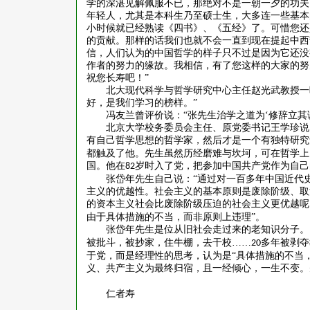
学的深湛见解佩服不已，那绝对不是一朝一夕的功夫
年轻人，尤其是本科生乃至硕士生，大多连一些基本
小时候就已经熟读《四书》、《五经》了。可惜您还
的贡献。那样的话我们也就不会一直到现在提起中西
信，人们认为的中国哲学的样子只不过是因为它还没
作者的努力的缘故。我相信，有了您这样的大家的努
祝您长寿吧！”
北大现代科学与哲学研究中心主任赵光武教授一
好，是我们学习的榜样。”
冯友兰曾评价说：
“张先生治学之道为‘修辞立其
北京大学校务委员会主任、原党委书记王学珍说
有自己哲学思想的哲学家，然后才是一个有独特研究
都触及了他。先生虽然历经磨难与坎坷，可在哲学上
国。他在
岁时入了党，把参加中国共产党作为自己
82
张岱年先生自己说：
“通过对一百多年中国近代
主义的优越性。社会主义的基本原则是废除阶级、取
的资本主义社会比废除阶级压迫的社会主义更优越呢
由于具体措施的不当，而非原则上违理”。
张岱年先生是位从旧社会走过来的老知识分子。
被批斗，被抄家，住牛棚，去干校……
多年被剥夺
20
于党，而是经理性的思考，认为是“具体措施的不当，
义、共产主义为最终归宿，且一经倾心，一生不变。
仁者寿