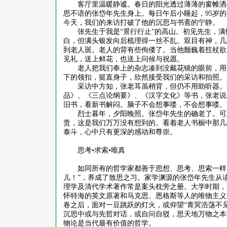
客厅里温暖静谧。春日的阳光透过薄薄的窗帷洒
思不语的张岱年先生身上。每日午后小睡起，
95
岁的
今天，我们的来访打破了他的沉思与书斋的宁静。
张先生于我是
“景行行止”的高山。初见先生，
白，但满头银发向后梳理得一丝不乱。双目有神，几
到老人斑。老人的背有些佝偻了。当他颤巍着拄杖欲
见礼，送上鲜花，也送上问候与祝愿。
老人把我们奉上的杂志凑到没戴花镜的眼前，用
下的领扣，挺直身子，欣然接受我们的采访和拍照。
采访中方知，张老耳虽稍背，但仍不用助听器。
品》、《三点论纲要》、《汉字文化》等书，张老说
旧书，看新书解闷。脑子不会想事喽，不会想事喽。
烈士暮年，夕阳晚照。张岱年先生的确老了。可
责，这是我们万万没有想到的。看着老人书橱中那几
泰斗，心中只有更深的感动和尊崇。
思考
•求索•唯真
如同所有的哲学家都善于思想、思考、思索一样
儿！”，养成了致思之习。家学渊源的张岱年先生从
理学及清代学术著作常是案头枕旁之册。大学时期，
怀特海的英文原著和马克思、恩格斯等人的唯物主义
卷之后，面对一豆跳跃的灯火，或仰望“青冥浩荡不
沉思中或与先哲对话，或自问自驳，思天地万物之本
物论是当代最有价值的哲学。